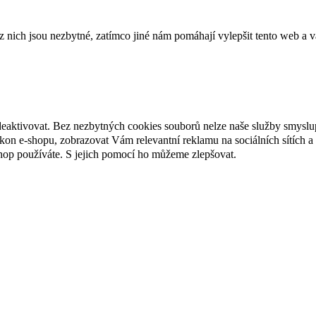
ich jsou nezbytné, zatímco jiné nám pomáhají vylepšit tento web a vá
deaktivovat. Bez nezbytných cookies souborů nelze naše služby smyslu
n e-shopu, zobrazovat Vám relevantní reklamu na sociálních sítích a 
hop používáte. S jejich pomocí ho můžeme zlepšovat.