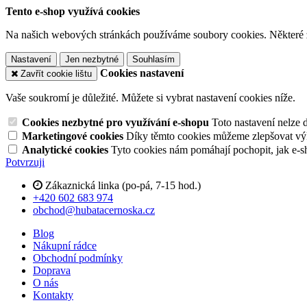
Tento e-shop využívá cookies
Na našich webových stránkách používáme soubory cookies. Některé z n
Nastavení
Jen nezbytné
Souhlasím
Cookies nastavení
Zavřít cookie lištu
Vaše soukromí je důležité. Můžete si vybrat nastavení cookies níže.
Cookies nezbytné pro využívání e-shopu
Toto nastavení nelze 
Marketingové cookies
Díky těmto cookies můžeme zlepšovat výko
Analytické cookies
Tyto cookies nám pomáhají pochopit, jak e-s
Potvrzuji
Zákaznická linka (po-pá, 7-15 hod.)
+420 602 683 974
obchod@hubatacernoska.cz
Blog
Nákupní rádce
Obchodní podmínky
Doprava
O nás
Kontakty