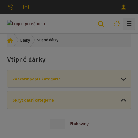
☰
V
y
h
Ú
Vtipné dárky
Dárky
l
v
o
e
Vtipné dárky
d
d
n
a
í
t
Zobrazit popis kategorie
s
t
r
Skrýt další kategorie
a
n
a
Ptákoviny