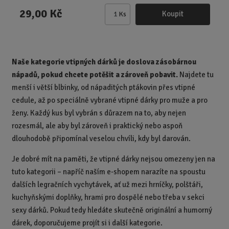
29,00 Kč
Koupit
Ks
Z
m
ě
n
Naše kategorie vtipných dárků je doslova zásobárnou
i
nápadů, pokud chcete potěšit a zároveň pobavit.
Najdete tu
t
p
menší i větší blbinky, od nápaditých ptákovin přes vtipné
o
cedule, až po speciálně vybrané vtipné dárky pro muže a pro
č
ženy. Každý kus byl vybrán s důrazem na to, aby nejen
e
rozesmál, ale aby byl zároveň i praktický nebo aspoň
t
dlouhodobě připomínal veselou chvíli, kdy byl darován.
Je dobré mít na paměti, že vtipné dárky nejsou omezeny jen na
tuto kategorii – napříč naším e-shopem narazíte na spoustu
dalších legračních vychytávek, ať už mezi hrníčky, polštáři,
kuchyňskými doplňky, hrami pro dospělé nebo třeba v sekci
sexy dárků. Pokud tedy hledáte skutečně originální a humorný
dárek, doporučujeme projít si i další kategorie.