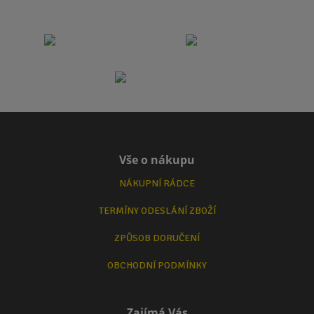
Vše o nákupu
NÁKUPNÍ RÁDCE
TERMÍNY ODESLÁNÍ ZBOŽÍ
ZPŮSOB DORUČENÍ
OBCHODNÍ PODMÍNKY
Zajímá Vás