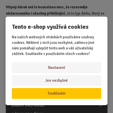
Vtipný dárek má tu kouzelnou moc, že rozesměje
obdarovaného i všechny přihlížející.
Je to typ dárku, který se
neodkládá do šuplíku, ale o němž se mluví ještě dlouho poté,
Tento e-shop využívá cookies
co byl předán. A přesně to je důvod, proč se vyplatí hledat
právě mezi našimi vtipnými dárky.
Na našich webových stránkách používáme soubory
cookies. Některé z nich jsou nezbytné, zatímco jiné
nám pomáhají vylepšit tento web a váš uživatelský
DÁRKY
zážitek. Souhlasíte s používáním všech cookies?
DÁRKY K NAROZENINÁM
Nastavení
DÁRKY K PŘÍLEŽITOSTEM
DÁRKY PODLE ZÁJMŮ
Jen nezbytné
DÁRKY PODLE ZAMĚSTNÁNÍ
Souhlasím
DÁRKY PRO DĚTI A MLÁDEŽ
DÁRKY PRO MUŽE