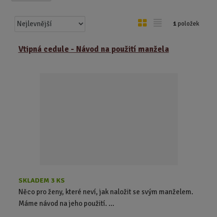
Ř
O
T
1
položek
a
b
a
z
r
b
Vtipná cedule - Návod na použití manžela
e
á
u
n
z
l
í
k
k
p
o
o
r
o
v
v
d
ý
ý
u
v
v
k
ý
ý
t
p
p
ů
i
i
s
s
SKLADEM 3 KS
Něco pro ženy, které neví, jak naložit se svým manželem.
Máme návod na jeho použití. ...