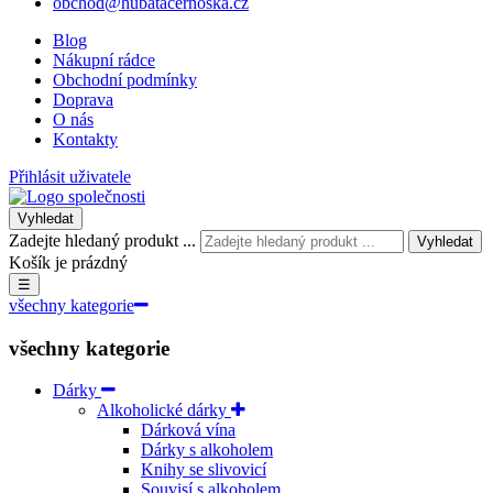
obchod@hubatacernoska.cz
Blog
Nákupní rádce
Obchodní podmínky
Doprava
O nás
Kontakty
Přihlásit uživatele
Vyhledat
Zadejte hledaný produkt ...
Vyhledat
Košík je prázdný
☰
všechny kategorie
všechny kategorie
Dárky
Alkoholické dárky
Dárková vína
Dárky s alkoholem
Knihy se slivovicí
Souvisí s alkoholem