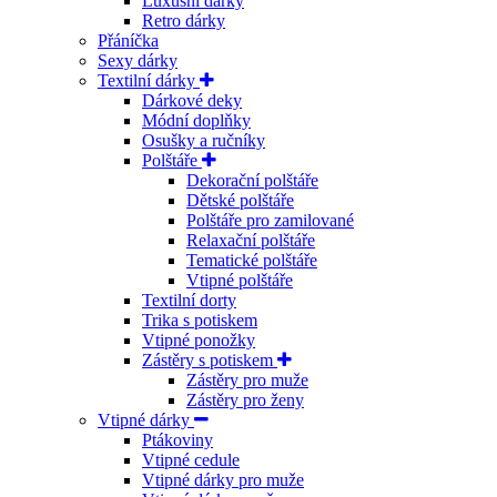
Luxusní dárky
Retro dárky
Přáníčka
Sexy dárky
Textilní dárky
Dárkové deky
Módní doplňky
Osušky a ručníky
Polštáře
Dekorační polštáře
Dětské polštáře
Polštáře pro zamilované
Relaxační polštáře
Tematické polštáře
Vtipné polštáře
Textilní dorty
Trika s potiskem
Vtipné ponožky
Zástěry s potiskem
Zástěry pro muže
Zástěry pro ženy
Vtipné dárky
Ptákoviny
Vtipné cedule
Vtipné dárky pro muže