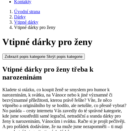
Kontakty
Úvodní strana
Dárky
Vtipné dárky
Vtipné dárky pro ženy
Vtipné dárky pro ženy
Zobrazit popis kategorie
Skrýt popis kategorie
Vtipné dárky pro ženy třeba k
narozeninám
Kladete si otázku, co koupit ženě se smyslem pro humor k
narozeninám, k svátku, na Vánoce nebo k jiné významné či
bezvýznamné příležitosti, kterou právě řešíte? Víte, že něco
vtipného a originálního by se hodilo, ale netušíte, co přesně vybrat?
No paráda – cesty internetu Vás zavedly do té správné kategorie,
kde jsme soustředili samé legrační, netradiční a sranda dárky pro
ženy k narozeninám, Vánocům i svátku. Račte si je projít pečlivěji.
A pro pořádek dodáváme, že na muže jsme nezapomněli – ti mají