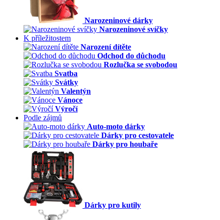
Narozeninové dárky
Narozeninové svíčky
K příležitostem
Narození dítěte
Odchod do důchodu
Rozlučka se svobodou
Svatba
Svátky
Valentýn
Vánoce
Výročí
Podle zájmů
Auto-moto dárky
Dárky pro cestovatele
Dárky pro houbaře
Dárky pro kutily