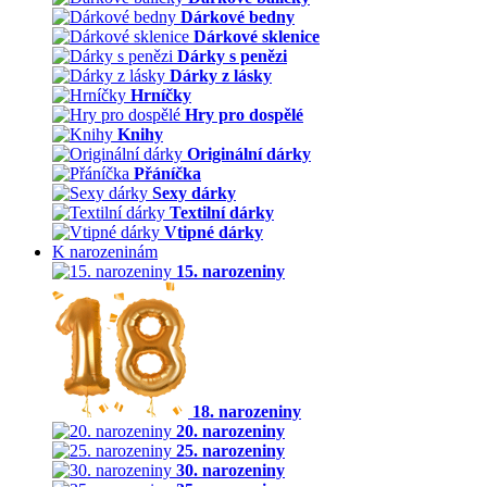
Dárkové bedny
Dárkové sklenice
Dárky s penězi
Dárky z lásky
Hrníčky
Hry pro dospělé
Knihy
Originální dárky
Přáníčka
Sexy dárky
Textilní dárky
Vtipné dárky
K narozeninám
15. narozeniny
18. narozeniny
20. narozeniny
25. narozeniny
30. narozeniny