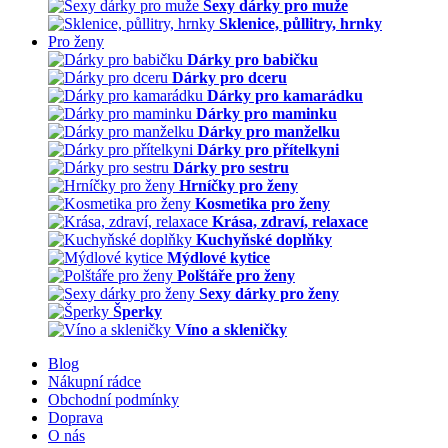
Sexy dárky pro muže
Sklenice, půllitry, hrnky
Pro ženy
Dárky pro babičku
Dárky pro dceru
Dárky pro kamarádku
Dárky pro maminku
Dárky pro manželku
Dárky pro přítelkyni
Dárky pro sestru
Hrníčky pro ženy
Kosmetika pro ženy
Krása, zdraví, relaxace
Kuchyňské doplňky
Mýdlové kytice
Polštáře pro ženy
Sexy dárky pro ženy
Šperky
Víno a skleničky
Blog
Nákupní rádce
Obchodní podmínky
Doprava
O nás