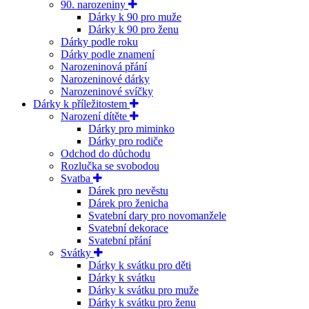
90. narozeniny
Dárky k 90 pro muže
Dárky k 90 pro ženu
Dárky podle roku
Dárky podle znamení
Narozeninová přání
Narozeninové dárky
Narozeninové svíčky
Dárky k příležitostem
Narození dítěte
Dárky pro miminko
Dárky pro rodiče
Odchod do důchodu
Rozlučka se svobodou
Svatba
Dárek pro nevěstu
Dárek pro ženicha
Svatební dary pro novomanžele
Svatební dekorace
Svatební přání
Svátky
Dárky k svátku pro děti
Dárky k svátku
Dárky k svátku pro muže
Dárky k svátku pro ženu