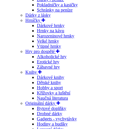
Pokladničky a kasičky
Schránky na peníze
Dárky z lásky
Hrníčky
Dárkové hrnky
Hrnky na kávu
Narozeninové hrnky
Velké hrnky
Vtipné hrnky
Hry pro dospělé
Alkoholické hry
Erotické hry
Zábavné hry
Knihy
Dárkové knihy
Dětské knihy
Hobby a sport
Křížovky a luštění
Naučná literatura
Originální dárky
Bytové doplňky
Drobné dárky
Gadgets - vychytávky
Hodiny a budíky