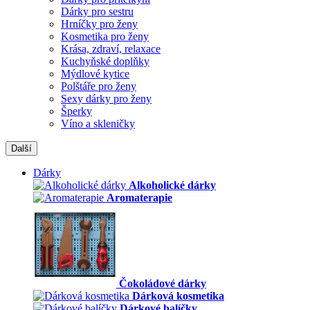
Dárky pro sestru
Hrníčky pro ženy
Kosmetika pro ženy
Krása, zdraví, relaxace
Kuchyňské doplňky
Mýdlové kytice
Polštáře pro ženy
Sexy dárky pro ženy
Šperky
Víno a skleničky
Další
Dárky
Alkoholické dárky
Aromaterapie
Čokoládové dárky
Dárková kosmetika
Dárkové balíčky