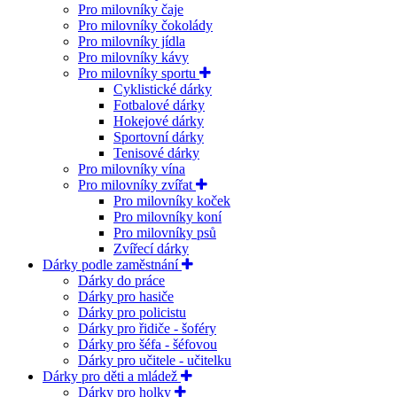
Pro milovníky čaje
Pro milovníky čokolády
Pro milovníky jídla
Pro milovníky kávy
Pro milovníky sportu
Cyklistické dárky
Fotbalové dárky
Hokejové dárky
Sportovní dárky
Tenisové dárky
Pro milovníky vína
Pro milovníky zvířat
Pro milovníky koček
Pro milovníky koní
Pro milovníky psů
Zvířecí dárky
Dárky podle zaměstnání
Dárky do práce
Dárky pro hasiče
Dárky pro policistu
Dárky pro řidiče - šoféry
Dárky pro šéfa - šéfovou
Dárky pro učitele - učitelku
Dárky pro děti a mládež
Dárky pro holky