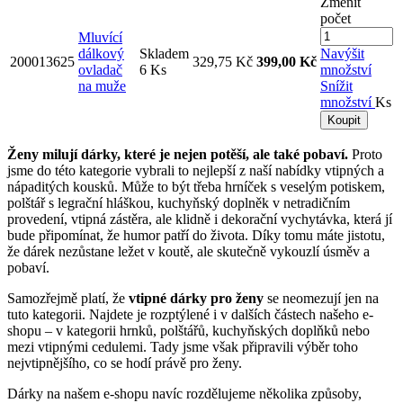
Změnit
počet
Mluvící
dálkový
Skladem
Navýšit
200013625
329,75 Kč
399,00 Kč
ovladač
6 Ks
množství
na muže
Snížit
množství
Ks
Koupit
Ženy milují dárky, které je nejen potěší, ale také pobaví.
Proto
jsme do této kategorie vybrali to nejlepší z naší nabídky vtipných a
nápaditých kousků. Může to být třeba hrníček s veselým potiskem,
polštář s legrační hláškou, kuchyňský doplněk v netradičním
provedení, vtipná zástěra, ale klidně i dekorační vychytávka, která jí
bude připomínat, že humor patří do života. Díky tomu máte jistotu,
že dárek nezůstane ležet v koutě, ale skutečně vykouzlí úsměv a
pobaví.
Samozřejmě platí, že
vtipné dárky pro ženy
se neomezují jen na
tuto kategorii. Najdete je rozptýlené i v dalších částech našeho e-
shopu – v kategorii hrnků, polštářů, kuchyňských doplňků nebo
mezi vtipnými cedulemi. Tady jsme však připravili výběr toho
nejvtipnějšího, co se hodí právě pro ženy.
Dárky na našem e-shopu navíc rozdělujeme několika způsoby,