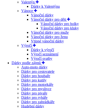
Valentýn
Dárky k Valentýnu
Vánoce
Vánoční dárky
Vánoční dárky pro děti
Vánoční dárky pro holky
Vánoční dárky pro kluky
Vánoční dárky pro muže
Vánoční dárky pro ženu
Vtipné vánoční dárky
Výročí
Dárky k výročí
Výročí seznámení
Výročí svatby
Dárky podle zájmů
Auto-moto dárky
Dárky pro cestovatele
Dárky pro houbaře
Dárky pro kutily
Dárky pro motorkáře
Dárky pro myslivce
Dárky pro pivaře
Dárky pro rybáře
Dárky pro zahrádkáře
Hudební dárky