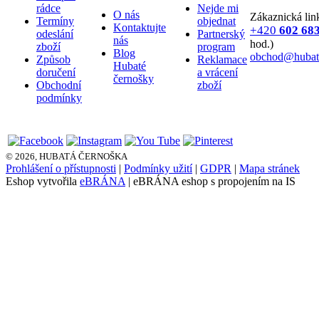
rádce
Nejde mi
O nás
Zákaznická lin
Termíny
objednat
Kontaktujte
+420
602 68
odeslání
Partnerský
nás
hod.)
zboží
program
Blog
obchod@hubata
Způsob
Reklamace
Hubaté
doručení
a vrácení
černošky
Obchodní
zboží
podmínky
© 2026, HUBATÁ ČERNOŠKA
Prohlášení o přístupnosti
|
Podmínky užití
|
GDPR
|
Mapa stránek
Eshop vytvořila
eBRÁNA
| eBRÁNA eshop s propojením na IS