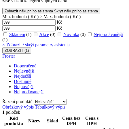
zase vlastní kategorii vtipných dárků.
Zobrazit nákupního asistenta
Skrýt nákupního asistenta
Min. hodnota ( Kč )
> Max. hodnota ( Kč )
Kč
Kč
Skladem
(1)
Akce
(0)
Novinka
(0)
Nejprodávanější
(1)
Zobrazit / skrýt parametry asistenta
ZOBRAZIT
(1)
Froster
Doporučené
Nejlevnější
Nejdražší
Dostupné
Nejnovější
Nejprodávanejší
Řazení produktů
Obrázkový výpis
Tabulkový výpis
1
položek
Kód
Cena bez
Cena s
Název
Sklad
produktu
DPH
DPH