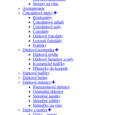
Stojany na víno
Aromaterapie
Čokoládové dárky
Bonboniéry
Čokoládové nářadí
Čokoládové sady
Čokolády
Dárkové čokolády
Luxusní čokolády
Pralinky
Dárková kosmetika
Dárková mýdla
Dárkové šampóny a gely
Kosmetické balíčky
Přípravky do koupele
Dárkové balíčky
Dárkové bedny
Dárkové sklenice
Narozeninové sklenice
Originální sklenice
Skleněné panáky
Skleněné půllitry
Skleničky na víno
Dárky s penězi
Dárky - peníze