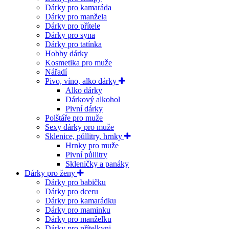
Dárky pro kamaráda
Dárky pro manžela
Dárky pro přítele
Dárky pro syna
Dárky pro tatínka
Hobby dárky
Kosmetika pro muže
Nářadí
Pivo, víno, alko dárky
Alko dárky
Dárkový alkohol
Pivní dárky
Polštáře pro muže
Sexy dárky pro muže
Sklenice, půllitry, hrnky
Hrnky pro muže
Pivní půllitry
Skleničky a panáky
Dárky pro ženy
Dárky pro babičku
Dárky pro dceru
Dárky pro kamarádku
Dárky pro maminku
Dárky pro manželku
Dárky pro přítelkyni