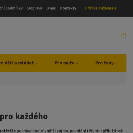
dní podmínky
Doprava
O nás
Kontakty
Přihlásit uživatele
t
ro děti a mládež
Pro muže
Pro ženy
 pro každého
polštáře
pokrývají nejrůznější zájmy, povolání i životní příležitosti.