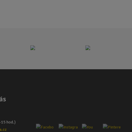
ás
–15 hod.)
a.cz