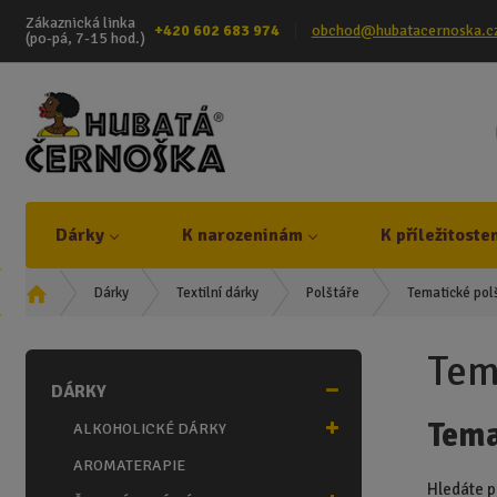
Zákaznická linka
+420 602 683 974
obchod@hubatacernoska.c
(po-pá, 7-15 hod.)
Dárky
K narozeninám
K příležitoste
Ú
Tematické pol
Dárky
Textilní dárky
Polštáře
v
o
Tem
d
DÁRKY
n
í
Tema
ALKOHOLICKÉ DÁRKY
s
t
AROMATERAPIE
r
Hledáte p