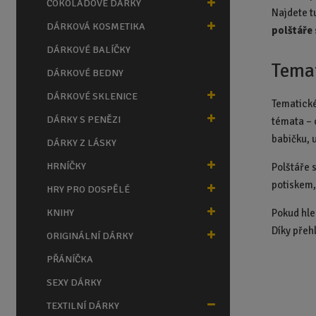
ČOKOLÁDOVÉ DÁRKY
a
Najdete t
n
DÁRKOVÁ KOSMETIKA
polštáře
a
DÁRKOVÉ BALÍČKY
Temat
DÁRKOVÉ BEDNY
DÁRKOVÉ SKLENICE
Tematické
DÁRKY S PENĚZI
témata – o
babičku, u
DÁRKY Z LÁSKY
HRNÍČKY
Polštáře 
potiskem,
HRY PRO DOSPĚLÉ
KNIHY
Pokud hle
Díky přeh
ORIGINÁLNÍ DÁRKY
PŘÁNÍČKA
SEXY DÁRKY
TEXTILNÍ DÁRKY