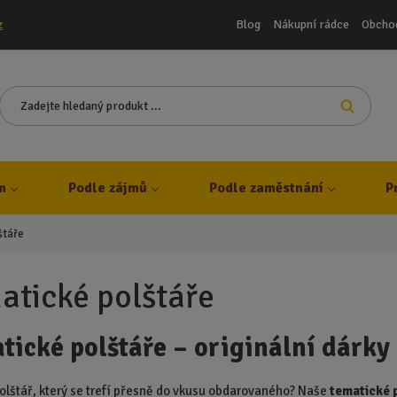
Blog
Nákupní rádce
Obcho
z
Z
Vyhleda
a
d
e
j
m
Podle zájmů
Podle zaměstnání
P
t
e
h
štáře
l
e
atické polštáře
d
a
n
tické polštáře – originální dárky
ý
p
r
olštář, který se trefí přesně do vkusu obdarovaného? Naše
tematické 