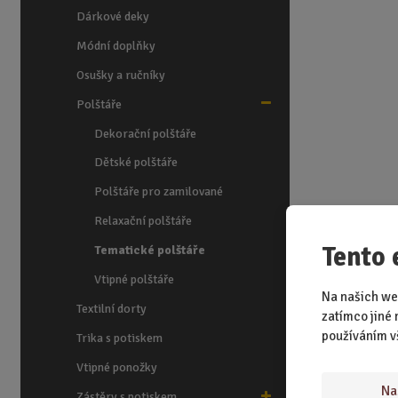
Dárkové deky
Módní doplňky
Osušky a ručníky
Polštáře
Dekorační polštáře
Dětské polštáře
Polštáře pro zamilované
Relaxační polštáře
Tento 
Tematické polštáře
Vtipné polštáře
Na našich we
Textilní dorty
zatímco jiné 
používáním v
Trika s potiskem
Vtipné ponožky
Na
Zástěry s potiskem