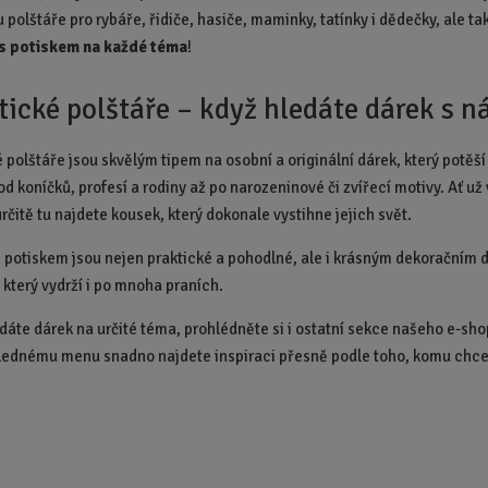
o
u polštáře pro rybáře, řidiče, hasiče, maminky, tatínky i dědečky, ale t
d
 s potiskem na každé téma
!
u
k
ické polštáře – když hledáte dárek s 
t
.
.
 polštáře jsou skvělým tipem na osobní a originální dárek, který potěš
.
d koníčků, profesí a rodiny až po narozeninové či zvířecí motivy. Ať už
rčitě tu najdete kousek, který dokonale vystihne jejich svět.
s potiskem jsou nejen praktické a pohodlné, ale i krásným dekoračním d
 který vydrží i po mnoha praních.
dáte dárek na určité téma, prohlédněte si i ostatní sekce našeho e-shop
lednému menu snadno najdete inspiraci přesně podle toho, komu chcet