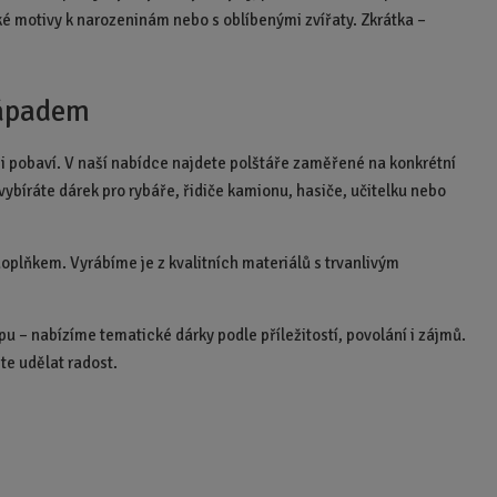
aké motivy k narozeninám nebo s oblíbenými zvířaty. Zkrátka –
nápadem
í i pobaví. V naší nabídce najdete polštáře zaměřené na konkrétní
 vybíráte dárek pro rybáře, řidiče kamionu, hasiče, učitelku nebo
oplňkem. Vyrábíme je z kvalitních materiálů s trvanlivým
u – nabízíme tematické dárky podle příležitostí, povolání i zájmů.
e udělat radost.