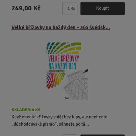
249,00 Kč
Koupit
Ks
Z
m
ě
Velké křížovky na každý den - 365 švédsk...
n
i
t
p
o
č
e
t
SKLADEM 4 KS
Když chcete křížovky vidět bez lupy, ale nechcete
„důchodcovské písmo“, sáhněte po tě...