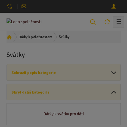
☰
V
y
h
Ú
Svátky
Dárky k příležitostem
l
v
o
e
Svátky
d
d
n
a
í
t
Zobrazit popis kategorie
s
t
r
Skrýt další kategorie
a
n
a
Dárky k svátku pro děti