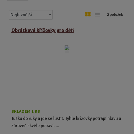
Ř
O
T
2
položek
a
b
a
z
r
b
Obrázkové křížovky pro děti
e
á
u
n
z
l
í
k
k
p
o
o
r
o
v
v
d
ý
ý
u
v
v
k
ý
ý
t
p
p
ů
i
i
s
s
SKLADEM 1 KS
Tužku do ruky a jde se luštit. Tyhle křížovky potrápí hlavu a
zároveň skvěle pobaví. ...