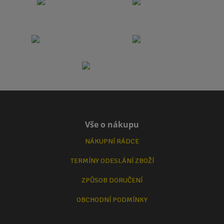
Vše o nákupu
NÁKUPNÍ RÁDCE
TERMÍNY ODESLÁNÍ ZBOŽÍ
ZPŮSOB DORUČENÍ
OBCHODNÍ PODMÍNKY