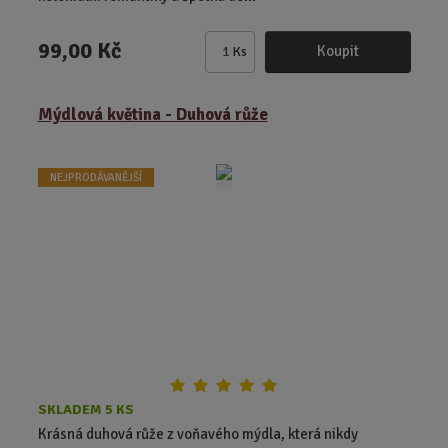
99,00 Kč
Koupit
Ks
Z
m
ě
Mýdlová květina - Duhová růže
n
i
t
NEJPRODÁVANĚJŠÍ
p
o
č
e
t
SKLADEM 5 KS
Krásná duhová růže z voňavého mýdla, která nikdy