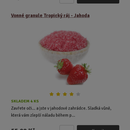
Z
m
ě
Vonné granule Tropický ráj - Jahoda
n
i
t
p
o
č
e
t
SKLADEM 4 KS
Zavřete oči… a jste v jahodové zahrádce. Sladká vůně,
která vám zlepší náladu během p...