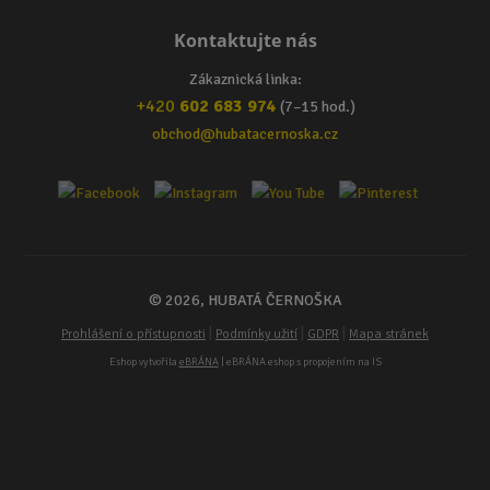
Kontaktujte nás
Zákaznická linka:
+420
602 683 974
(7–15 hod.)
obchod@hubatacernoska.cz
© 2026, HUBATÁ ČERNOŠKA
|
|
|
Prohlášení o přístupnosti
Podmínky užití
GDPR
Mapa stránek
Eshop vytvořila
eBRÁNA
| eBRÁNA eshop s propojením na IS