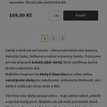
nezvadne. Působí jako skutečná květi...
169,00 Kč
Koupit
Ks
Z
m
ě
n
2
3
1
i
t
p
Každý svátek má své kouzlo – Vánoce přinášejí vůni domova,
o
Valentýn lásku, Velikonoce radost a jmeniny úsměv. Proto jsme
č
pro vás připravili
bohatý výběr dárků
, které vystihnou ducha
e
těchto svátečních dnů.
t
Nabízíme inspiraci na
dárky k Vánocům
pro celou rodinu,
valentýnské dárky
pro zamilované, velikonoční drobnosti, ale i
dárky k svátku pro ženy, muže a děti.
Všechny naše dárky spojuje jedno – mají udělat radost, potěšit
a vyvolat hezký pocit. Najdete zde jak malé pozornosti, které