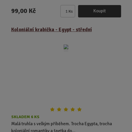
99,00 Kč
Koupit
Ks
Z
m
ě
Koloniální krabička - Egypt - střední
n
i
t
p
o
č
e
t
SKLADEM 6 KS
Malá truhla s velkým příběhem. Trocha Egypta, trocha
koloniální romantiky a špetka do...