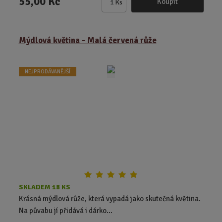
55,00 Kč
Koupit
Ks
Z
m
ě
Mýdlová květina - Malá červená růže
n
i
t
NEJPRODÁVANĚJŠÍ
p
o
č
e
t
SKLADEM 18 KS
Krásná mýdlová růže, která vypadá jako skutečná květina.
Na půvabu jí přidává i dárko...