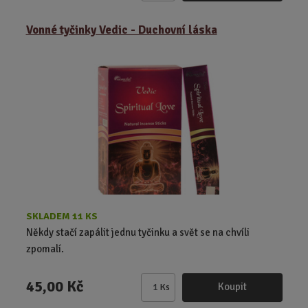
m
ě
Vonné tyčinky Vedic - Duchovní láska
n
i
t
p
o
č
e
t
SKLADEM 11 KS
Někdy stačí zapálit jednu tyčinku a svět se na chvíli
zpomalí.
45,00 Kč
Koupit
Ks
Z