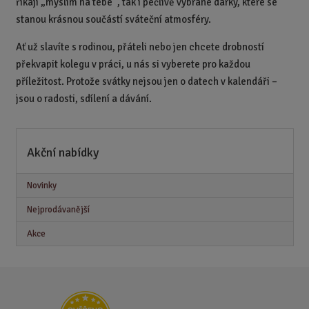
říkají „myslím na tebe“, tak i pečlivě vybrané dárky, které se
stanou krásnou součástí sváteční atmosféry.
Ať už slavíte s rodinou, přáteli nebo jen chcete drobností
překvapit kolegu v práci, u nás si vyberete pro každou
příležitost. Protože svátky nejsou jen o datech v kalendáři –
jsou o radosti, sdílení a dávání.
Akční nabídky
Novinky
Nejprodávanější
Akce