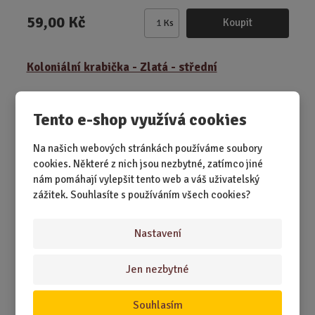
59,00 Kč
Koupit
Ks
Z
m
ě
Koloniální krabička - Zlatá - střední
n
i
t
Tento e-shop využívá cookies
p
o
Na našich webových stránkách používáme soubory
č
cookies. Některé z nich jsou nezbytné, zatímco jiné
e
nám pomáhají vylepšit tento web a váš uživatelský
t
zážitek. Souhlasíte s používáním všech cookies?
Nastavení
SKLADEM 6 KS
Jen nezbytné
Malá zlatá truhla, která vypadá, jako by měla za sebou kus
světa. Stylová, tajemná a ...
Souhlasím