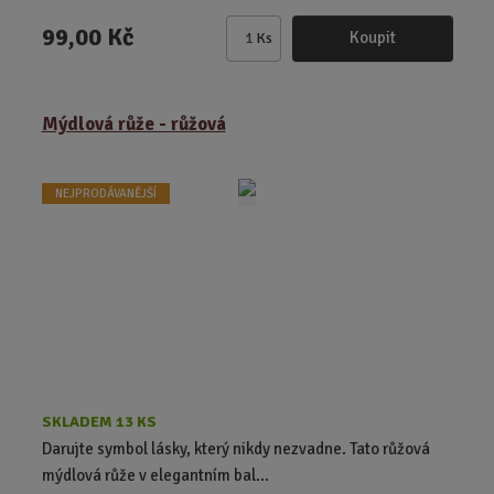
99,00 Kč
Koupit
Ks
Z
m
ě
Mýdlová růže - růžová
n
i
t
NEJPRODÁVANĚJŠÍ
p
o
č
e
t
SKLADEM 13 KS
Darujte symbol lásky, který nikdy nezvadne. Tato růžová
mýdlová růže v elegantním bal...