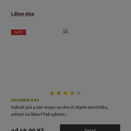
m
ě
Láhev vína
n
i
t
AKCE
p
o
č
e
t
SKLADEM 8 KS
Vybrali jste u nás stojan na víno či vtipné mini tričko,
určené na láhev? Pak vyberte...
od
49,00 Kč
Detail