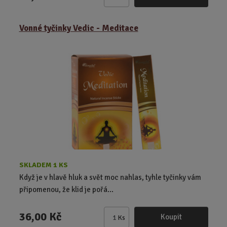
Z
m
ě
Vonné tyčinky Vedic - Meditace
n
i
t
p
o
č
e
t
SKLADEM 1 KS
Když je v hlavě hluk a svět moc nahlas, tyhle tyčinky vám
připomenou, že klid je pořá...
36,00 Kč
Koupit
Ks
Z