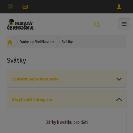
☰
V
y
h
Ú
Svátky
Dárky k příležitostem
l
v
e
o
Svátky
d
d
n
a
í
t
Zobrazit popis kategorie
s
t
r
Skrýt další kategorie
a
n
a
Dárky k svátku pro děti