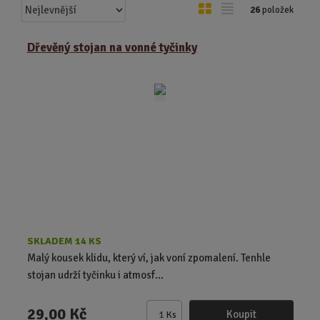
Ř
O
T
26
položek
a
b
a
z
r
b
Dřevěný stojan na vonné tyčinky
e
á
u
n
z
l
í
k
k
p
o
o
r
o
v
v
d
ý
ý
u
v
v
k
ý
ý
t
p
p
ů
i
i
s
s
SKLADEM 14 KS
Malý kousek klidu, který ví, jak voní zpomalení. Tenhle
stojan udrží tyčinku i atmosf...
29,00 Kč
Koupit
Ks