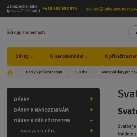
Zákaznická linka
+420 602 683 974
obchod@hubatacernoska.c
(po-pá, 7-15 hod.)
Dárky
K narozeninám
K příležitoste
Ú
Svatební dary pro n
Dárky k příležitostem
Svatba
v
o
Sva
d
DÁRKY
n
í
Svat
DÁRKY K NAROZENINÁM
s
t
DÁRKY K PŘÍLEŽITOSTEM
r
Svatba je
NAROZENÍ DÍTĚTE
a
Najdete z