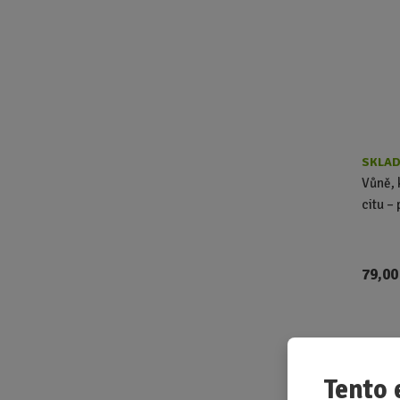
SKLAD
Vůně, 
citu –
79,00
Mini 
Tento 