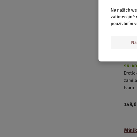
Na našich we
zatímco jiné 
používáním v
Na
SKLAD
Erotic
zamilo
tvaru..
149,0
Minik