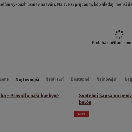
lům vykouzlí úsměv na tváři. Na své si přijdou ti, kdo hledají menší dá
d
u
k
t
.
.
Probíhá načítání ko
.
Nejlevnější
čené
Nejdražší
Dostupné
Nejnovější
Nej
ka - Pravidla naší kuchyně
Svatební kapsa na peníz
balón
AKCE