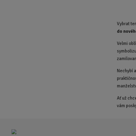
Vybrat te
do nové
Velmi obl
symbolizu
zamilovan
Nechybí 
praktično
manželstv
Ať už chc
vám posky