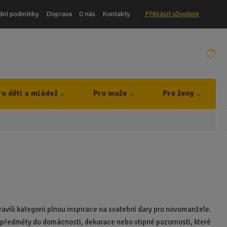
dní podmínky
Doprava
O nás
Kontakty
Přihlásit uživatele
ro děti a mládež
Pro muže
Pro ženy
pravili kategorii plnou inspirace na svatební dary pro novomanžele.
é předměty do domácnosti, dekorace nebo vtipné pozornosti, které