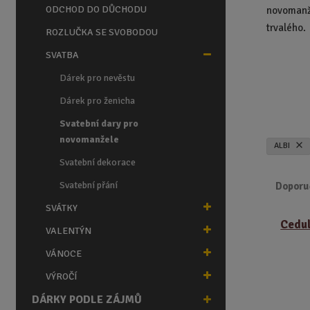
n
ODCHOD DO DŮCHODU
novomanže
a
trvalého.
ROZLUČKA SE SVOBODOU
SVATBA
Dárek pro nevěstu
Dárek pro ženicha
Svatební dary pro
novomanžele
ALBI
Svatební dekorace
Svatební přání
Doporu
SVÁTKY
Ř
Cedul
a
VALENTÝN
z
VÁNOCE
e
n
VÝROČÍ
í
DÁRKY PODLE ZÁJMŮ
p