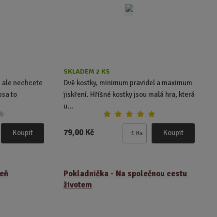
ý
ý
v
v
ý
ý
p
p
i
i
s
s
SKLADEM 2 KS
, ale nechcete
Dvě kostky, minimum pravidel a maximum
psa to
jiskření. Hříšné kostky jsou malá hra, která
u...
79,00 Kč
Koupit
Koupit
Ks
Z
m
ě
n
šeň
Pokladnička - Na společnou cestu
i
životem
t
p
o