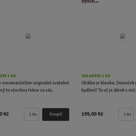
bydle...
t
t
p
p
o
o
č
č
e
e
t
t
EM 1 KS
SKLADEM 1 KS
e novomanželům originální svatební
Obálka je klasika. Domeček
terý to všechno řekne za vás.
bydlení? To už je dárek s vizí
0 Kč
199,00 Kč
Koupit
Ks
Ks
Z
Z
m
m
ě
ě