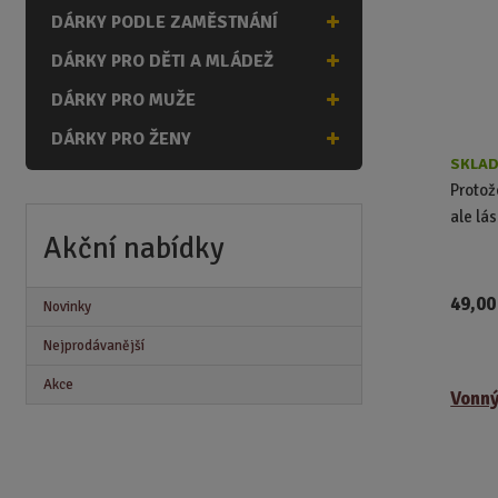
r
DÁRKY PODLE ZAMĚSTNÁNÍ
o
DÁRKY PRO DĚTI A MLÁDEŽ
d
u
DÁRKY PRO MUŽE
k
t
DÁRKY PRO ŽENY
ů
SKLAD
Protož
ale lá
Akční nabídky
49,00
Novinky
Nejprodávanější
Akce
Vonný