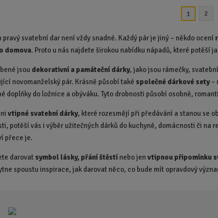
n
n
i
i
2
1
t
t
p
p
n pravý svatební dar není vždy snadné. Každý pár je jiný – někdo ocení
o
o
ho domova
. Proto u nás najdete širokou nabídku nápadů, které potěší 
č
č
e
e
íbené jsou
dekorativní a památeční dárky
, jako jsou rámečky, svatební
t
t
jící novomanželský pár. Krásně působí také
společné dárkové sety
– 
é doplňky do ložnice a obýváku. Tyto drobnosti působí osobně, romanti
ani
vtipné svatební dárky
, které rozesmějí při předávání a stanou se
sti, potěší vás i výběr užitečných dárků do kuchyně, domácnosti či na r
í přece je.
ete darovat
symbol lásky, přání štěstí
nebo jen
vtipnou připomínku s
tne spoustu inspirace, jak darovat něco, co bude mít opravdový význ