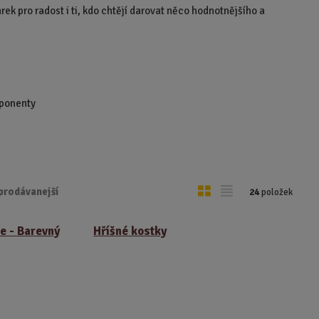
rek pro radost i ti, kdo chtějí darovat něco hodnotnějšího a
mponenty
O
T
prodávanejší
24
položek
b
a
r
b
e - Barevný
Hříšné kostky
á
u
z
l
k
k
o
o
v
v