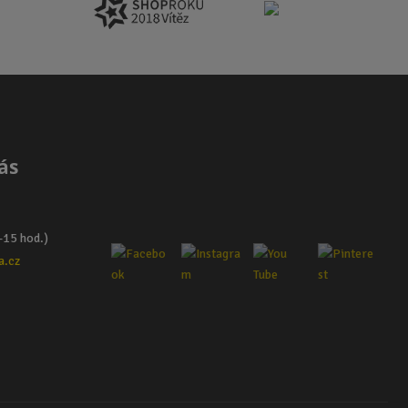
ás
–15 hod.)
a.cz