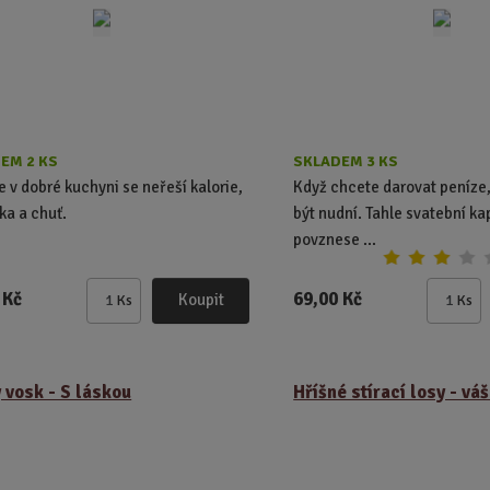
EM 2 KS
SKLADEM 3 KS
e v dobré kuchyni se neřeší kalorie,
Když chcete darovat peníze
ska a chuť.
být nudní. Tahle svatební ka
povznese ...
 Kč
69,00 Kč
Koupit
Ks
Ks
Z
Z
m
m
ě
ě
n
n
 vosk - S láskou
Hříšné stírací losy - vá
i
i
t
t
p
p
o
o