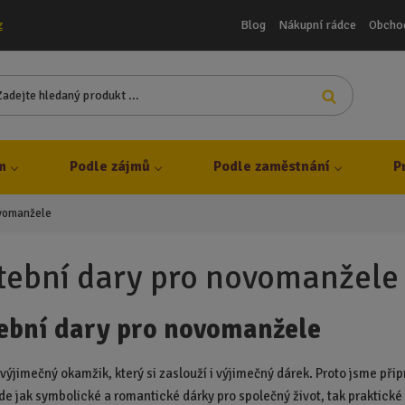
Blog
Nákupní rádce
Obcho
z
Z
Vyhledat
a
d
e
j
m
Podle zájmů
Podle zaměstnání
P
t
e
ovomanžele
h
l
e
tební dary pro novomanžele
d
a
ební dary pro novomanžele
n
ý
p
 výjimečný okamžik, který si zaslouží i výjimečný dárek. Proto jsme při
r
de jak symbolické a romantické dárky pro společný život, tak praktick
o