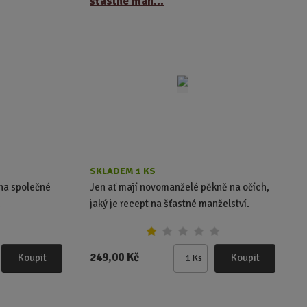
šťastné man...
t
p
o
č
e
t
SKLADEM 1 KS
 na společné
Jen ať mají novomanželé pěkně na očích,
.
jaký je recept na šťastné manželství.
249,00 Kč
Koupit
Koupit
Ks
Z
m
ě