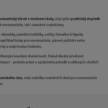
n
i
t
p
romantický dárek s motivem lásky
, jiný spíše
praktický doplněk
o
jak novomanžele, tak i samotné svatebčany.
č
e
 skleničky, pamětní truhličky, svíčky, fotoalba či figurky
t
například hrnky pro novomanžele, párové polštáře nebo
cky a mají trvalou hodnotu.
 oblíbeným kouskem domácnosti. Pokud dáváte přednost
elaxaci – protože právě o společném pohodlí a sdílených chvílích
vatebního dne
, naše nabídka svatebních darů pro novomanžele
am.