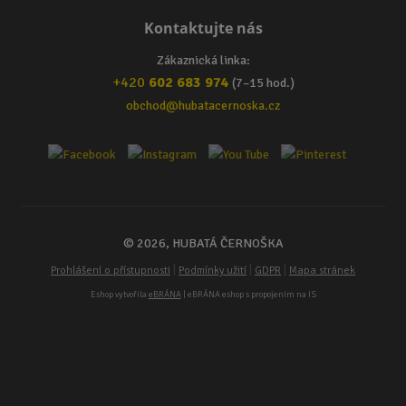
Kontaktujte nás
Zákaznická linka:
+420
602 683 974
(7–15 hod.)
obchod@hubatacernoska.cz
© 2026, HUBATÁ ČERNOŠKA
|
|
|
Prohlášení o přístupnosti
Podmínky užití
GDPR
Mapa stránek
Eshop vytvořila
eBRÁNA
| eBRÁNA eshop s propojením na IS