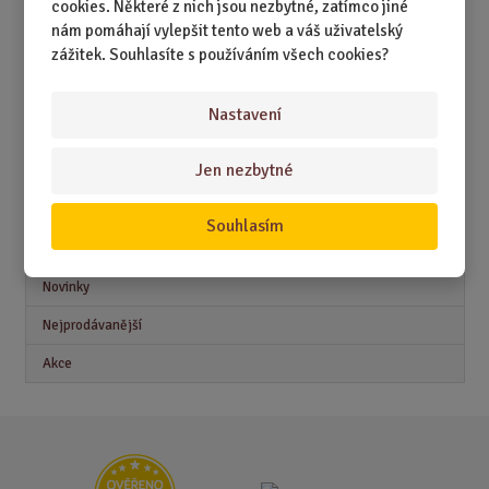
cookies. Některé z nich jsou nezbytné, zatímco jiné
DÁRKY PODLE ZAMĚSTNÁNÍ
nám pomáhají vylepšit tento web a váš uživatelský
zážitek. Souhlasíte s používáním všech cookies?
DÁRKY PRO DĚTI A MLÁDEŽ
DÁRKY PRO MUŽE
Nastavení
DÁRKY PRO ŽENY
Jen nezbytné
Souhlasím
Akční nabídky
Novinky
Nejprodávanější
Akce