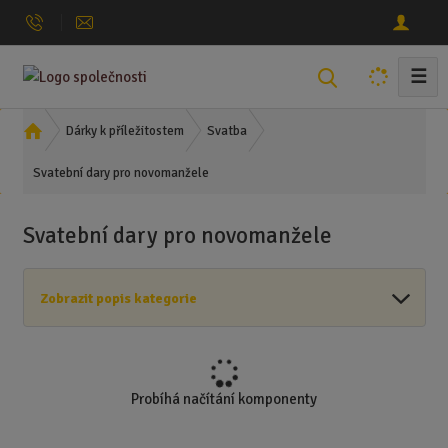
☰
V
y
h
Ú
Dárky k příležitostem
Svatba
l
v
Svatební dary pro novomanžele
o
e
d
d
n
a
Svatební dary pro novomanžele
í
t
s
t
Zobrazit popis kategorie
r
a
n
a
Probíhá načítání komponenty