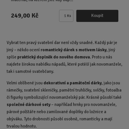
249,00 Kč
Koupit
Ks
Z
m
ě
n
Vybrat ten pravý svatební dar není vždy snadné. Každý pár je
i
jiný – někdo ocení
romantický dárek s motivem lásky
, jiný
t
p
spíše
praktický doplněk do nového domova
. Proto u nás
o
najdete širokou nabídku nápadů, které potěší jak novomanžele,
č
tak i samotné svatebčany.
e
t
Velmi oblíbené jsou
dekorativní a památeční dárky
, jako jsou
rámečky, svatební skleničky, pamětní truhličky, svíčky, fotoalba
či figurky symbolizující novomanželský pár. Krásně působí také
společné dárkové sety
– například hrnky pro novomanžele,
párové polštáře nebo zamilované doplňky do ložnice a
obýváku. Tyto drobnosti působí osobně, romanticky a mají
trvalou hodnotu.