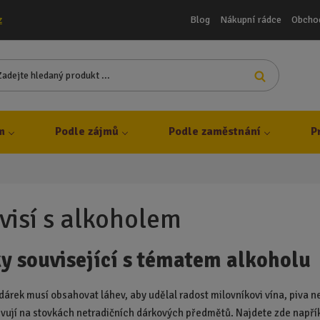
Blog
Nákupní rádce
Obcho
z
Z
Vyhledat
a
d
e
j
m
Podle zájmů
Podle zaměstnání
P
t
e
h
l
e
visí s alkoholem
d
a
y související s tématem alkoholu
n
ý
p
dárek musí obsahovat láhev, aby udělal radost milovníkovi vína, piva 
r
evují na stovkách netradičních dárkových předmětů. Najdete zde napří
o