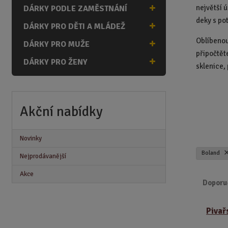
n
největší 
DÁRKY PODLE ZAMĚSTNÁNÍ
a
deky s po
DÁRKY PRO DĚTI A MLÁDEŽ
Oblíbenou
DÁRKY PRO MUŽE
připočtěte
DÁRKY PRO ŽENY
sklenice,
Akční nabídky
Novinky
Boland
Nejprodávanější
Akce
Doporu
Ř
Pivař
a
z