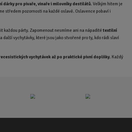
ní dárky pro pivaře, vinaře i milovníky destilátů
. Velkým hitem je
ane středem pozornosti na každé oslavě. Oslavence pobaví i
dit každou párty. Zapomenout nesmíme ani na nápadité
textilní
e a další vychytávky, které jsou jako stvořené pro ty, kdo rádi slaví
recesistických vychytávek až po praktické pivní doplňky
. Každý