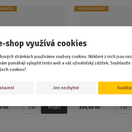
ÁVANĚJŠÍ
NEJPRODÁVANĚJŠÍ
e-shop využívá cookies
bových stránkách používáme soubory cookies. Některé z nich jsou nez
nám pomáhají vylepšit tento web a váš uživatelský zážitek. Souhlasíte 
šech cookies?
EM 7 KS
SKLADEM 1 KS
áte pivo rádi odshora až dolů. Tyhle
Když už pivo milujete, tak n
 to dají světu vědět bez jediného
klobouk udělá z vaší hlavy r
stavení
Jen nezbytné
Souhla
půllit...
0 Kč
149,00 Kč
Koupit
Ks
Ks
Z
Z
m
m
ě
ě
n
n