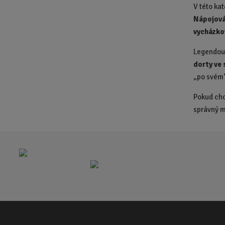
V této ka
Nápojov
vycházko
Legendou 
dorty ve 
„po svém
Pokud chc
správný m