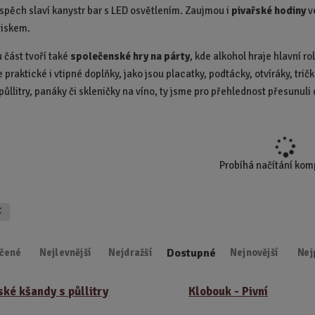
úspěch slaví kanystr bar s LED osvětlením. Zaujmou i
pivařské hodiny
v
d
tiskem.
u
k
 část tvoří také
společenské hry na párty
, kde alkohol hraje hlavní r
t
 praktické i vtipné doplňky, jako jsou placatky, podtácky, otvíráky, tr
.
.
 půllitry, panáky či skleničky na víno, ty jsme pro přehlednost přesunu
.
Probíhá načítání ko
Dostupné
čené
Nejlevnější
Nejdražší
Nejnovější
Nej
ské kšandy s půllitry
Klobouk - Pivní