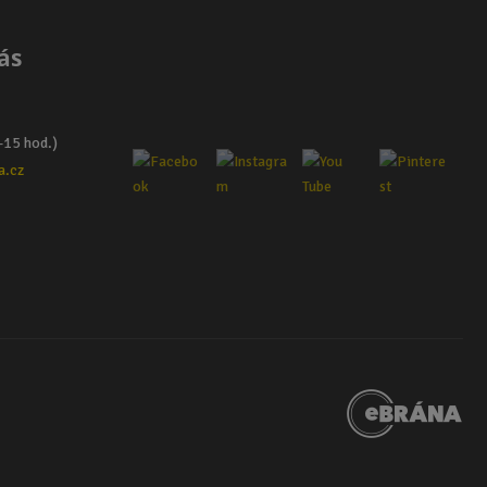
ás
–15 hod.)
a.cz