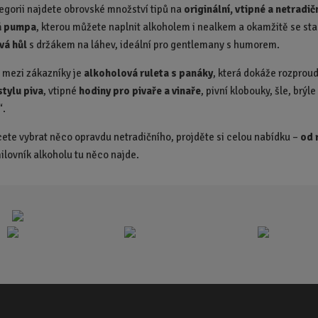
tegorii najdete obrovské množství tipů na
originální, vtipné a netradič
i
i
t
t
á pumpa
, kterou můžete naplnit alkoholem i nealkem a okamžitě se st
p
p
vá hůl
s držákem na láhev, ideální pro gentlemany s humorem.
o
o
mezi zákazníky je
č
alkoholová ruleta s panáky
, která dokáže rozprou
č
e
e
stylu piva
, vtipné
hodiny pro pivaře a vinaře
, pivní klobouky, šle, brýl
t
t
“.
ete vybrat něco opravdu netradičního, projděte si celou nabídku –
od 
ilovník alkoholu tu něco najde.