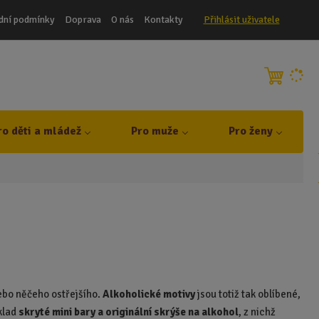
dní podmínky
Doprava
O nás
Kontakty
Přihlásit uživatele
ro děti a mládež
Pro muže
Pro ženy
nebo něčeho ostřejšího.
Alkoholické motivy
jsou totiž tak oblíbené,
klad
skryté mini bary a originální skrýše na alkohol
, z nichž