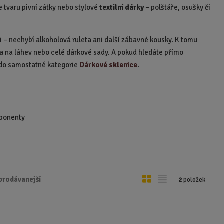
e tvaru pivní zátky nebo stylové
textilní dárky
– polštáře, osušky či
oli – nechybí alkoholová ruleta ani další zábavné kousky. K tomu
ička na láhev nebo celé dárkové sady. A pokud hledáte přímo
li do samostatné kategorie
Dárkové sklenice
.
mponenty
O
T
prodávanejší
2
položek
b
a
r
b
á
u