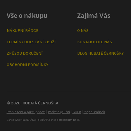
Vše o nákupu
Zajímá Vás
NÁKUPNÍ RÁDCE
O NÁS
TERMÍNY ODESLÁNÍ ZBOŽÍ
KONTAKTUJTE NÁS
ZPŮSOB DORUČENÍ
BLOG HUBATÉ ČERNOŠKY
OBCHODNÍ PODMÍNKY
© 2026, HUBATÁ ČERNOŠKA
|
|
|
Prohlášení o přístupnosti
Podmínky užití
GDPR
Mapa stránek
Eshop vytvořila
eBRÁNA
| eBRÁNA eshop s propojením na IS