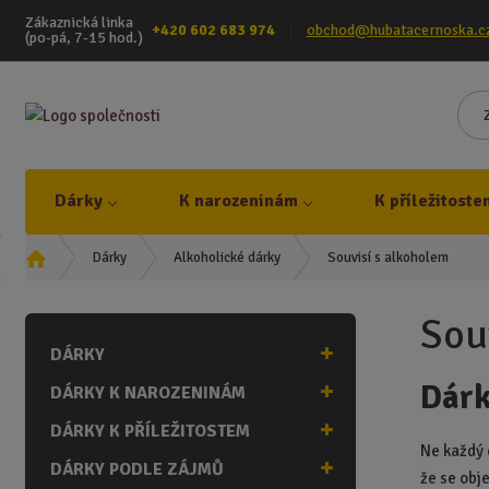
Zákaznická linka
+420 602 683 974
obchod@hubatacernoska.c
(po-pá, 7-15 hod.)
Dárky
K narozeninám
K příležitoste
Ú
Souvisí s alkoholem
Dárky
Alkoholické dárky
v
o
Sou
d
DÁRKY
n
í
Dárk
DÁRKY K NAROZENINÁM
s
t
DÁRKY K PŘÍLEŽITOSTEM
r
Ne každý 
DÁRKY PODLE ZÁJMŮ
a
že se obj