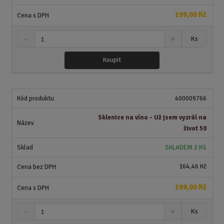
í
v
í
199,00 Kč
S
N
Z
Ks
n
a
m
í
v
ě
Koupit
ž
ý
n
i
š
i
t
i
t
m
t
400009766
p
n
m
o
o
n
Sklenice na víno - Už jsem vyzrál na
ž
o
č
život 50
s
ž
e
t
s
t
SKLADEM 2 KS
v
t
í
v
164,46 Kč
í
199,00 Kč
S
N
Z
Ks
n
a
m