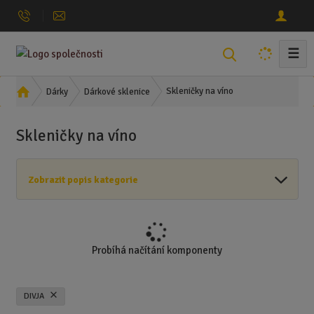
☰
V
y
h
Ú
Skleničky na víno
Dárky
Dárkové sklenice
l
v
o
e
Skleničky na víno
d
d
n
a
í
t
Zobrazit popis kategorie
s
t
r
a
n
Probíhá načítání komponenty
a
DIVJA