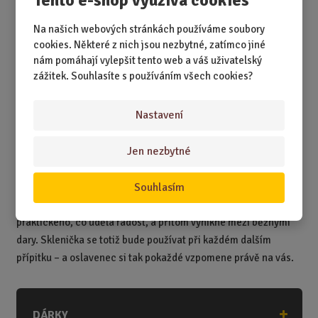
neztratí: i když oslavenec už doma pár obyčejných má, ta
originální se okamžitě stane jeho oblíbenou.
Na našich webových stránkách používáme soubory
cookies. Některé z nich jsou nezbytné, zatímco jiné
Pokud chcete dárek dotáhnout do dokonalosti, doporučujeme
nám pomáhají vylepšit tento web a váš uživatelský
skleničku rovnou zkombinovat s lahvinkou z naší kategorie
zážitek. Souhlasíte s používáním všech cookies?
dárková vína
, která mají originální etikety pro různé
příležitosti. Skvělým doplňkem jsou i
kovové stojany na víno
,
Nastavení
jež promění láhev v jedinečný dekorativní kousek. A jestli
hledáte ještě více tipů, nenechte si ujít ani naši kategorii
dárky
Jen nezbytné
pro milovníky vína
a vinaře
, kde najdete osušky, hodiny,
otvíráky a další vinařské radosti.
Souhlasím
Díky našim skleničkám na víno máte jistotu, že darujete něco
praktického, co udělá radost, a přitom vynikne mezi běžnými
dary. Sklenička se totiž bude používat při každém dalším
přípitku – a oslavenec si tak pokaždé vzpomene právě na vás.
DÁRKY