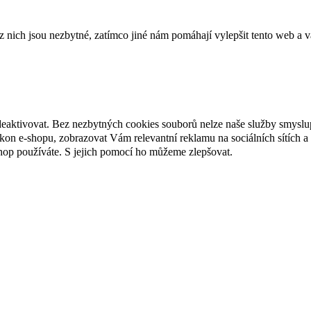
ich jsou nezbytné, zatímco jiné nám pomáhají vylepšit tento web a vá
deaktivovat. Bez nezbytných cookies souborů nelze naše služby smyslu
n e-shopu, zobrazovat Vám relevantní reklamu na sociálních sítích a 
hop používáte. S jejich pomocí ho můžeme zlepšovat.