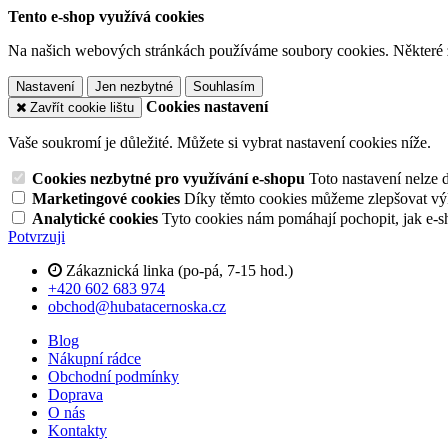
Tento e-shop využívá cookies
Na našich webových stránkách používáme soubory cookies. Některé z n
Nastavení
Jen nezbytné
Souhlasím
Cookies nastavení
Zavřít cookie lištu
Vaše soukromí je důležité. Můžete si vybrat nastavení cookies níže.
Cookies nezbytné pro využívání e-shopu
Toto nastavení nelze 
Marketingové cookies
Díky těmto cookies můžeme zlepšovat výko
Analytické cookies
Tyto cookies nám pomáhají pochopit, jak e-s
Potvrzuji
Zákaznická linka (po-pá, 7-15 hod.)
+420 602 683 974
obchod@hubatacernoska.cz
Blog
Nákupní rádce
Obchodní podmínky
Doprava
O nás
Kontakty