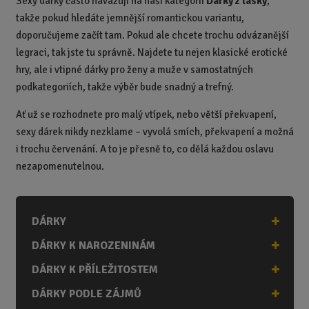
Sexy dárky často navazují na naši kategorii
Dárky z lásky
,
takže pokud hledáte jemnější romantickou variantu,
doporučujeme začít tam. Pokud ale chcete trochu odvázanější
legraci, tak jste tu správně. Najdete tu nejen klasické erotické
hry, ale i vtipné dárky pro ženy a muže v samostatných
podkategoriích, takže výběr bude snadný a trefný.
Ať už se rozhodnete pro malý vtípek, nebo větší překvapení,
sexy dárek nikdy nezklame – vyvolá smích, překvapení a možná
i trochu červenání. A to je přesně to, co dělá každou oslavu
nezapomenutelnou.
DÁRKY
DÁRKY K NAROZENINÁM
DÁRKY K PŘÍLEŽITOSTEM
DÁRKY PODLE ZÁJMŮ