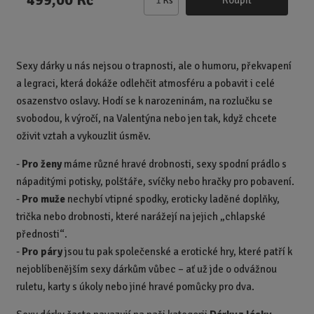
Ks
Z
m
ě
n
Sexy dárky u nás nejsou o trapnosti, ale o humoru, překvapení
i
a legraci, která dokáže odlehčit atmosféru a pobavit i celé
t
p
osazenstvo oslavy. Hodí se k narozeninám, na rozlučku se
o
svobodou, k výročí, na Valentýna nebo jen tak, když chcete
č
oživit vztah a vykouzlit úsměv.
e
t
-
Pro ženy
máme různé hravé drobnosti, sexy spodní prádlo s
nápaditými potisky, polštáře, svíčky nebo hračky pro pobavení.
-
Pro muže
nechybí vtipné spodky, eroticky laděné doplňky,
trička nebo drobnosti, které narážejí na jejich „chlapské
přednosti“.
-
Pro páry
jsou tu pak společenské a erotické hry, které patří k
nejoblíbenějším sexy dárkům vůbec – ať už jde o odvážnou
ruletu, karty s úkoly nebo jiné hravé pomůcky pro dva.