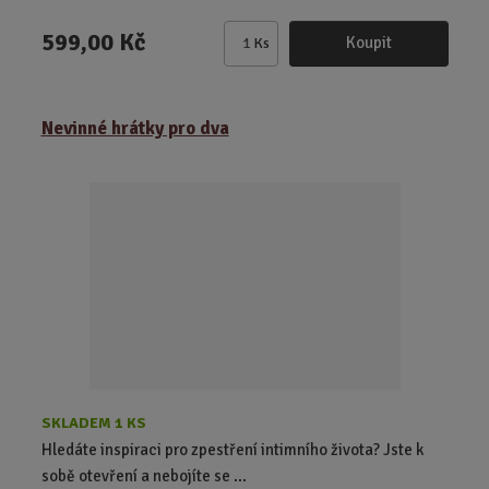
599,00 Kč
Koupit
Ks
Z
m
ě
Nevinné hrátky pro dva
n
i
t
p
o
č
e
t
SKLADEM 1 KS
Hledáte inspiraci pro zpestření intimního života? Jste k
sobě otevření a nebojíte se ...