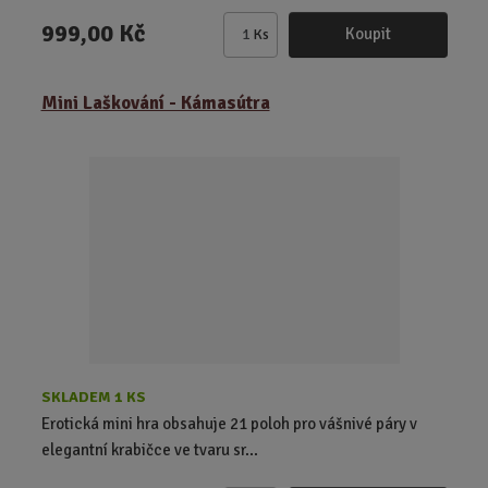
999,00 Kč
Koupit
Ks
Z
m
ě
Mini Laškování - Kámasútra
n
i
t
p
o
č
e
t
SKLADEM 1 KS
Erotická mini hra obsahuje 21 poloh pro vášnivé páry v
elegantní krabičce ve tvaru sr...