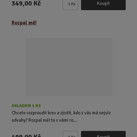
349,00 Kč
Koupit
Ks
Z
m
ě
Rozpal mě!
n
i
t
p
o
č
e
t
SKLADEM 1 KS
Chcete rozproudit krev a zjistit, kdo z vás má nejvíc
odvahy? Rozpal mě! to s vámi ro...
499,00 Kč
Koupit