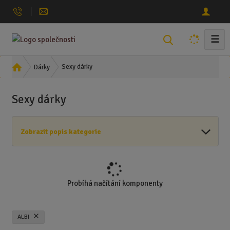
☰
V
y
h
Ú
Sexy dárky
Dárky
l
v
o
e
Sexy dárky
d
d
n
a
í
t
Zobrazit popis kategorie
s
t
r
a
n
Probíhá načítání komponenty
a
ALBI