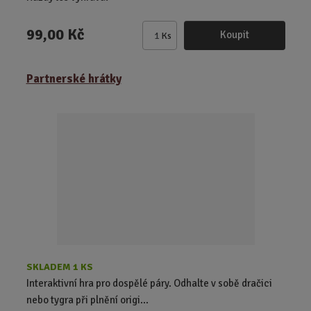
99,00 Kč
Koupit
Ks
Z
m
ě
Partnerské hrátky
n
i
t
p
o
č
e
t
SKLADEM 1 KS
Interaktivní hra pro dospělé páry. Odhalte v sobě dračici
nebo tygra při plnění origi...