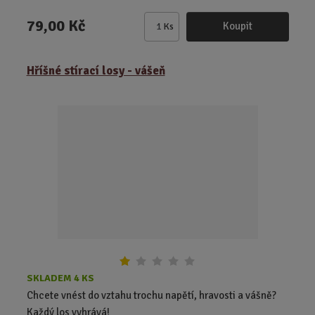
79,00 Kč
Koupit
Ks
Z
m
ě
Hříšné stírací losy - vášeň
n
i
t
p
o
č
e
t
SKLADEM 4 KS
Chcete vnést do vztahu trochu napětí, hravosti a vášně?
Každý los vyhrává!