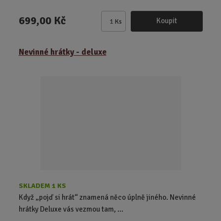
699,00 Kč
Koupit
Ks
Z
m
ě
Nevinné hrátky - deluxe
n
i
t
p
o
č
e
t
SKLADEM 1 KS
Když „pojď si hrát“ znamená něco úplně jiného. Nevinné
hrátky Deluxe vás vezmou tam, ...