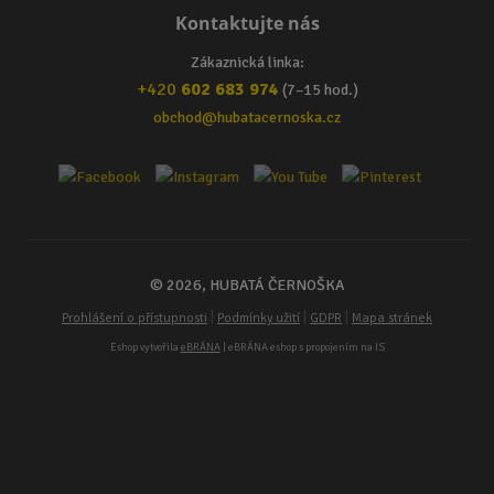
Kontaktujte nás
Zákaznická linka:
+420
602 683 974
(7–15 hod.)
obchod@hubatacernoska.cz
© 2026, HUBATÁ ČERNOŠKA
|
|
|
Prohlášení o přístupnosti
Podmínky užití
GDPR
Mapa stránek
Eshop vytvořila
eBRÁNA
| eBRÁNA eshop s propojením na IS