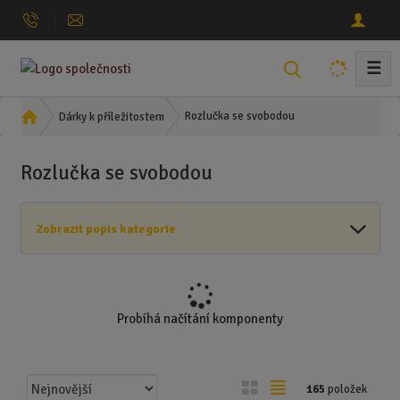
☰
V
y
h
Ú
Rozlučka se svobodou
Dárky k příležitostem
l
v
o
e
Rozlučka se svobodou
d
d
n
a
í
t
Zobrazit popis kategorie
s
t
r
a
n
Probíhá načítání komponenty
a
Ř
O
T
165
položek