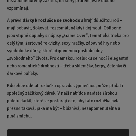
nezapomenutelný zážitek, na který přátelé ještě dlouho
vzpomínají.
A právě
dárky k rozlučce se svobodou
hrají důležitou roli –
mají pobavit, šokovat, rozesmát, někdy i dojmout. Oblíbené
jsou vtipné doplňky s nápisy „Game Over“, tematická trička pro
celý tým, žertovné rekvizity, sexy hračky, zábavné hry nebo
symbolické dárky, které připomenou poslední dny
„svobodného“ života. Pro dámskou rozlučku se hodí i elegantní
nebo romantické drobnosti – třeba skleničky, šerpy, čelenky či
dárkové balíčky.
Kdo chce udělat rozlučku opravdu výjimečnou, může přidat i
společný zážitkový dárek. V naší nabídce najdete širokou
paletu dárků, které se postarají o to, aby tato rozlučka byla
přesně taková, jaká má být – bláznivá, nezapomenutelná a
plná smíchu.