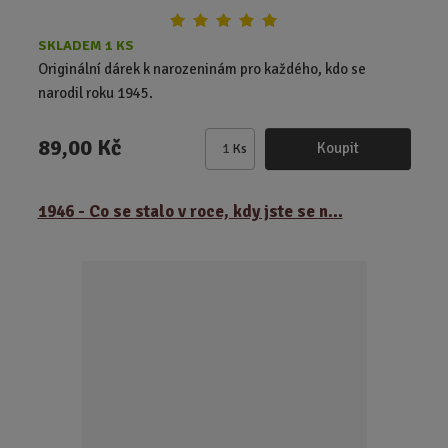
SKLADEM 1 KS
Originální dárek k narozeninám pro každého, kdo se
narodil roku 1945.
89,00 Kč
Koupit
Ks
Z
m
ě
1946 - Co se stalo v roce, kdy jste se n...
n
i
t
p
o
č
e
t