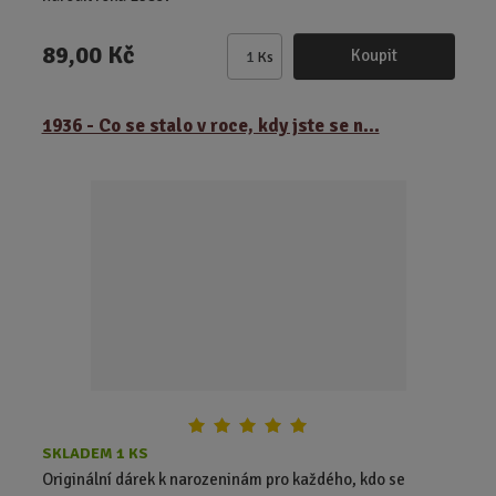
89,00 Kč
Koupit
Ks
Z
m
ě
1936 - Co se stalo v roce, kdy jste se n...
n
i
t
p
o
č
e
t
SKLADEM 1 KS
Originální dárek k narozeninám pro každého, kdo se