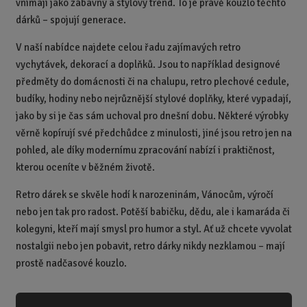
vnímají jako zábavný a stylový trend. To je právě kouzlo těchto
t
dárků – spojují generace.
V naší nabídce najdete celou řadu zajímavých retro
vychytávek, dekorací a doplňků. Jsou to například designové
předměty do domácnosti či na chalupu, retro plechové cedule,
budíky, hodiny nebo nejrůznější stylové doplňky, které vypadají,
jako by si je čas sám uchoval pro dnešní dobu. Některé výrobky
věrně kopírují své předchůdce z minulosti, jiné jsou retro jen na
pohled, ale díky modernímu zpracování nabízí i praktičnost,
kterou oceníte v běžném životě.
Retro dárek se skvěle hodí k narozeninám, Vánocům, výročí
nebo jen tak pro radost. Potěší babičku, dědu, ale i kamaráda či
kolegyni, kteří mají smysl pro humor a styl. Ať už chcete vyvolat
nostalgii nebo jen pobavit, retro dárky nikdy nezklamou – mají
prostě nadčasové kouzlo.