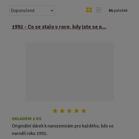
Ř
O
T
64
položek
a
b
a
z
r
b
1992 - Co se stalo v roce, kdy jste se n...
e
á
u
n
z
l
í
k
k
p
o
o
r
o
v
v
d
ý
ý
u
v
v
k
ý
ý
t
p
p
ů
i
i
s
s
SKLADEM 2 KS
Originální dárek k narozeninám pro každého, kdo se
narodil roku 1992.