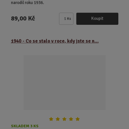
narodil roku 1936.
89,00 Kč
Koupit
Ks
Z
m
ě
1940 - Co se stalo v roce, kdy jste se n...
n
i
t
p
o
č
e
t
SKLADEM 3 KS