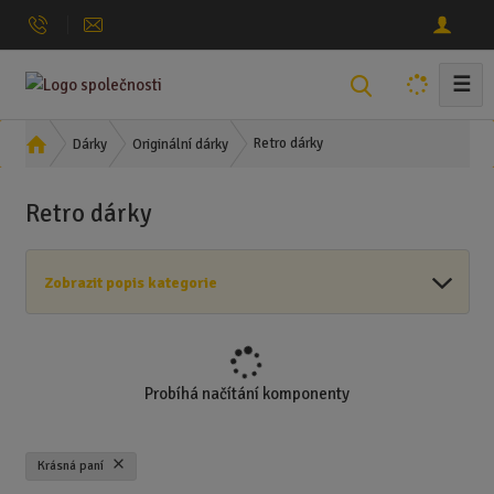
☰
V
y
h
Ú
Retro dárky
Dárky
Originální dárky
l
v
o
e
Retro dárky
d
d
n
a
í
t
Zobrazit popis kategorie
s
t
r
a
n
Probíhá načítání komponenty
a
Krásná paní