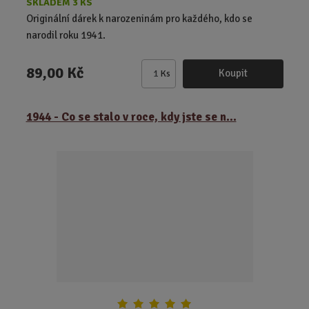
SKLADEM 3 KS
Originální dárek k narozeninám pro každého, kdo se
narodil roku 1941.
89,00 Kč
Koupit
Ks
Z
m
ě
1944 - Co se stalo v roce, kdy jste se n...
n
i
t
p
o
č
e
t