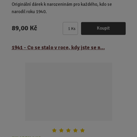
Originální dárek k narozeninám pro každého, kdo se
narodil roku 1940.
89,00 Kč
Koupit
Ks
Z
m
ě
1941 - Co se stalo v roce, kdy jste se n...
n
i
t
p
o
č
e
t