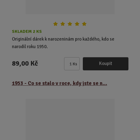
SKLADEM 2 KS
Originální dárek k narozeninám pro každého, kdo se
narodil roku 1950.
89,00 Kč
Koupit
Ks
Z
m
ě
1953 - Co se stalo v roce, kdy jste se n...
n
i
t
p
o
č
e
t