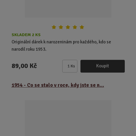
SKLADEM 2 KS
Originální dárek k narozeninám pro každého, kdo se
narodil roku 1953.
89,00 Kč
Koupit
Ks
Z
m
ě
1954 - Co se stalo v roce, kdy jste se n...
n
i
t
p
o
č
e
t