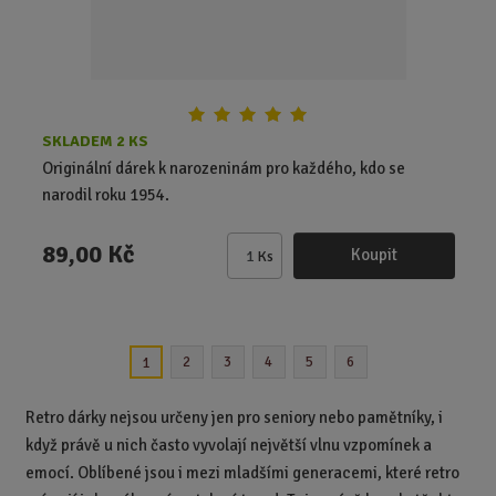
SKLADEM 2 KS
Originální dárek k narozeninám pro každého, kdo se
narodil roku 1954.
89,00 Kč
Koupit
Ks
Z
m
ě
n
2
3
4
5
6
1
i
t
p
Retro dárky nejsou určeny jen pro seniory nebo pamětníky, i
o
když právě u nich často vyvolají největší vlnu vzpomínek a
č
emocí. Oblíbené jsou i mezi mladšími generacemi, které retro
e