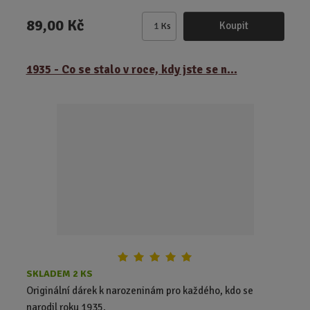
89,00 Kč
Koupit
Ks
Z
m
ě
1935 - Co se stalo v roce, kdy jste se n...
n
i
t
p
o
č
e
t
SKLADEM 2 KS
Originální dárek k narozeninám pro každého, kdo se
narodil roku 1935.