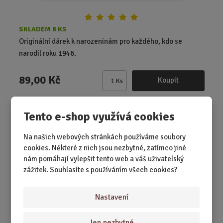
SKLADEM 8 KS
Originální dárek k narozeninám pro každého, kdo se
narodil roku 1946.
89,00 Kč
Koupit
Ks
Z
m
ě
1949 - Co se stalo v roce, kdy jste se n...
Tento e-shop využívá cookies
n
i
Na našich webových stránkách používáme soubory
t
cookies. Některé z nich jsou nezbytné, zatímco jiné
p
nám pomáhají vylepšit tento web a váš uživatelský
o
zážitek. Souhlasíte s používáním všech cookies?
č
e
t
Nastavení
Jen nezbytné