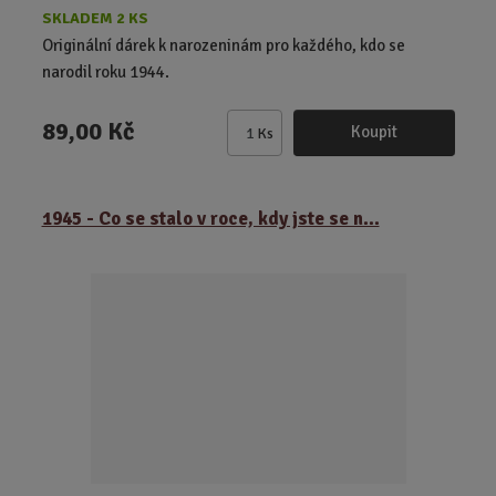
SKLADEM 2 KS
Originální dárek k narozeninám pro každého, kdo se
narodil roku 1944.
89,00 Kč
Koupit
Ks
Z
m
ě
1945 - Co se stalo v roce, kdy jste se n...
n
i
t
p
o
č
e
t