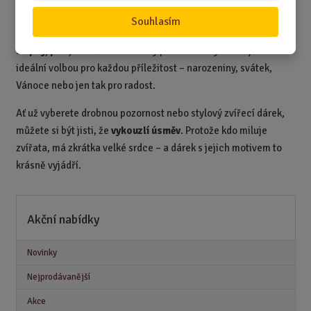
Díky tomu snadno najdete dárek přesně podle obdarovaného –
Souhlasím
ať už má doma mazlíčka, nebo prostě miluje všechno, co má
tlapky, peří, srst či hřívu
. Dárky pro milovníky zvířat jsou
ideální volbou pro každou příležitost – narozeniny, svátek,
Vánoce nebo jen tak pro radost.
Ať už vyberete drobnou pozornost nebo stylový zvířecí dárek,
můžete si být jisti, že
vykouzlí úsměv
. Protože kdo miluje
zvířata, má zkrátka velké srdce – a dárek s jejich motivem to
krásně vyjádří.
Akční nabídky
Novinky
Nejprodávanější
Akce