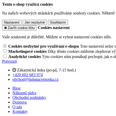
Tento e-shop využívá cookies
Na našich webových stránkách používáme soubory cookies. Některé z n
Nastavení
Jen nezbytné
Souhlasím
Cookies nastavení
Zavřít cookie lištu
Vaše soukromí je důležité. Můžete si vybrat nastavení cookies níže.
Cookies nezbytné pro využívání e-shopu
Toto nastavení nelze 
Marketingové cookies
Díky těmto cookies můžeme zlepšovat výko
Analytické cookies
Tyto cookies nám pomáhají pochopit, jak e-s
Potvrzuji
Zákaznická linka (po-pá, 7-15 hod.)
+420 602 683 974
obchod@hubatacernoska.cz
Blog
Nákupní rádce
Obchodní podmínky
Doprava
O nás
Kontakty