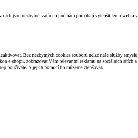
ich jsou nezbytné, zatímco jiné nám pomáhají vylepšit tento web a vá
deaktivovat. Bez nezbytných cookies souborů nelze naše služby smyslu
n e-shopu, zobrazovat Vám relevantní reklamu na sociálních sítích a 
hop používáte. S jejich pomocí ho můžeme zlepšovat.