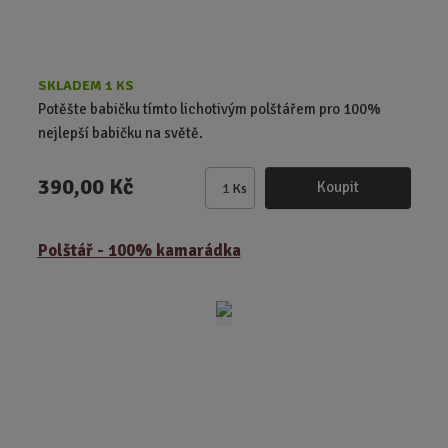
SKLADEM 1 KS
Potěšte babičku tímto lichotivým polštářem pro 100%
nejlepší babičku na světě.
390,00 Kč
Koupit
Ks
Z
m
ě
Polštář - 100% kamarádka
n
i
t
p
o
č
e
t