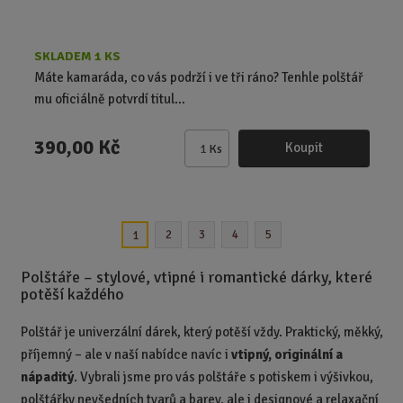
SKLADEM 1 KS
Máte kamaráda, co vás podrží i ve tři ráno? Tenhle polštář
mu oficiálně potvrdí titul...
390,00 Kč
Koupit
Ks
Z
m
ě
n
2
3
4
5
1
i
t
Polštáře – stylové, vtipné i romantické dárky, které
p
potěší každého
o
č
Polštář je univerzální dárek, který potěší vždy. Praktický, měkký,
e
příjemný – ale v naší nabídce navíc i
vtipný, originální a
t
nápaditý
. Vybrali jsme pro vás polštáře s potiskem i výšivkou,
polštářky nevšedních tvarů a barev, ale i designové a relaxační