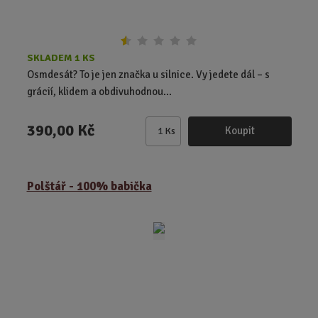
SKLADEM 1 KS
Osmdesát? To je jen značka u silnice. Vy jedete dál – s
grácií, klidem a obdivuhodnou...
390,00 Kč
Koupit
Ks
Z
m
ě
Polštář - 100% babička
n
i
t
p
o
č
e
t