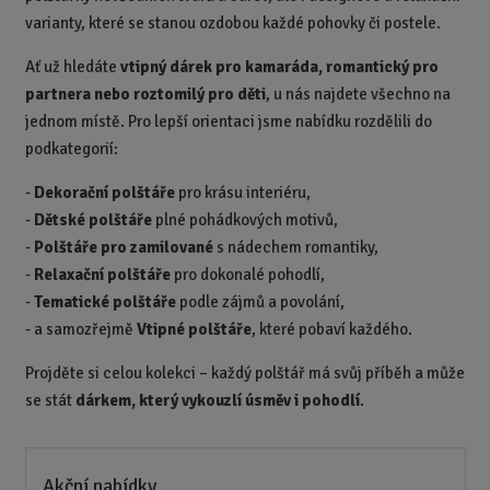
varianty, které se stanou ozdobou každé pohovky či postele.
Ať už hledáte
vtipný dárek pro kamaráda, romantický pro
partnera nebo roztomilý pro děti
, u nás najdete všechno na
jednom místě. Pro lepší orientaci jsme nabídku rozdělili do
podkategorií:
-
Dekorační polštáře
pro krásu interiéru,
-
Dětské polštáře
plné pohádkových motivů,
-
Polštáře pro zamilované
s nádechem romantiky,
-
Relaxační polštáře
pro dokonalé pohodlí,
-
Tematické polštáře
podle zájmů a povolání,
-
a samozřejmě
Vtipné polštáře
, které pobaví každého.
Projděte si celou kolekci – každý polštář má svůj příběh a může
se stát
dárkem, který vykouzlí úsměv i pohodlí
.
Akční nabídky