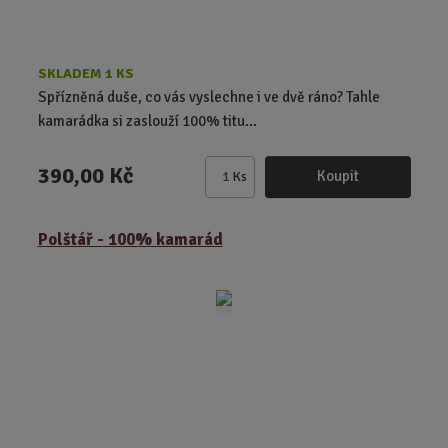
SKLADEM 1 KS
Spřízněná duše, co vás vyslechne i ve dvě ráno? Tahle
kamarádka si zaslouží 100% titu...
390,00 Kč
Koupit
Ks
Z
m
ě
Polštář - 100% kamarád
n
i
t
p
o
č
e
t