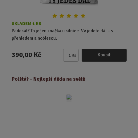
SKLADEM 1 KS
Padesát? To je jen značka u silnice. Vy jedete dál – s
přehledem a noblesou.
390,00 Kč
Koupit
Ks
Z
m
ě
Polštář - Nejlepší děda na světě
n
i
t
p
o
č
e
t