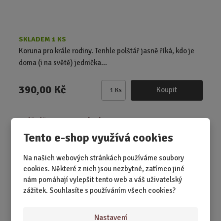
SKLADEM 1 KS
Koruna pro krále rodiny. Tenhle polštář jasně říká, kdo je
doma (i na světě) jednička...
390,00 Kč
Koupit
Ks
Z
m
ě
Polštář - 100% tatínek
n
Tento e-shop využívá cookies
i
t
Na našich webových stránkách používáme soubory
p
cookies. Některé z nich jsou nezbytné, zatímco jiné
o
nám pomáhají vylepšit tento web a váš uživatelský
č
zážitek. Souhlasíte s používáním všech cookies?
e
t
Nastavení