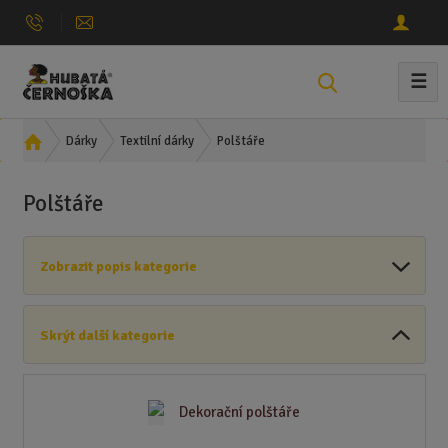
☰
V
y
h
Ú
Polštáře
Dárky
Textilní dárky
l
v
e
o
Polštáře
d
d
n
a
í
t
Zobrazit popis kategorie
s
t
r
Skrýt další kategorie
a
n
a
Dekorační polštáře