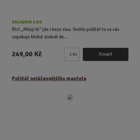
SKLADEM 2 KS
Říct „Miluji tě“ jde i beze slov. Tenhle polštář to za vás
zopakuje klidně stokrát de...
249,00 Kč
Koupit
Ks
Z
m
ě
Polštář nejúžasnějšího manžela
n
i
t
p
o
č
e
t