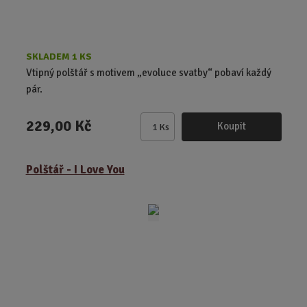
SKLADEM 1 KS
Vtipný polštář s motivem „evoluce svatby“ pobaví každý
pár.
229,00 Kč
Koupit
Ks
Z
m
ě
Polštář - I Love You
n
i
t
p
o
č
e
t