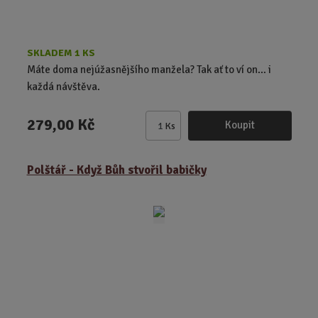
SKLADEM 1 KS
Máte doma nejúžasnějšího manžela? Tak ať to ví on… i
každá návštěva.
279,00 Kč
Koupit
Ks
Z
m
ě
Polštář - Když Bůh stvořil babičky
n
i
t
p
o
č
e
t