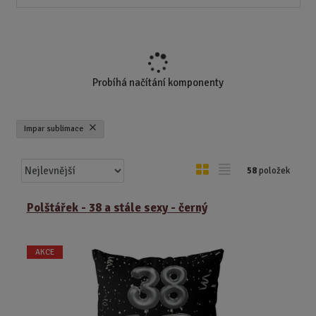
Probíhá načítání komponenty
Impar sublimace
Ř
O
T
58
položek
a
b
a
z
r
b
Polštářek - 38 a stále sexy - černý
e
á
u
n
z
l
í
AKCE
k
k
p
o
o
r
o
v
v
d
ý
ý