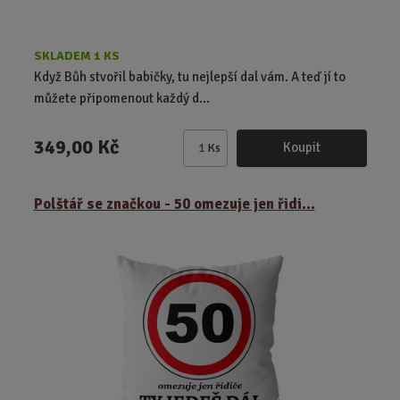
SKLADEM 1 KS
Když Bůh stvořil babičky, tu nejlepší dal vám. A teď jí to
můžete připomenout každý d...
349,00 Kč
Koupit
Ks
Z
m
ě
Polštář se značkou - 50 omezuje jen řidi...
n
i
t
p
o
č
e
t