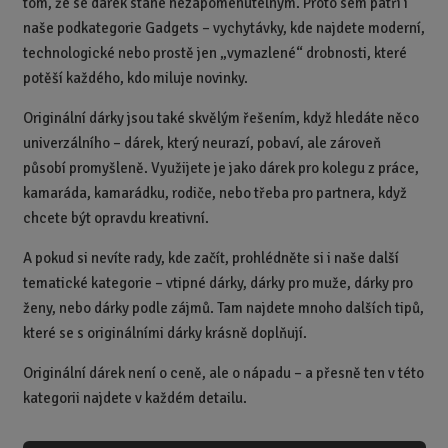
tom, že se dárek stane nezapomenutelným. Proto sem patří i
naše podkategorie Gadgets – vychytávky, kde najdete moderní,
technologické nebo prostě jen „vymazlené“ drobnosti, které
potěší každého, kdo miluje novinky.
Originální dárky jsou také skvělým řešením, když hledáte něco
univerzálního – dárek, který neurazí, pobaví, ale zároveň
působí promyšleně. Využijete je jako dárek pro kolegu z práce,
kamaráda, kamarádku, rodiče, nebo třeba pro partnera, když
chcete být opravdu kreativní.
A pokud si nevíte rady, kde začít, prohlédněte si i naše další
tematické kategorie – vtipné dárky, dárky pro muže, dárky pro
ženy, nebo dárky podle zájmů. Tam najdete mnoho dalších tipů,
které se s originálními dárky krásně doplňují.
Originální dárek není o ceně, ale o nápadu – a přesně ten v této
kategorii najdete v každém detailu.