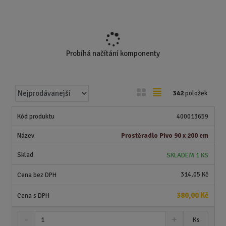
Probíhá načítání komponenty
Ř
O
T
342
položek
a
b
a
z
r
b
400013659
e
á
u
n
Prostěradlo Pivo 90 x 200 cm
z
l
í
k
k
SKLADEM 1 KS
p
o
o
r
314,05 Kč
o
v
v
d
ý
ý
380,00 Kč
u
v
v
k
S
N
Z
ý
ý
Ks
t
n
a