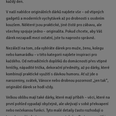
každý den.
V naší nabídce originálních dárků najdete vše – od vtipných
gadgetů a moderních vychytávek až po drobnosti s osobním
kouzlem. Některé jsou praktické, jiné čistě pro zábavu, ale
všechny spojuje jedno – originalita. Pokud chcete, aby Váš
dárek nezapadl mezi ostatní, jste tu naprosto správně.
Nezáleží na tom, zda vybíráte dárek pro muže, ženu, kolegu
nebo kamarádku – v této kategorii najdete inspiraci pro
každého. Od netradičních doplňků do domácnosti přes vtipné
hrníčky, nápadité trička, dekorační předměty, až po dárky, které
kombinují praktické využití s dávkou humoru. Ať už jde o
narozeniny, svátek, Vánoce nebo drobnou pozornost „jen tak“,
originální dárek se hodí vždy.
Velkou oblibu mají také dárky, které mají příběh – věci, které na
první pohled vypadají obyčejně, ale ukrývají v sobě překvapení
nebo nečekanou funkci. Tyto malé detaily často rozhodují o