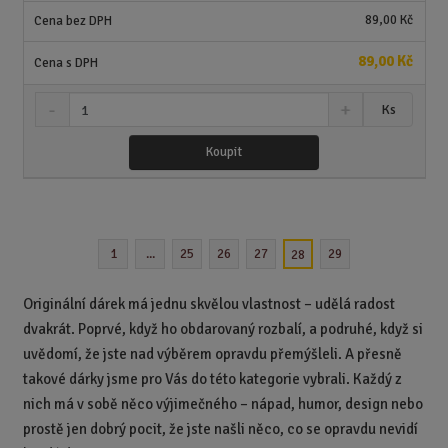
í
v
89,00 Kč
í
89,00 Kč
S
N
Z
Ks
n
a
m
í
v
ě
Koupit
ž
ý
n
i
š
i
t
i
t
m
t
p
n
m
1
...
25
26
27
29
28
o
o
n
ž
o
č
s
ž
e
Originální dárek má jednu skvělou vlastnost – udělá radost
t
s
t
dvakrát. Poprvé, když ho obdarovaný rozbalí, a podruhé, když si
v
t
uvědomí, že jste nad výběrem opravdu přemýšleli. A přesně
í
v
í
takové dárky jsme pro Vás do této kategorie vybrali. Každý z
nich má v sobě něco výjimečného – nápad, humor, design nebo
prostě jen dobrý pocit, že jste našli něco, co se opravdu nevidí