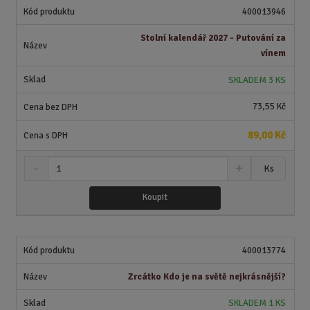
t
m
t
400013946
p
n
m
o
o
n
Stolní kalendář 2027 - Putování za
ž
o
č
vínem
s
ž
e
t
s
t
SKLADEM 3 KS
v
t
í
v
73,55 Kč
í
89,00 Kč
S
N
Z
Ks
n
a
m
í
v
ě
Koupit
ž
ý
n
i
š
i
t
i
t
m
t
400013774
p
n
m
o
o
n
Zrcátko Kdo je na světě nejkrásnější?
ž
o
č
s
ž
e
SKLADEM 1 KS