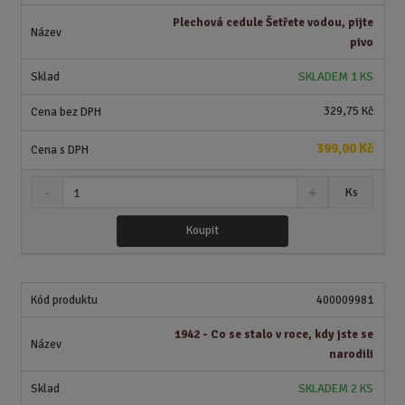
o
o
n
Plechová cedule Šetřete vodou, pijte
ž
o
č
pivo
s
ž
e
t
s
t
SKLADEM 1 KS
v
t
í
v
329,75 Kč
í
399,00 Kč
S
N
Z
Ks
n
a
m
í
v
ě
Koupit
ž
ý
n
i
š
i
t
i
t
m
t
400009981
p
n
m
o
o
n
1942 - Co se stalo v roce, kdy jste se
ž
o
č
narodili
s
ž
e
t
s
t
SKLADEM 2 KS
v
t