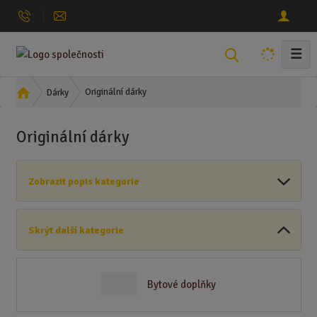
☰
V
y
h
Ú
Originální dárky
Dárky
l
v
o
e
Originální dárky
d
d
n
a
í
t
Zobrazit popis kategorie
s
t
r
Skrýt další kategorie
a
n
a
Bytové doplňky