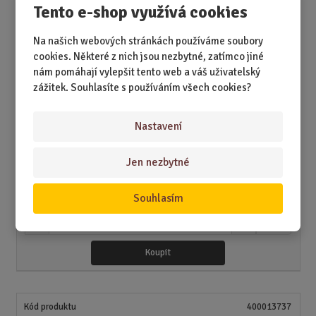
n
a
m
Tento e-shop využívá cookies
í
v
ě
Koupit
ž
ý
n
Na našich webových stránkách používáme soubory
i
š
i
cookies. Některé z nich jsou nezbytné, zatímco jiné
t
i
t
m
t
nám pomáhají vylepšit tento web a váš uživatelský
400013798
p
n
m
zážitek. Souhlasíte s používáním všech cookies?
o
o
n
Vonný vosk - S láskou
ž
o
č
Nastavení
s
ž
e
SKLADEM 2 KS
t
s
t
v
t
65,29 Kč
Jen nezbytné
í
v
í
79,00 Kč
Souhlasím
S
N
Z
Ks
n
a
m
í
v
ě
Koupit
ž
ý
n
i
š
i
t
i
t
m
t
400013737
p
n
m