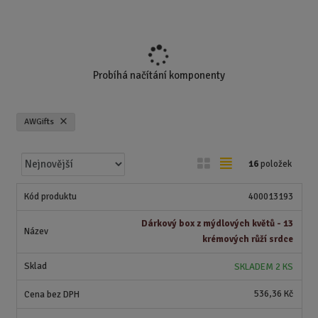
Probíhá načítání komponenty
AWGifts
Ř
O
T
16
položek
a
b
a
z
r
b
400013193
e
á
u
n
Dárkový box z mýdlových květů - 13
z
l
í
krémových růží srdce
k
k
p
SKLADEM 2 KS
o
o
r
o
v
v
536,36 Kč
d
ý
ý
u