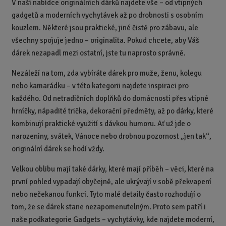
V naší nabídce originálních dárků najdete vše – od vtipných
gadgetů a moderních vychytávek až po drobnosti s osobním
kouzlem. Některé jsou praktické, jiné čistě pro zábavu, ale
všechny spojuje jedno – originalita. Pokud chcete, aby Váš
dárek nezapadl mezi ostatní, jste tu naprosto správně.
Nezáleží na tom, zda vybíráte dárek pro muže, ženu, kolegu
nebo kamarádku – v této kategorii najdete inspiraci pro
každého. Od netradičních doplňků do domácnosti přes vtipné
hrníčky, nápadité trička, dekorační předměty, až po dárky, které
kombinují praktické využití s dávkou humoru. Ať už jde o
narozeniny, svátek, Vánoce nebo drobnou pozornost „jen tak“,
originální dárek se hodí vždy.
Velkou oblibu mají také dárky, které mají příběh – věci, které na
první pohled vypadají obyčejně, ale ukrývají v sobě překvapení
nebo nečekanou funkci. Tyto malé detaily často rozhodují o
tom, že se dárek stane nezapomenutelným. Proto sem patří i
naše podkategorie Gadgets – vychytávky, kde najdete moderní,