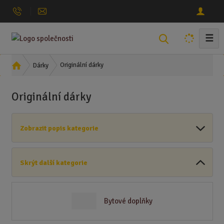
☰
V
y
h
Ú
Originální dárky
Dárky
l
v
o
e
Originální dárky
d
d
n
a
í
t
Zobrazit popis kategorie
s
t
r
Skrýt další kategorie
a
n
a
Bytové doplňky