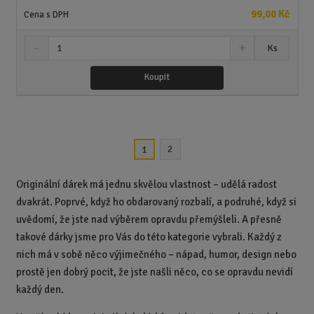
í
99,00 Kč
S
N
Z
Ks
n
a
m
í
v
ě
Koupit
ž
ý
n
i
š
i
t
i
t
m
t
p
n
m
2
1
o
o
n
ž
o
č
s
ž
e
Originální dárek má jednu skvělou vlastnost – udělá radost
t
s
t
dvakrát. Poprvé, když ho obdarovaný rozbalí, a podruhé, když si
v
t
uvědomí, že jste nad výběrem opravdu přemýšleli. A přesně
í
v
í
takové dárky jsme pro Vás do této kategorie vybrali. Každý z
nich má v sobě něco výjimečného – nápad, humor, design nebo
prostě jen dobrý pocit, že jste našli něco, co se opravdu nevidí
každý den.