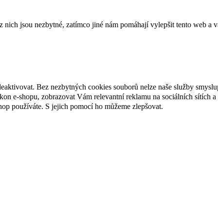
ich jsou nezbytné, zatímco jiné nám pomáhají vylepšit tento web a vá
deaktivovat. Bez nezbytných cookies souborů nelze naše služby smyslu
n e-shopu, zobrazovat Vám relevantní reklamu na sociálních sítích a 
hop používáte. S jejich pomocí ho můžeme zlepšovat.