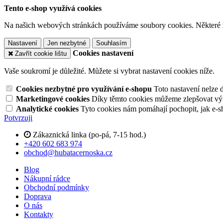
Tento e-shop využívá cookies
Na našich webových stránkách používáme soubory cookies. Některé z n
Nastavení
Jen nezbytné
Souhlasím
Cookies nastavení
Zavřít cookie lištu
Vaše soukromí je důležité. Můžete si vybrat nastavení cookies níže.
Cookies nezbytné pro využívání e-shopu
Toto nastavení nelze 
Marketingové cookies
Díky těmto cookies můžeme zlepšovat výko
Analytické cookies
Tyto cookies nám pomáhají pochopit, jak e-s
Potvrzuji
Zákaznická linka (po-pá, 7-15 hod.)
+420 602 683 974
obchod@hubatacernoska.cz
Blog
Nákupní rádce
Obchodní podmínky
Doprava
O nás
Kontakty