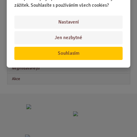
DÁRKY PRO MUŽE
zážitek. Souhlasíte s používáním všech cookies?
DÁRKY PRO ŽENY
Nastavení
Jen nezbytné
Akční nabídky
Souhlasím
Novinky
Nejprodávanější
Akce