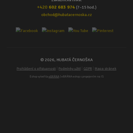
+420
602 683 974
(7–15 hod.)
obchod@hubatacernoska.cz
© 2026, HUBATÁ ČERNOŠKA
|
|
|
Prohlášení o přístupnosti
Podmínky užití
GDPR
Mapa stránek
Eshop vytvořila
eBRÁNA
| eBRÁNA eshop s propojením na IS