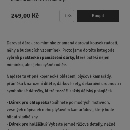
249,00 Kč
Koupit
Ks
Z
m
ě
n
Darovat dárek pro miminko znamená darovat kousek radosti,
i
něhy a budoucích vzpomínek. Proto jsme do této kategorie
t
p
vybrali
praktické i památeční dárky
, které potěší nejen
o
miminko, ale i jeho pyšné rodiče.
č
Najdete tu vtipné kojenecké oblečení, plyšové kamarády,
e
t
přáníčka k narození dítěte, dárkové sety, dekorační drobnosti i
symbolické dárečky, které rozzáří každý dětský pokojíček.
-
Dárek pro chlapečka?
Sáhněte po modrých motivech,
veselých nápisech nebo plyšovém kamarádovi, který bude
hlídat sladké sny.
-
Dárek pro holčičku?
Vyberte jemné růžové detaily, něžné