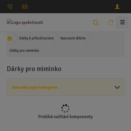
☰
V
y
h
Ú
Dárky k příležitostem
Narození dítěte
l
v
Dárky pro miminko
o
e
d
d
n
a
Dárky pro miminko
í
t
s
t
Zobrazit popis kategorie
r
a
n
a
Probíhá načítání komponenty