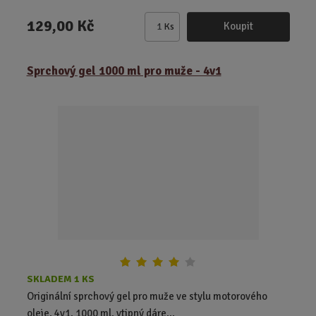
129,00 Kč
Koupit
Ks
Z
m
ě
Sprchový gel 1000 ml pro muže - 4v1
n
i
t
p
o
č
e
t
SKLADEM 1 KS
Originální sprchový gel pro muže ve stylu motorového
oleje. 4v1, 1000 ml, vtipný dáre...