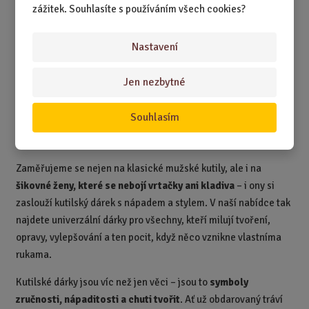
zážitek. Souhlasíte s používáním všech cookies?
opravdu osobitý dárek, může sáhnout po praktických
vychytávkách, které kutilovi usnadní práci i pobaví.
Nastavení
Dárky pro kutily jsou ideální pro
narozeniny, svátky, Vánoce
nebo jen tak pro radost
. Potěší táty, dědečky, manžely i
Jen nezbytné
kamarády, kteří mají doma svůj ponk, garáž nebo aspoň kufřík s
nářadím. Ať už jde o malý dárek pro zábavu, nebo něco
Souhlasím
užitečnějšího, jisté je jedno – kutil ocení každý dárek, který mu
připomene jeho šikovnost a smysl pro humor.
Zaměřujeme se nejen na klasické mužské kutily, ale i na
šikovné ženy, které se nebojí vrtačky ani kladiva
– i ony si
zaslouží kutilský dárek s nápadem a stylem. V naší nabídce tak
najdete univerzální dárky pro všechny, kteří milují tvoření,
opravy, vylepšování a ten pocit, když něco vznikne vlastníma
rukama.
Kutilské dárky jsou víc než jen věci – jsou to
symboly
zručnosti, nápaditosti a chuti tvořit
. Ať už obdarovaný tráví