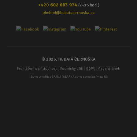
+420
602 683 974
(7–15 hod.)
obchod@hubatacernoska.cz
© 2026, HUBATÁ ČERNOŠKA
|
|
|
Prohlášení o přístupnosti
Podmínky užití
GDPR
Mapa stránek
Eshop vytvořila
eBRÁNA
| eBRÁNA eshop s propojením na IS