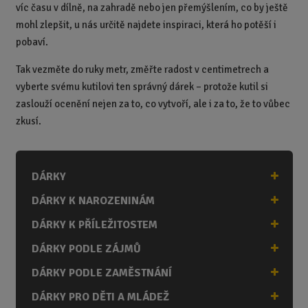
víc času v dílně, na zahradě nebo jen přemýšlením, co by ještě
mohl zlepšit, u nás určitě najdete inspiraci, která ho potěší i
pobaví.
Tak vezměte do ruky metr, změřte radost v centimetrech a
vyberte svému kutilovi ten správný dárek – protože kutil si
zaslouží ocenění nejen za to, co vytvoří, ale i za to, že to vůbec
zkusí.
DÁRKY
DÁRKY K NAROZENINÁM
DÁRKY K PŘÍLEŽITOSTEM
DÁRKY PODLE ZÁJMŮ
DÁRKY PODLE ZAMĚSTNÁNÍ
DÁRKY PRO DĚTI A MLÁDEŽ