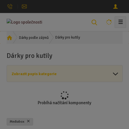
☰
V
y
h
Ú
Dárky pro kutily
Dárky podle zájmů
l
v
o
e
Dárky pro kutily
d
d
n
a
í
t
Zobrazit popis kategorie
s
t
r
a
n
Probíhá načítání komponenty
a
Mediabox