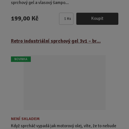
sprchový gel a vlasový šampo...
199,00 Kč
Koupit
Ks
Z
m
ě
Retro industriální sprchový gel 3v1 – br...
n
i
t
NOVINKA
p
o
č
e
t
NENÍ SKLADEM
Když sprcháč vypadá jak motorový olej, víte, že to nebude