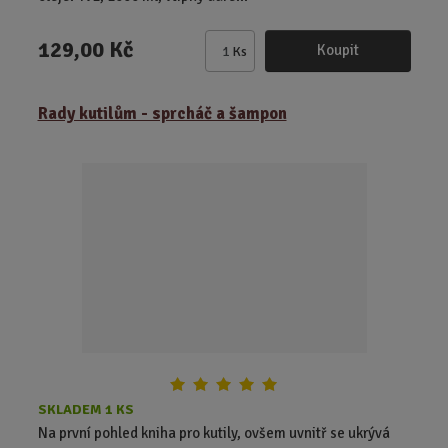
129,00 Kč
Koupit
Ks
Z
m
ě
Rady kutilům - sprcháč a šampon
n
i
t
p
o
č
e
t
SKLADEM 1 KS
Na první pohled kniha pro kutily, ovšem uvnitř se ukrývá