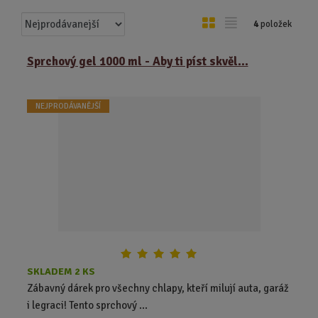
Ř
O
T
4
položek
a
b
a
z
r
b
Sprchový gel 1000 ml - Aby ti píst skvěl...
e
á
u
n
z
l
í
NEJPRODÁVANĚJŠÍ
k
k
p
o
o
r
o
v
v
d
ý
ý
u
v
v
k
ý
ý
t
p
p
ů
i
i
s
s
SKLADEM 2 KS
Zábavný dárek pro všechny chlapy, kteří milují auta, garáž
i legraci! Tento sprchový ...