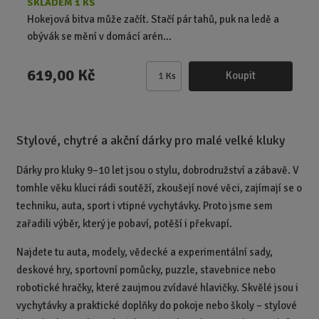
SKLADEM 1 KS
Hokejová bitva může začít. Stačí pár tahů, puk na ledě a
obývák se mění v domácí arén...
619,00 Kč
Koupit
Ks
Z
m
ě
n
Stylové, chytré a akční dárky pro malé velké kluky
i
t
Dárky pro kluky 9–10 let jsou o stylu, dobrodružství a zábavě. V
p
tomhle věku kluci rádi soutěží, zkoušejí nové věci, zajímají se o
o
techniku, auta, sport i vtipné vychytávky. Proto jsme sem
č
zařadili výběr, který je pobaví, potěší i překvapí.
e
t
Najdete tu auta, modely, vědecké a experimentální sady,
deskové hry, sportovní pomůcky, puzzle, stavebnice nebo
robotické hračky, které zaujmou zvídavé hlavičky. Skvělé jsou i
vychytávky a praktické doplňky do pokoje nebo školy – stylové