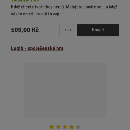
SKLADEM 1 KS
Když chcete tvořit bez nervů. Malujete, bavíte se… a když
vás to omrzí, prostě to vyp...
109,00 Kč
Koupit
Ks
Z
m
ě
Logik - společenská hra
n
i
t
p
o
č
e
t