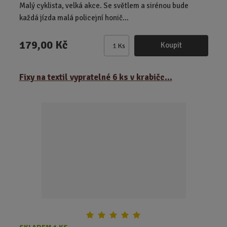
Malý cyklista, velká akce. Se světlem a sirénou bude
každá jízda malá policejní honič...
179,00 Kč
Koupit
Ks
Z
m
ě
Fixy na textil vypratelné 6 ks v krabičc...
n
i
t
p
o
č
e
t