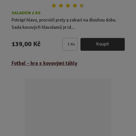
SKLADEM 2 KS
Potrápí hlavu, procvičí prsty a zabaví na dlouhou dobu.
Sada kovových hlavolamů je id...
139,00 Kč
Koupit
Ks
Z
m
ě
Fotbal - hra s kovovými táhly
n
i
t
p
o
č
e
t