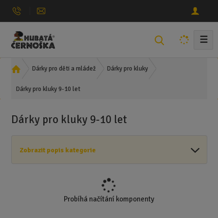
☰
V
y
h
Ú
Dárky pro děti a mládež
Dárky pro kluky
l
v
e
Dárky pro kluky 9-10 let
o
d
d
n
a
Dárky pro kluky 9-10 let
í
t
s
t
Zobrazit popis kategorie
r
a
n
a
Probíhá načítání komponenty