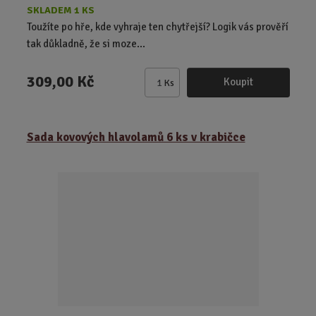
SKLADEM 1 KS
Toužíte po hře, kde vyhraje ten chytřejší? Logik vás prověří
tak důkladně, že si moze...
309,00 Kč
Koupit
Ks
Z
m
ě
Sada kovových hlavolamů 6 ks v krabičce
n
i
t
p
o
č
e
t