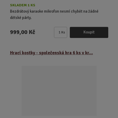
SKLADEM 1 KS
Bezdrátový karaoke mikrofon nesmí chybět na žádné
dětské párty.
999,00 Kč
Koupit
Ks
Z
m
ě
Hrací kostky - společenská hra 6 ks v kr...
n
i
t
p
o
č
e
t