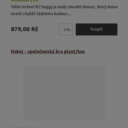
SKLADEM 1 KS
Tohle terénní RC buggy je malý závodní dravec, který doma
nesmí chybět žádnému budouc...
879,00 Kč
Koupit
Ks
Z
m
ě
Hokej - společenská hra plast/kov
n
i
t
p
o
č
e
t