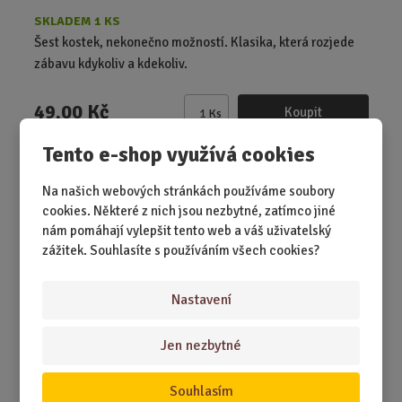
SKLADEM 1 KS
Šest kostek, nekonečno možností. Klasika, která rozjede
zábavu kdykoliv a kdekoliv.
49,00 Kč
Koupit
Ks
Z
m
Tento e-shop využívá cookies
ě
Stolní kulečník plastový 48 x 35 x 6 cm
n
Na našich webových stránkách používáme soubory
i
cookies. Některé z nich jsou nezbytné, zatímco jiné
t
nám pomáhají vylepšit tento web a váš uživatelský
p
zážitek. Souhlasíte s používáním všech cookies?
o
č
Nastavení
e
t
Jen nezbytné
Souhlasím