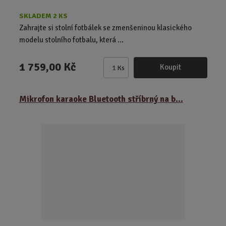
SKLADEM 2 KS
Zahrajte si stolní fotbálek se zmenšeninou klasického
modelu stolního fotbalu, která ...
1 759,00 Kč
Koupit
Ks
Z
m
ě
Mikrofon karaoke Bluetooth stříbrný na b...
n
i
t
p
o
č
e
t