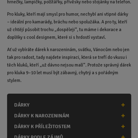
hrnečky, lampičky, polštářky, přívěsky nebo stojánky na telefon.
Pro kluky, kteří mají smysl pro humor, nechybí ani vtipné dárky
– ideální pro kamarády, bráchu nebo spolužáka. A pro ty, kteří
už chtějí působit trochu „dospěleji“, tu máme i dekorace a
doplňky s cool designem, které si s hrdostí vystaví.
Ať už vybíráte dárek k narozeninám, svátku, Vánocům nebo jen
tak pro radost, tady najdete inspiraci, která se trefí do vkusu i
těch kluků, kteří „už dávno nejsou malí“. Protože správný dárek
pro kluka 9–10 let musí být zábavný, chytrý a s pořádným
stylem.
DÁRKY
DÁRKY K NAROZENINÁM
DÁRKY K PŘÍLEŽITOSTEM
DÁRKY PODLE ZÁJMŮ