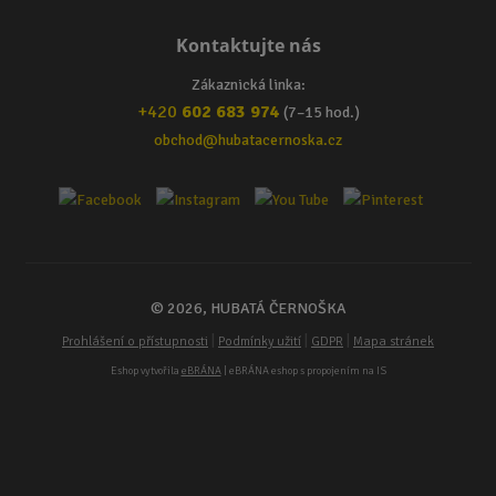
Kontaktujte nás
Zákaznická linka:
+420
602 683 974
(7–15 hod.)
obchod@hubatacernoska.cz
© 2026, HUBATÁ ČERNOŠKA
|
|
|
Prohlášení o přístupnosti
Podmínky užití
GDPR
Mapa stránek
Eshop vytvořila
eBRÁNA
| eBRÁNA eshop s propojením na IS