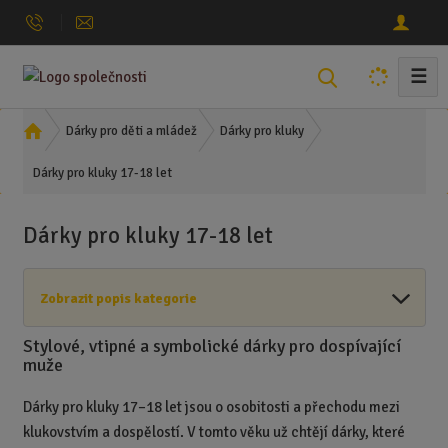
☰
V
y
h
Ú
Dárky pro děti a mládež
Dárky pro kluky
l
v
Dárky pro kluky 17-18 let
o
e
d
d
n
a
Dárky pro kluky 17-18 let
í
t
s
t
Zobrazit popis kategorie
r
a
Stylové, vtipné a symbolické dárky pro dospívající
n
muže
a
Dárky pro kluky 17–18 let jsou o osobitosti a přechodu mezi
klukovstvím a dospělostí. V tomto věku už chtějí dárky, které