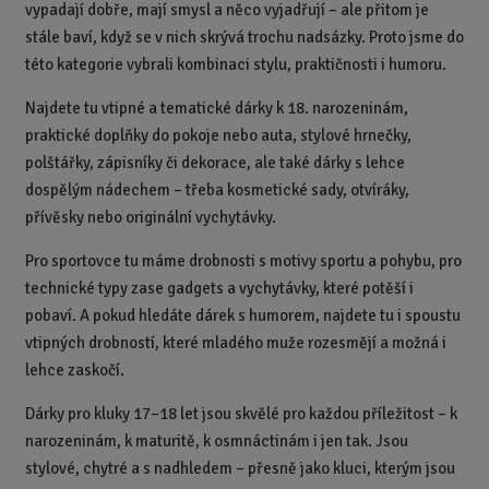
vypadají dobře, mají smysl a něco vyjadřují – ale přitom je
stále baví, když se v nich skrývá trochu nadsázky. Proto jsme do
této kategorie vybrali kombinaci stylu, praktičnosti i humoru.
Najdete tu vtipné a tematické dárky k 18. narozeninám,
praktické doplňky do pokoje nebo auta, stylové hrnečky,
polštářky, zápisníky či dekorace, ale také dárky s lehce
dospělým nádechem – třeba kosmetické sady, otvíráky,
přívěsky nebo originální vychytávky.
Pro sportovce tu máme drobnosti s motivy sportu a pohybu, pro
technické typy zase gadgets a vychytávky, které potěší i
pobaví. A pokud hledáte dárek s humorem, najdete tu i spoustu
vtipných drobností, které mladého muže rozesmějí a možná i
lehce zaskočí.
Dárky pro kluky 17–18 let jsou skvělé pro každou příležitost – k
narozeninám, k maturitě, k osmnáctinám i jen tak. Jsou
stylové, chytré a s nadhledem – přesně jako kluci, kterým jsou