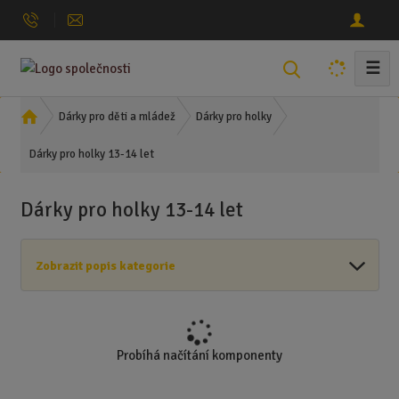
☰
V
y
h
Ú
Dárky pro děti a mládež
Dárky pro holky
l
v
Dárky pro holky 13-14 let
o
e
d
d
n
a
Dárky pro holky 13-14 let
í
t
s
t
Zobrazit popis kategorie
r
a
n
a
Probíhá načítání komponenty