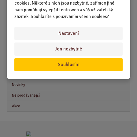
cookies. Některé z nich jsou nezbytné, zatímco jiné
DÁRKY PODLE ZAMĚSTNÁNÍ
nám pomáhají vylepšit tento web a váš uživatelský
zážitek. Souhlasíte s používáním všech cookies?
DÁRKY PRO DĚTI A MLÁDEŽ
DÁRKY PRO MUŽE
Nastavení
DÁRKY PRO ŽENY
Jen nezbytné
Souhlasím
Akční nabídky
Novinky
Nejprodávanější
Akce