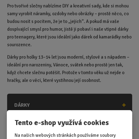
Pro tvořivé slečny nabízíme DIY a kreativní sady, kde si mohou
samy vyrobit náramky, ozdoby nebo obrázky – prostě něco, co
budou nosit s pocitem, že je to „jejich“. A pokud má vaše
dospívající smysl pro humor, jistě ji pobaví i naše vtipné dárky
pro teenagery, které jsou ideální jako dárek od kamarádky nebo
sourozence.
Dárky pro holky 13–14 let jsou moderní, stylové a s nápadem –
ideální pro narozeniny, Vánoce, svátek nebo prostě jen tak,
když chcete slečnu potěšit. Protože v tomto věku už nejde o
hračky, ale o věci, které vystihnou její osobnost.
DÁRKY
DÁRKY K NAROZENINÁM
Tento e-shop využívá cookies
DÁRKY K PŘÍLEŽITOSTEM
Na našich webových stránkách používáme soubory
DÁRKY PODLE ZÁJMŮ