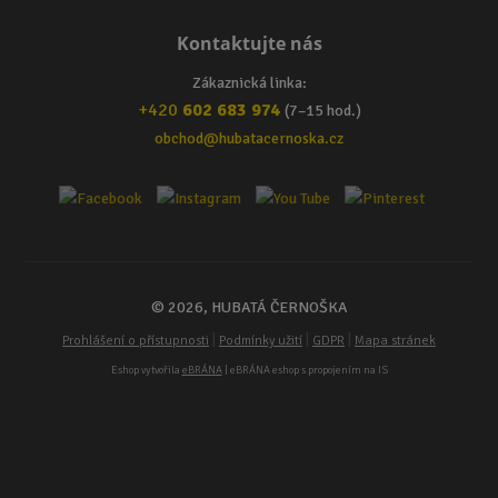
Kontaktujte nás
Zákaznická linka:
+420
602 683 974
(7–15 hod.)
obchod@hubatacernoska.cz
© 2026, HUBATÁ ČERNOŠKA
|
|
|
Prohlášení o přístupnosti
Podmínky užití
GDPR
Mapa stránek
Eshop vytvořila
eBRÁNA
| eBRÁNA eshop s propojením na IS