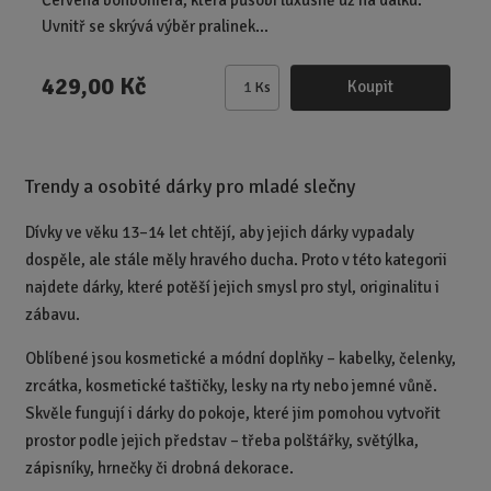
Červená bonboniéra, která působí luxusně už na dálku.
Uvnitř se skrývá výběr pralinek...
429,00 Kč
Koupit
Ks
Z
m
ě
n
Trendy a osobité dárky pro mladé slečny
i
t
Dívky ve věku 13–14 let chtějí, aby jejich dárky vypadaly
p
dospěle, ale stále měly hravého ducha. Proto v této kategorii
o
najdete dárky, které potěší jejich smysl pro styl, originalitu i
č
zábavu.
e
t
Oblíbené jsou kosmetické a módní doplňky – kabelky, čelenky,
zrcátka, kosmetické taštičky, lesky na rty nebo jemné vůně.
Skvěle fungují i dárky do pokoje, které jim pomohou vytvořit
prostor podle jejich představ – třeba polštářky, světýlka,
zápisníky, hrnečky či drobná dekorace.