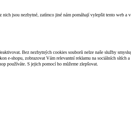
ich jsou nezbytné, zatímco jiné nám pomáhají vylepšit tento web a vá
deaktivovat. Bez nezbytných cookies souborů nelze naše služby smyslu
n e-shopu, zobrazovat Vám relevantní reklamu na sociálních sítích a 
hop používáte. S jejich pomocí ho můžeme zlepšovat.