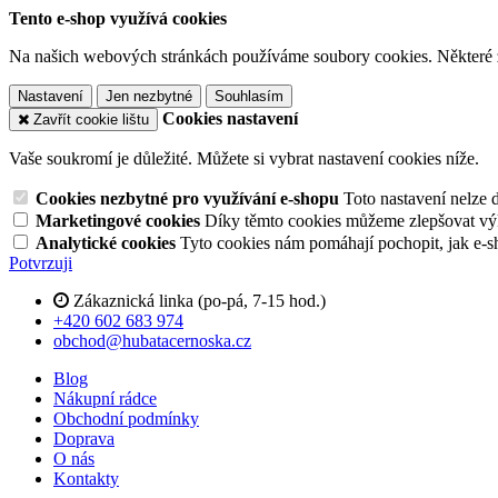
Tento e-shop využívá cookies
Na našich webových stránkách používáme soubory cookies. Některé z n
Nastavení
Jen nezbytné
Souhlasím
Cookies nastavení
Zavřít cookie lištu
Vaše soukromí je důležité. Můžete si vybrat nastavení cookies níže.
Cookies nezbytné pro využívání e-shopu
Toto nastavení nelze 
Marketingové cookies
Díky těmto cookies můžeme zlepšovat výko
Analytické cookies
Tyto cookies nám pomáhají pochopit, jak e-s
Potvrzuji
Zákaznická linka (po-pá, 7-15 hod.)
+420 602 683 974
obchod@hubatacernoska.cz
Blog
Nákupní rádce
Obchodní podmínky
Doprava
O nás
Kontakty