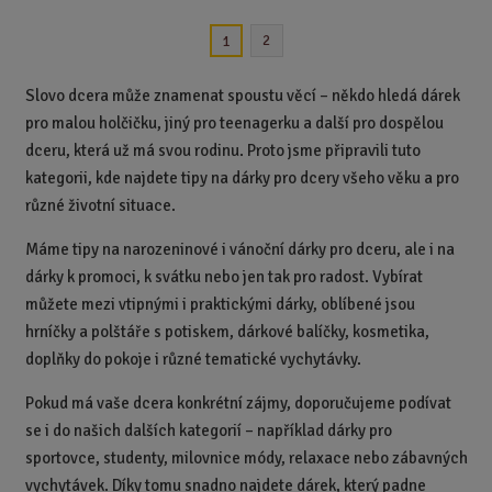
m
t
p
n
m
2
1
o
o
n
ž
o
č
s
ž
e
Slovo dcera může znamenat spoustu věcí – někdo hledá dárek
t
s
t
pro malou holčičku, jiný pro teenagerku a další pro dospělou
v
t
dceru, která už má svou rodinu. Proto jsme připravili tuto
í
v
í
kategorii, kde najdete tipy na dárky pro dcery všeho věku a pro
různé životní situace.
Máme tipy na narozeninové i vánoční dárky pro dceru, ale i na
dárky k promoci, k svátku nebo jen tak pro radost. Vybírat
můžete mezi vtipnými i praktickými dárky, oblíbené jsou
hrníčky a polštáře s potiskem, dárkové balíčky, kosmetika,
doplňky do pokoje i různé tematické vychytávky.
Pokud má vaše dcera konkrétní zájmy, doporučujeme podívat
se i do našich dalších kategorií – například dárky pro
sportovce, studenty, milovnice módy, relaxace nebo zábavných
vychytávek. Díky tomu snadno najdete dárek, který padne