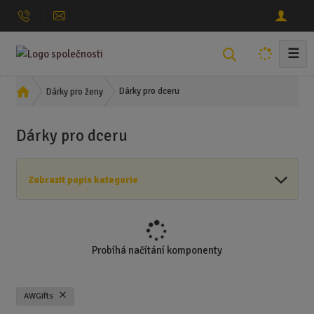
☰
V
y
h
Ú
Dárky pro dceru
Dárky pro ženy
l
v
o
e
Dárky pro dceru
d
d
n
a
í
t
Zobrazit popis kategorie
s
t
r
a
n
Probíhá načítání komponenty
a
AWGifts