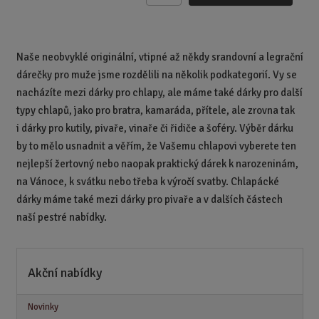
m
ě
n
Naše neobvyklé originální, vtipné až někdy srandovní a legrační
i
dárečky pro muže jsme rozdělili na několik podkategorií. Vy se
t
p
nacházíte mezi dárky pro chlapy, ale máme také dárky pro další
o
typy chlapů, jako pro bratra, kamaráda, přítele, ale zrovna tak
č
i dárky pro kutily, pivaře, vinaře či řidiče a šoféry. Výběr dárku
e
by to mělo usnadnit a věřím, že Vašemu chlapovi vyberete ten
t
nejlepší žertovný nebo naopak praktický dárek k narozeninám,
na Vánoce, k svátku nebo třeba k výročí svatby. Chlapácké
dárky máme také mezi dárky pro pivaře a v dalších částech
naší pestré nabídky.
Akční nabídky
Novinky