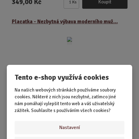
349,00 Kč
Koupit
Ks
Z
m
ě
Placatka - Nezbytná výbava moderního muž...
n
i
t
p
o
č
e
t
Tento e-shop využívá cookies
Na našich webových stránkách používáme soubory
cookies. Některé z nich jsou nezbytné, zatímco jiné
nám pomáhají vylepšit tento web a váš uživatelský
SKLADEM 2 KS
zážitek. Souhlasíte s používáním všech cookies?
Protože telefon, peněženka a klíče nestačí. Tahle placatka
je nezbytná výbava každého...
Nastavení
299,00 Kč
Koupit
Ks