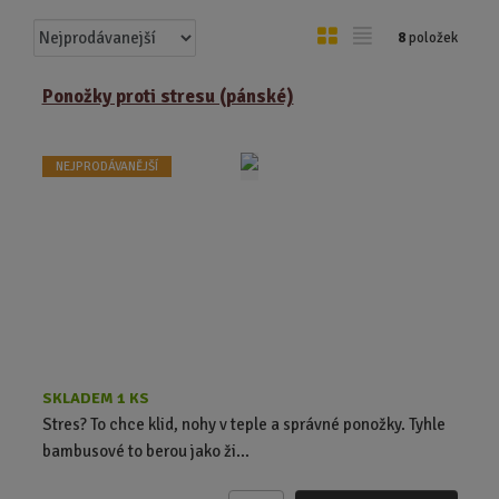
Ř
O
T
8
položek
a
b
a
z
r
b
Ponožky proti stresu (pánské)
e
á
u
n
z
l
í
NEJPRODÁVANĚJŠÍ
k
k
p
o
o
r
o
v
v
d
ý
ý
u
v
v
k
ý
ý
t
p
p
ů
i
i
s
s
SKLADEM 1 KS
Stres? To chce klid, nohy v teple a správné ponožky. Tyhle
bambusové to berou jako ži...