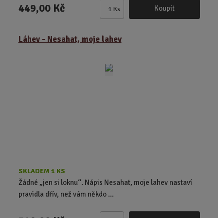
449,00 Kč
Koupit
Ks
Z
m
ě
Láhev - Nesahat, moje lahev
n
i
t
p
o
č
e
t
SKLADEM 1 KS
Žádné „jen si loknu“. Nápis Nesahat, moje lahev nastaví
pravidla dřív, než vám někdo ...