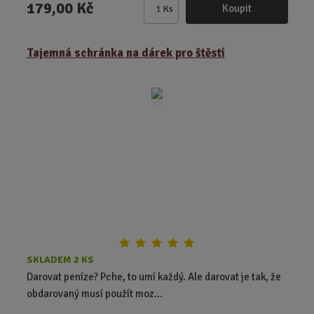
179,00 Kč
Koupit
Ks
Z
m
ě
Tajemná schránka na dárek pro štěstí
n
i
t
p
o
č
e
t
SKLADEM 2 KS
Darovat peníze? Pche, to umí každý. Ale darovat je tak, že
obdarovaný musí použít moz...