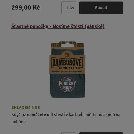
299,00 Kč
Koupit
Ks
Z
m
ě
Šťastné ponožky - Nosíme štěstí (pánské)
n
i
t
p
o
č
e
t
SKLADEM 2 KS
Když už nemůžete mít štěstí v kartách, mějte ho aspoň na
nohách.