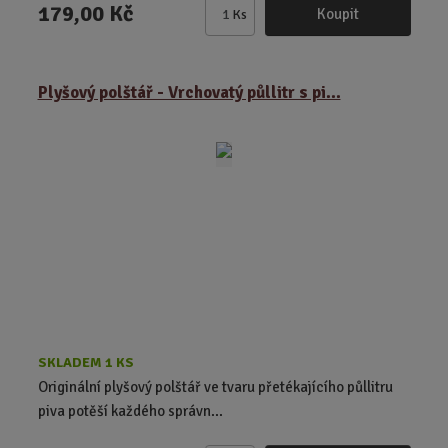
179,00 Kč
Koupit
Ks
Z
m
ě
Plyšový polštář - Vrchovatý půllitr s pi...
n
i
t
p
o
č
e
t
SKLADEM 1 KS
Originální plyšový polštář ve tvaru přetékajícího půllitru
piva potěší každého správn...