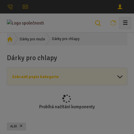
☰
V
y
h
Ú
Dárky pro chlapy
Dárky pro muže
l
v
o
e
Dárky pro chlapy
d
d
n
a
í
t
Zobrazit popis kategorie
s
t
r
a
n
Probíhá načítání komponenty
a
ALBI