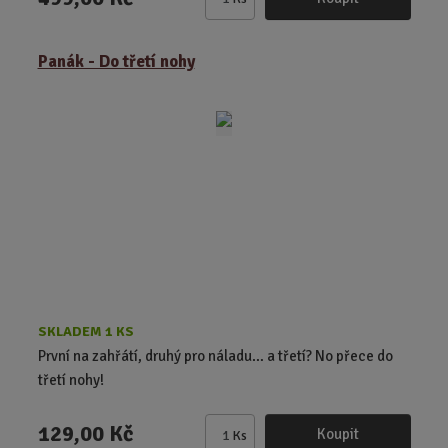
Z
m
ě
Panák - Do třetí nohy
n
i
t
p
o
č
e
t
SKLADEM 1 KS
První na zahřátí, druhý pro náladu… a třetí? No přece do
třetí nohy!
129,00 Kč
Koupit
Ks
Z