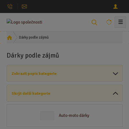
☰
V
y
h
Ú
Dárky podle zájmů
l
v
o
e
Dárky podle zájmů
d
d
n
a
í
t
Zobrazit popis kategorie
s
t
r
Skrýt další kategorie
a
n
a
Auto-moto dárky