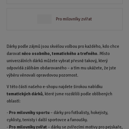
Pro milovníky zvířat
Dárky podle zájmů jsou skvělou volbou pro každého, kdo chce
darovat
něco osobního, tematického a trefného
. Místo
univerzálních dárků můžete vybrat přesně takový, který
odpovídá zálibám obdarovaného – a tím mu ukážete, že jste
výběru věnovali opravdovou pozornost.
V této části našeho e-shopu najdete širokou nabídku
tematických dárků
, které jsme rozdělili podle oblíbených
oblastí:
-
Pro milovníky sportu
– dárky pro fotbalisty, hokejisty,
cyklisty, tenisty i další sportovce a fanoušky.
-
Pro milovníky zvířat
– dárky se zvířecími motivy pro pejskaře,