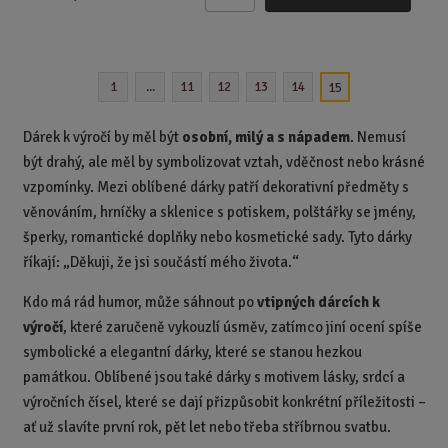
Z
m
ě
n
1
...
11
12
13
14
15
i
t
p
Dárek k výročí by měl být
osobní, milý a s nápadem
. Nemusí
o
být drahý, ale měl by symbolizovat vztah, vděčnost nebo krásné
č
vzpomínky. Mezi oblíbené dárky patří dekorativní předměty s
e
věnováním, hrníčky a sklenice s potiskem, polštářky se jmény,
t
šperky, romantické doplňky nebo kosmetické sady. Tyto dárky
říkají: „Děkuji, že jsi součástí mého života.“
Kdo má rád humor, může sáhnout po
vtipných dárcích k
výročí
, které zaručeně vykouzlí úsměv, zatímco jiní ocení spíše
symbolické a elegantní dárky, které se stanou hezkou
památkou. Oblíbené jsou také dárky s motivem lásky, srdcí a
výročních čísel, které se dají přizpůsobit konkrétní příležitosti –
ať už slavíte první rok, pět let nebo třeba stříbrnou svatbu.