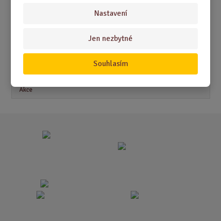
Nastavení
Akční nabídky
Jen nezbytné
Novinky
Souhlasím
Nejprodávanější
Akce