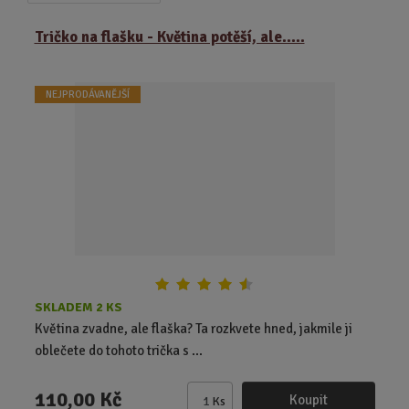
a
b
a
z
r
b
Tričko na flašku - Květina potěší, ale.....
e
á
u
n
z
l
í
NEJPRODÁVANĚJŠÍ
k
k
p
o
o
r
o
v
v
d
ý
ý
u
v
v
k
ý
ý
t
p
p
ů
i
i
s
s
SKLADEM 2 KS
Květina zvadne, ale flaška? Ta rozkvete hned, jakmile ji
oblečete do tohoto trička s ...
110,00 Kč
Koupit
Ks