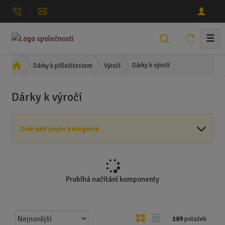
☰
V
y
h
Ú
Dárky k výročí
Dárky k příležitostem
Výročí
l
v
o
e
Dárky k výročí
d
d
n
a
í
t
Zobrazit popis kategorie
s
t
r
a
n
Probíhá načítání komponenty
a
Ř
O
T
169
položek