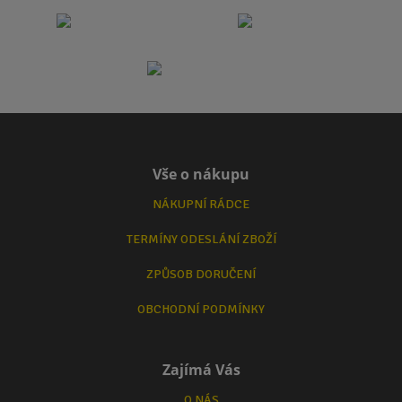
Vše o nákupu
NÁKUPNÍ RÁDCE
TERMÍNY ODESLÁNÍ ZBOŽÍ
ZPŮSOB DORUČENÍ
OBCHODNÍ PODMÍNKY
Zajímá Vás
O NÁS