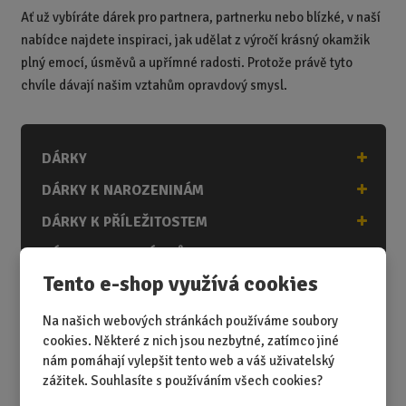
Ať už vybíráte dárek pro partnera, partnerku nebo blízké, v naší
nabídce najdete inspiraci, jak udělat z výročí krásný okamžik
plný emocí, úsměvů a upřímné radosti. Protože právě tyto
chvíle dávají našim vztahům opravdový smysl.
DÁRKY
DÁRKY K NAROZENINÁM
DÁRKY K PŘÍLEŽITOSTEM
DÁRKY PODLE ZÁJMŮ
Tento e-shop využívá cookies
DÁRKY PODLE ZAMĚSTNÁNÍ
DÁRKY PRO DĚTI A MLÁDEŽ
Na našich webových stránkách používáme soubory
cookies. Některé z nich jsou nezbytné, zatímco jiné
DÁRKY PRO MUŽE
nám pomáhají vylepšit tento web a váš uživatelský
DÁRKY PRO ŽENY
zážitek. Souhlasíte s používáním všech cookies?