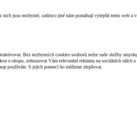
ich jsou nezbytné, zatímco jiné nám pomáhají vylepšit tento web a vá
deaktivovat. Bez nezbytných cookies souborů nelze naše služby smyslu
n e-shopu, zobrazovat Vám relevantní reklamu na sociálních sítích a 
hop používáte. S jejich pomocí ho můžeme zlepšovat.