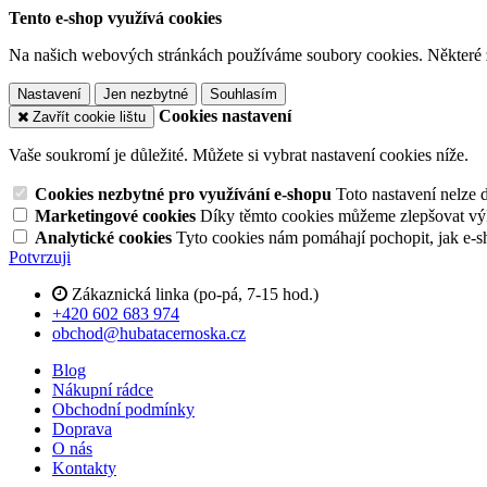
Tento e-shop využívá cookies
Na našich webových stránkách používáme soubory cookies. Některé z n
Nastavení
Jen nezbytné
Souhlasím
Cookies nastavení
Zavřít cookie lištu
Vaše soukromí je důležité. Můžete si vybrat nastavení cookies níže.
Cookies nezbytné pro využívání e-shopu
Toto nastavení nelze 
Marketingové cookies
Díky těmto cookies můžeme zlepšovat výko
Analytické cookies
Tyto cookies nám pomáhají pochopit, jak e-s
Potvrzuji
Zákaznická linka (po-pá, 7-15 hod.)
+420 602 683 974
obchod@hubatacernoska.cz
Blog
Nákupní rádce
Obchodní podmínky
Doprava
O nás
Kontakty