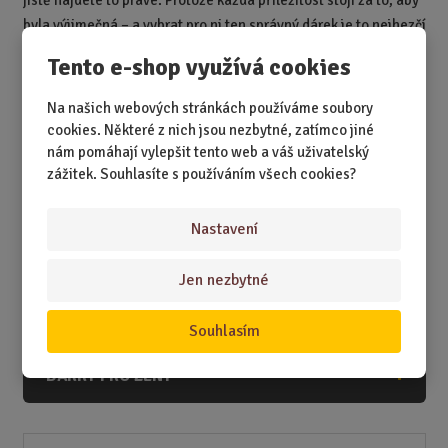
jistě najdete to pravé. Protože každá příležitost stojí za to, aby
byla výjimečná – a vybrat pro ni ten správný dárek je to nejhezčí
gesto, jaké můžete udělat.
Tento e-shop využívá cookies
Na našich webových stránkách používáme soubory
DÁRKY
cookies. Některé z nich jsou nezbytné, zatímco jiné
nám pomáhají vylepšit tento web a váš uživatelský
DÁRKY K NAROZENINÁM
zážitek. Souhlasíte s používáním všech cookies?
DÁRKY K PŘÍLEŽITOSTEM
Nastavení
DÁRKY PODLE ZÁJMŮ
DÁRKY PODLE ZAMĚSTNÁNÍ
Jen nezbytné
DÁRKY PRO DĚTI A MLÁDEŽ
Souhlasím
DÁRKY PRO MUŽE
DÁRKY PRO ŽENY