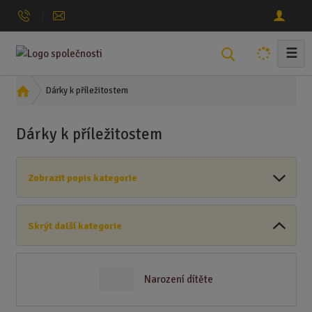
☰
V
y
h
Ú
Dárky k příležitostem
l
v
o
e
Dárky k příležitostem
d
d
n
a
í
t
Zobrazit popis kategorie
s
t
r
Skrýt další kategorie
a
n
a
Narození dítěte