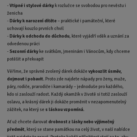
-
Vtipné i stylové dárky
k rozlučce se svobodou pro nevěstu i
ženicha
-
Dárky k narození dítěte
– praktické i památeční, které
uchovají kouzlo prvních chvil
-
Dárky k odchodu do důchodu
, které vyjádří vděk a uznání za
odvedenou práci
-
Sezonní dárky
ke svátkům, jmeninám i Vánocům, kdy chceme
potěšit a překvapit
Věříme, že správně zvolený dárek dokáže
vykouzlit úsměv,
dojmout i pobavit
. Proto zde najdete nápady pro ženy, muže,
páry, rodiče, prarodiče i kamarády – jednoduše pro každého,
kdo si zaslouží radost. Každý okamžik v životě si totiž zaslouží
oslavu, a krásný dárek ji dokáže proměnit v nezapomenutelný
zážitek, na který se
s láskou vzpomíná
.
Ať už chcete darovat
drobnost z lásky nebo výjimečný
předmět
, který se stane památkou na celý život, v naší nabídce