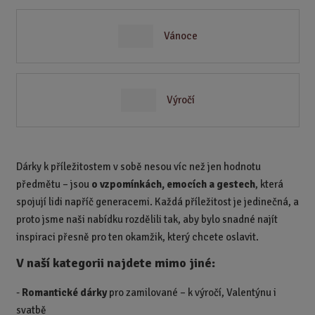
Vánoce
Výročí
Dárky k příležitostem v sobě nesou víc než jen hodnotu
předmětu – jsou
o vzpomínkách, emocích a gestech
, která
spojují lidi napříč generacemi. Každá příležitost je jedinečná, a
proto jsme naši nabídku rozdělili tak, aby bylo snadné najít
inspiraci přesně pro ten okamžik, který chcete oslavit.
V naší kategorii najdete mimo jiné:
-
Romantické dárky
pro zamilované – k výročí, Valentýnu i
svatbě