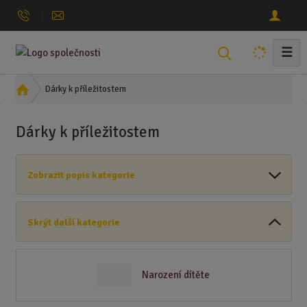
☰
V
y
h
Ú
Dárky k příležitostem
l
v
o
e
Dárky k příležitostem
d
d
n
a
í
t
Zobrazit popis kategorie
s
t
r
Skrýt další kategorie
a
n
a
Narození dítěte