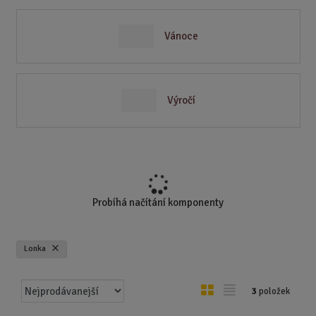
Vánoce
Výročí
Probíhá načítání komponenty
Lonka
Ř
O
T
3
položek
a
b
a