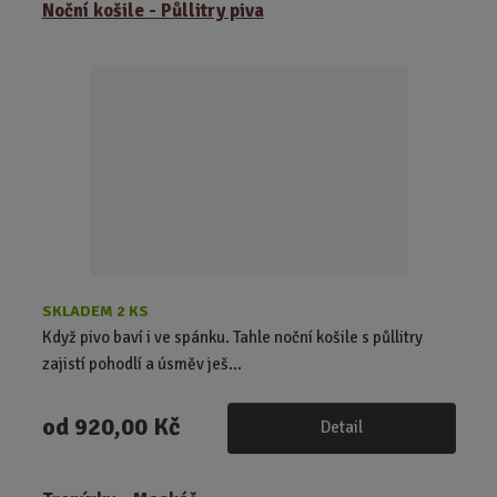
Noční košile - Půllitry piva
SKLADEM 2 KS
Když pivo baví i ve spánku. Tahle noční košile s půllitry
zajistí pohodlí a úsměv ješ...
od
920,00 Kč
Detail