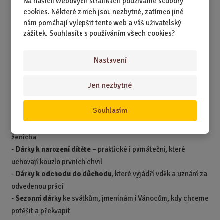
Na našich webových stránkách používáme soubory
cookies. Některé z nich jsou nezbytné, zatímco jiné
Dárky k příležitostem v sobě nesou víc než jen hodnotu
nám pomáhají vylepšit tento web a váš uživatelský
předmětu – jsou
o vzpomínkách, emocích a gestech
, která
zážitek. Souhlasíte s používáním všech cookies?
spojují lidi napříč generacemi. Každá příležitost je jedinečná, a
proto jsme naši nabídku rozdělili tak, aby bylo snadné najít
Nastavení
inspiraci přesně pro ten okamžik, který chcete oslavit.
V naší kategorii najdete mimo jiné:
Jen nezbytné
-
Romantické dárky
pro zamilované – k výročí, Valentýnu i
Souhlasím
svatbě
-
Vtipné i stylové dárky
k rozlučce se svobodou pro nevěstu i
ženicha
-
Dárky k narození dítěte
– praktické i památeční, které
uchovají kouzlo prvních chvil
-
Dárky k odchodu do důchodu
, které vyjádří vděk a uznání za
odvedenou práci
-
Sezonní dárky
ke svátkům, jmeninám i Vánocům, kdy chceme
potěšit a překvapit