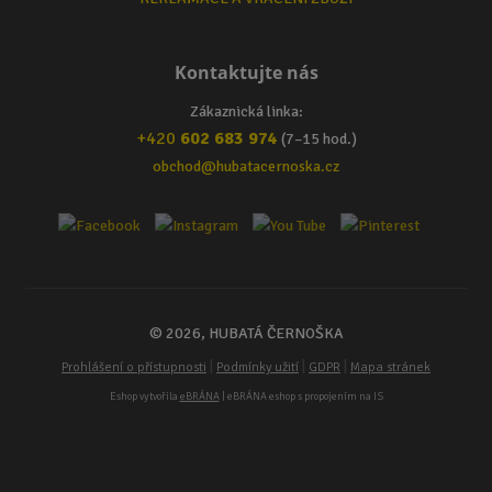
Kontaktujte nás
Zákaznická linka:
+420
602 683 974
(7–15 hod.)
obchod@hubatacernoska.cz
© 2026, HUBATÁ ČERNOŠKA
|
|
|
Prohlášení o přístupnosti
Podmínky užití
GDPR
Mapa stránek
Eshop vytvořila
eBRÁNA
| eBRÁNA eshop s propojením na IS