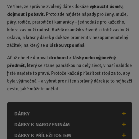
Věříme, že správně zvolený dárek dokáže
vykouzlit úsměv,
dojmout i pobavit
. Proto zde najdete nápady pro ženy, muže,
páry, rodiče, prarodiče i kamarády – jednoduše pro každého,
kdo si zaslouží radost. Každý okamžik v životě si totiž zaslouží
oslavu, a krásný dárek ji dokáže proměnit v nezapomenutelný
zážitek, na který se
s láskou vzpomíná
.
Ať už chcete darovat
drobnost z lásky nebo výjimečný
předmět
, který se stane památkou na celý život, v naší nabídce
jistě najdete to pravé. Protože každá příležitost stojí za to, aby
byla výjimečná – a vybrat pro ni ten správný dárek je to nejhezčí
gesto, jaké můžete udělat.
DÁRKY
DÁRKY K NAROZENINÁM
DÁRKY K PŘÍLEŽITOSTEM