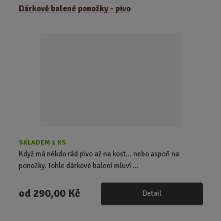
z
r
b
Dárkově balené ponožky - pivo
e
á
u
n
z
l
í
k
k
p
o
o
r
o
v
v
d
ý
ý
u
v
v
k
ý
ý
t
p
p
ů
i
i
s
s
SKLADEM 1 KS
Když má někdo rád pivo až na kost… nebo aspoň na
ponožky. Tohle dárkové balení mluví ...
od
290,00 Kč
Detail