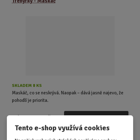
Trenýrky - Maskáč
SKLADEM 8 KS
Maskáč, co se neskrývá. Naopak – dává jasně najevo, že
pohodlí je priorita.
od
359,00 Kč
Detail
Tento e-shop využívá cookies