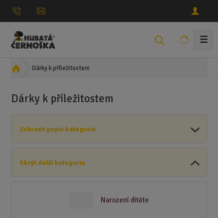
☰
V
y
h
Ú
Dárky k příležitostem
l
v
e
o
Dárky k příležitostem
d
d
n
a
í
t
Zobrazit popis kategorie
s
t
r
Skrýt další kategorie
a
n
a
Narození dítěte