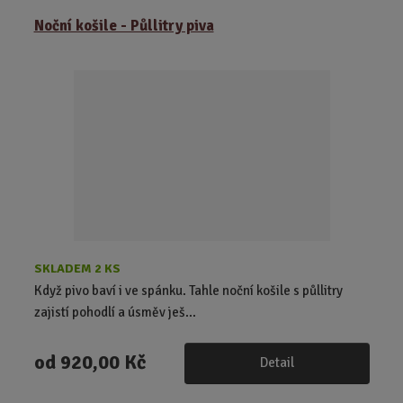
z
r
b
Noční košile - Půllitry piva
e
á
u
n
z
l
í
k
k
p
o
o
r
o
v
v
d
ý
ý
u
v
v
k
ý
ý
t
p
p
ů
i
i
s
s
SKLADEM 2 KS
Když pivo baví i ve spánku. Tahle noční košile s půllitry
zajistí pohodlí a úsměv ješ...
od
920,00 Kč
Detail