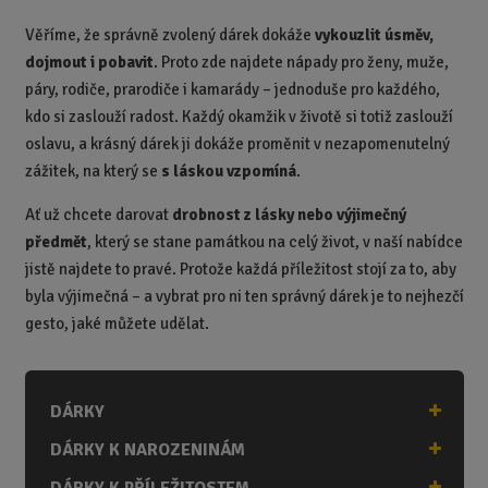
Věříme, že správně zvolený dárek dokáže
vykouzlit úsměv,
dojmout i pobavit
. Proto zde najdete nápady pro ženy, muže,
páry, rodiče, prarodiče i kamarády – jednoduše pro každého,
kdo si zaslouží radost. Každý okamžik v životě si totiž zaslouží
oslavu, a krásný dárek ji dokáže proměnit v nezapomenutelný
zážitek, na který se
s láskou vzpomíná
.
Ať už chcete darovat
drobnost z lásky nebo výjimečný
předmět
, který se stane památkou na celý život, v naší nabídce
jistě najdete to pravé. Protože každá příležitost stojí za to, aby
byla výjimečná – a vybrat pro ni ten správný dárek je to nejhezčí
gesto, jaké můžete udělat.
DÁRKY
DÁRKY K NAROZENINÁM
DÁRKY K PŘÍLEŽITOSTEM