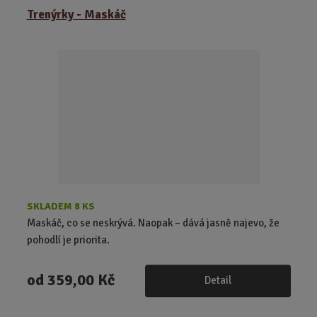
Trenýrky - Maskáč
SKLADEM 8 KS
Maskáč, co se neskrývá. Naopak – dává jasně najevo, že
pohodlí je priorita.
od
359,00 Kč
Detail