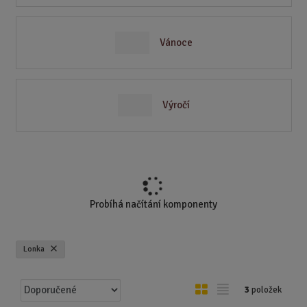
Vánoce
Výročí
Probíhá načítání komponenty
Lonka
Ř
O
T
3
položek
a
b
a