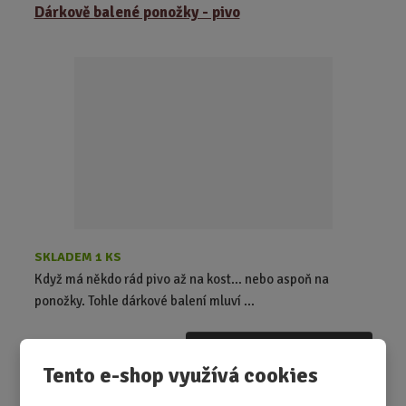
Dárkově balené ponožky - pivo
SKLADEM 1 KS
Když má někdo rád pivo až na kost… nebo aspoň na
ponožky. Tohle dárkové balení mluví ...
od
290,00 Kč
Detail
Tento e-shop využívá cookies