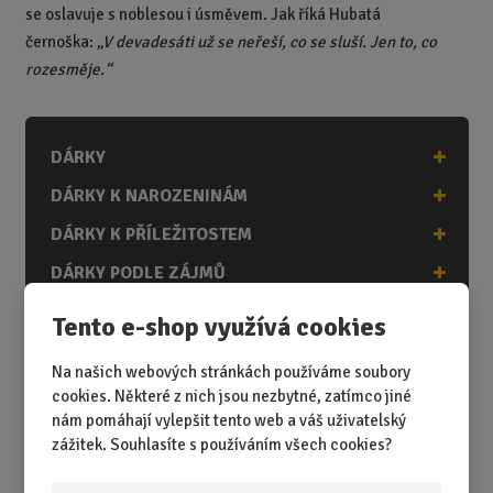
se oslavuje s noblesou i úsměvem.
Jak říká Hubatá
černoška:
„V devadesáti už se neřeší, co se sluší. Jen to, co
rozesměje.“
DÁRKY
DÁRKY K NAROZENINÁM
DÁRKY K PŘÍLEŽITOSTEM
DÁRKY PODLE ZÁJMŮ
DÁRKY PODLE ZAMĚSTNÁNÍ
Tento e-shop využívá cookies
DÁRKY PRO DĚTI A MLÁDEŽ
Na našich webových stránkách používáme soubory
DÁRKY PRO MUŽE
cookies. Některé z nich jsou nezbytné, zatímco jiné
nám pomáhají vylepšit tento web a váš uživatelský
DÁRKY PRO ŽENY
zážitek. Souhlasíte s používáním všech cookies?