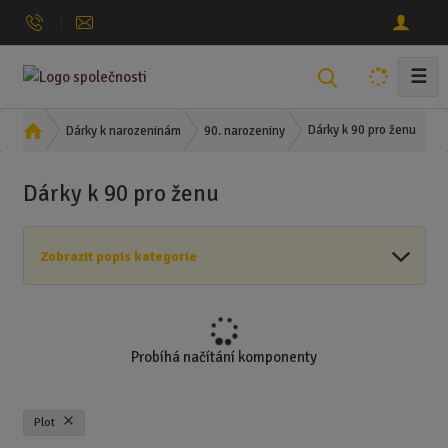
☰
V
y
h
Ú
Dárky k 90 pro ženu
Dárky k narozeninám
90. narozeniny
l
v
o
e
Dárky k 90 pro ženu
d
d
n
a
í
t
Zobrazit popis kategorie
s
t
r
a
n
Probíhá načítání komponenty
a
Plot