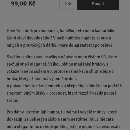
99,00 Kč
Koupit
Ks
Z
m
ě
n
Hledáte dárek pro maminku, babičku, tetu nebo kamarádku,
i
která slaví devadesátku? V naší nabídce najdete spoustu
t
p
milých a praktických dárků, které dělají radost i po oslavě.
o
Skvělou volbou jsou osušky s nápisem nebo číslem 90, které
č
spojují vtip i eleganci. Velkou oblibu mají také hrníčky s
e
t
vzkazem nebo číslem 90, protože ranní káva chutná lépe z
hrnku, který připomíná výjimečný den.
A pokud chcete něco jemného a hřejivého, sáhněte po polštáři
s textem plným lásky – drobnost, která rozzáří každý pokoj i
srdce.
Pro dámy, které milují humor, tu máme i veselé motivy, které
dokazují, že věk je jen číslo a šarm nestárne. Ať už hledáte
něco elegantního nebo vtipného, jisté je jedno – v devadesáti