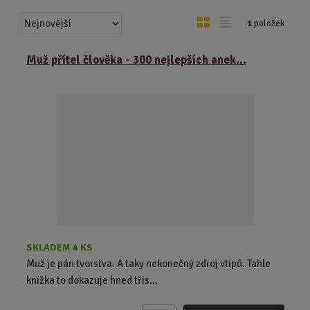
Ř
O
T
1
položek
a
b
a
z
r
b
Muž přítel člověka - 300 nejlepších anek...
e
á
u
n
z
l
í
k
k
p
o
o
r
o
v
v
d
ý
ý
u
v
v
k
ý
ý
t
p
p
ů
i
i
s
s
SKLADEM 4 KS
Muž je pán tvorstva. A taky nekonečný zdroj vtipů. Tahle
knížka to dokazuje hned třis...