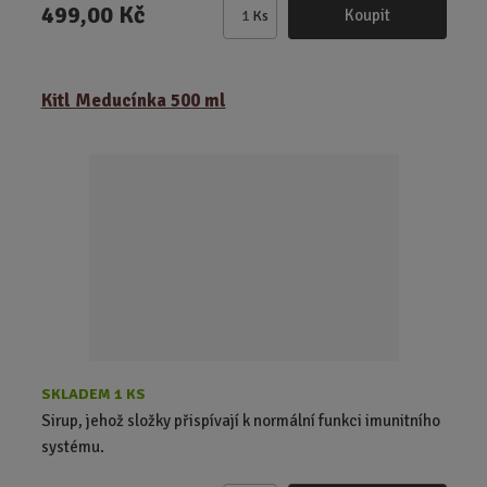
499,00 Kč
Koupit
Ks
Z
m
ě
Kitl Meducínka 500 ml
n
i
t
p
o
č
e
t
SKLADEM 1 KS
Sirup, jehož složky přispívají k normální funkci imunitního
systému.