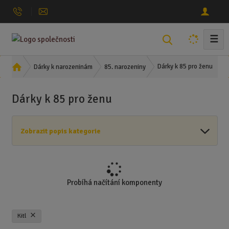
☰
V
y
h
Ú
Dárky k 85 pro ženu
Dárky k narozeninám
85. narozeniny
l
v
o
e
Dárky k 85 pro ženu
d
d
n
a
í
t
Zobrazit popis kategorie
s
t
r
a
n
Probíhá načítání komponenty
a
Kitl