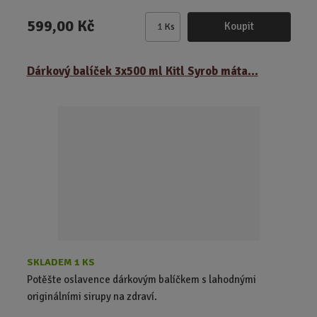
599,00 Kč
Koupit
Ks
Z
m
ě
Dárkový balíček 3x500 ml Kitl Syrob máta...
n
i
t
p
o
č
e
t
SKLADEM 1 KS
Potěšte oslavence dárkovým balíčkem s lahodnými
originálními sirupy na zdraví.