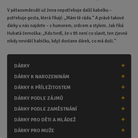
V pětaosmdesáti už žena nepotřebuje další kabelku –
potřebuje gesta, která říkají: „Mám tě ráda.“ A právě takové
dárky u nás najdete – s humorem, srdcem a stylem.
Jak říká
Hubatá černoška:
„Kdo tvrdí, že v 85 není co slavit, ten zjevně
nikdy neviděl babičku, když dostane dárek, co má duši.“
DÁRKY
DÁRKY K NAROZENINÁM
DÁRKY K PŘÍLEŽITOSTEM
DÁRKY PODLE ZÁJMŮ
DÁRKY PODLE ZAMĚSTNÁNÍ
DÁRKY PRO DĚTI A MLÁDEŽ
DÁRKY PRO MUŽE