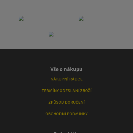
Vše o nákupu
NÁKUPNÍ RÁDCE
TERMÍNY ODESLÁNÍ ZBOŽÍ
ZPŮSOB DORUČENÍ
OBCHODNÍ PODMÍNKY