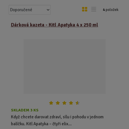
Ř
O
T
4
položek
a
b
a
z
r
b
Dárková kazeta - Kitl Apatyka 4 x 250 ml
e
á
u
n
z
l
í
k
k
p
o
o
r
o
v
v
d
ý
ý
u
v
v
k
ý
ý
t
p
p
ů
i
i
s
s
SKLADEM 3 KS
Když chcete darovat zdraví, sílu i pohodu v jednom
balíčku. Kitl Apatyka – čtyři elix...