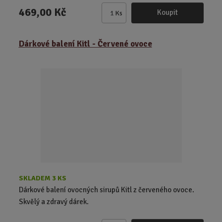
469,00 Kč
Koupit
Ks
Z
m
ě
Dárkové balení Kitl - Červené ovoce
n
i
t
p
o
č
e
t
SKLADEM 3 KS
Dárkové balení ovocných sirupů Kitl z červeného ovoce.
Skvělý a zdravý dárek.