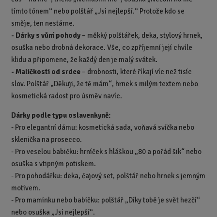
tímto tónem“ nebo polštář „Jsi nejlepší.“ Protože kdo se
směje, ten nestárne.
-
Dárky s vůní pohody
– měkký polštářek, deka, stylový hrnek,
osuška nebo drobná dekorace. Vše, co zpříjemní její chvíle
klidu a připomene, že každý den je malý svátek.
-
Maličkosti od srdce
– drobnosti, které říkají víc než tisíc
slov. Polštář „Děkuji, že tě mám“, hrnek s milým textem nebo
kosmetická radost pro úsměv navíc.
Dárky podle typu oslavenkyně:
- Pro elegantní dámu: kosmetická sada, voňavá svíčka nebo
sklenička na prosecco.
- Pro veselou babičku: hrníček s hláškou „80 a pořád šik“ nebo
osuška s vtipným potiskem.
- Pro pohodářku: deka, čajový set, polštář nebo hrnek s jemným
motivem.
- Pro maminku nebo babičku: polštář „Díky tobě je svět hezčí“
nebo osuška „Jsi nejlepší“.