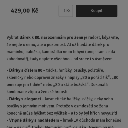
429,00 Kč
Koupit
Ks
Z
m
ě
n
Vybrat
dárek k 80. narozeninám pro ženu
je radost, když víte,
i
že nejde o cenu, ale o pozornost. Ať už hledáte dárek pro
t
p
maminku, babičku, kamarádku nebo tchyni (ano, i tam se dá
o
zabodovat!), tady najdete všechno – od srdce i s úsměvem.
č
- Dárky s číslem 80
– trička, hrníčky, osušky, polštáře,
e
t
skleničky nebo dopravní značky s nápisy „80 a pořád šik“, „80
omezuje jen řidiče“ nebo „80 a stále božská“. Dokonalá
kombinace vtipu a ženské hrdosti.
-
Dárky s elegancí
– kosmetické balíčky, svíčky, deky nebo
osušky s jemným motivem. Protože v osmdesáti se žena
konečně může hýčkat bez výčitek – a to by byl hřích nevyužít!
-
Vtipné dárky s nadhledem
– hrnek „V důchodu mám konečně
čas – na nic“, tričko „Nemusím nic“, osuška „Nečum na mě