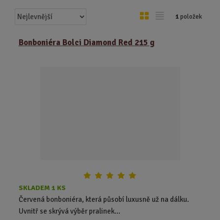
Ř
O
T
1
položek
a
b
a
z
r
b
Bonboniéra Bolci Diamond Red 215 g
e
á
u
n
z
l
í
k
k
p
o
o
r
o
v
v
d
ý
ý
u
v
v
k
ý
ý
t
p
p
ů
i
i
s
s
SKLADEM 1 KS
Červená bonboniéra, která působí luxusně už na dálku.
Uvnitř se skrývá výběr pralinek...