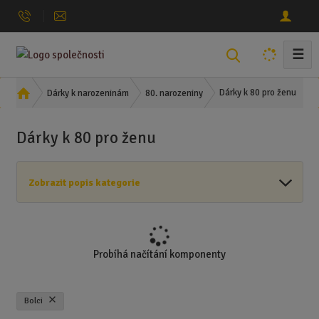
☰
V
y
h
Ú
Dárky k 80 pro ženu
Dárky k narozeninám
80. narozeniny
l
v
o
e
Dárky k 80 pro ženu
d
d
n
a
í
t
Zobrazit popis kategorie
s
t
r
a
n
Probíhá načítání komponenty
a
Bolci