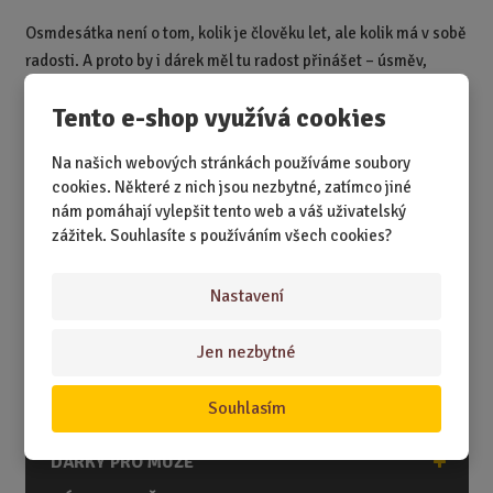
Osmdesátka není o tom, kolik je člověku let, ale kolik má v sobě
radosti. A proto by i dárek měl tu radost přinášet – úsměv,
teplo, pohodu a vědomí, že ji máte rádi.
Jak říká Hubatá
Tento e-shop využívá cookies
černoška:
„V osmdesáti už se neřeší vrásky, ale to, kdo dolije
prosecco.“
Na našich webových stránkách používáme soubory
cookies. Některé z nich jsou nezbytné, zatímco jiné
nám pomáhají vylepšit tento web a váš uživatelský
DÁRKY
zážitek. Souhlasíte s používáním všech cookies?
DÁRKY K NAROZENINÁM
Nastavení
DÁRKY K PŘÍLEŽITOSTEM
DÁRKY PODLE ZÁJMŮ
Jen nezbytné
DÁRKY PODLE ZAMĚSTNÁNÍ
Souhlasím
DÁRKY PRO DĚTI A MLÁDEŽ
DÁRKY PRO MUŽE