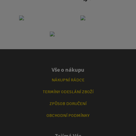
Vše o nákupu
NÁKUPNÍ RÁDCE
TERMÍNY ODESLÁNÍ ZBOŽÍ
ZPŮSOB DORUČENÍ
OBCHODNÍ PODMÍNKY
Zajímá Vás