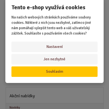
Tento e-shop využívá cookies
DÁRKY
Na našich webových stránkách používáme soubory
DÁRKY K NAROZENINÁM
cookies. Některé z nich jsou nezbytné, zatímco jiné
nám pomáhají vylepšit tento web a váš uživatelský
DÁRKY K PŘÍLEŽITOSTEM
zážitek. Souhlasíte s používáním všech cookies?
DÁRKY PODLE ZÁJMŮ
Nastavení
DÁRKY PODLE ZAMĚSTNÁNÍ
DÁRKY PRO DĚTI A MLÁDEŽ
Jen nezbytné
DÁRKY PRO MUŽE
Souhlasím
DÁRKY PRO ŽENY
Akční nabídky
Novinky