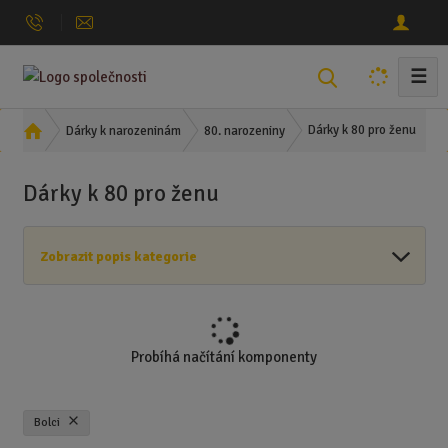
☰
V
y
h
Ú
Dárky k 80 pro ženu
Dárky k narozeninám
80. narozeniny
l
v
o
e
Dárky k 80 pro ženu
d
d
n
a
í
t
Zobrazit popis kategorie
s
t
r
a
n
Probíhá načítání komponenty
a
Bolci