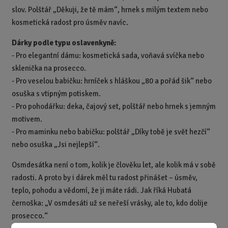
slov. Polštář „Děkuji, že tě mám“, hrnek s milým textem nebo
kosmetická radost pro úsměv navíc.
Dárky podle typu oslavenkyně:
- Pro elegantní dámu: kosmetická sada, voňavá svíčka nebo
sklenička na prosecco.
- Pro veselou babičku: hrníček s hláškou „80 a pořád šik“ nebo
osuška s vtipným potiskem.
- Pro pohodářku: deka, čajový set, polštář nebo hrnek s jemným
motivem.
- Pro maminku nebo babičku: polštář „Díky tobě je svět hezčí“
nebo osuška „Jsi nejlepší“.
Osmdesátka není o tom, kolik je člověku let, ale kolik má v sobě
radosti. A proto by i dárek měl tu radost přinášet – úsměv,
teplo, pohodu a vědomí, že ji máte rádi.
Jak říká Hubatá
černoška:
„V osmdesáti už se neřeší vrásky, ale to, kdo dolije
prosecco.“