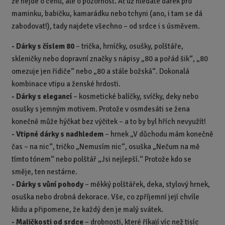
že nejde o cenu, ale o pozornost. Ať už hledáte dárek pro
ž
o
č
s
ž
maminku, babičku, kamarádku nebo tchyni (ano, i tam se dá
e
t
s
t
zabodovat!), tady najdete všechno – od srdce i s úsměvem.
v
t
í
v
- Dárky s číslem 80
– trička, hrníčky, osušky, polštáře,
í
skleničky nebo dopravní značky s nápisy „80 a pořád šik“, „80
omezuje jen řidiče“ nebo „80 a stále božská“. Dokonalá
kombinace vtipu a ženské hrdosti.
-
Dárky s elegancí
– kosmetické balíčky, svíčky, deky nebo
osušky s jemným motivem. Protože v osmdesáti se žena
konečně může hýčkat bez výčitek – a to by byl hřích nevyužít!
-
Vtipné dárky s nadhledem
– hrnek „V důchodu mám konečně
čas – na nic“, tričko „Nemusím nic“, osuška „Nečum na mě
tímto tónem“ nebo polštář „Jsi nejlepší.“ Protože kdo se
směje, ten nestárne.
-
Dárky s vůní pohody
– měkký polštářek, deka, stylový hrnek,
osuška nebo drobná dekorace. Vše, co zpříjemní její chvíle
klidu a připomene, že každý den je malý svátek.
-
Maličkosti od srdce
– drobnosti, které říkají víc než tisíc