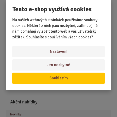
Tento e-shop využívá cookies
DÁRKY
Na našich webových stránkách používáme soubory
DÁRKY K NAROZENINÁM
cookies. Některé z nich jsou nezbytné, zatímco jiné
nám pomáhají vylepšit tento web a váš uživatelský
DÁRKY K PŘÍLEŽITOSTEM
zážitek. Souhlasíte s používáním všech cookies?
DÁRKY PODLE ZÁJMŮ
DÁRKY PODLE ZAMĚSTNÁNÍ
Nastavení
DÁRKY PRO DĚTI A MLÁDEŽ
Jen nezbytné
DÁRKY PRO MUŽE
DÁRKY PRO ŽENY
Souhlasím
Akční nabídky
Novinky