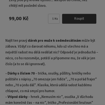
Ženy jsou prý křehké bytosti… alespoň do chvíle, než
chtějí mít poslední slovo.
99,00 Kč
Koupit
Ks
Z
m
ě
n
Najít ten pravý
dárek pro muže k sedmdesátinám
může být
i
zábava. Vždyť co darovat někomu, kdo už všechno má a
t
p
největší radost mu dělá nedělat nic? Odpověď je jednoduchá –
o
něco, co ho rozesměje, potěší a připomene mu, že věk je jen
č
číslo (a to se dá ignorovat).
e
t
- Dárky s číslem 70
– trička, osušky, půllitry, hrníčky nebo
polštáře s nápisy „70 omezuje jen řidiče“, „70 a pořád frajer“
nebo „70 a jedu dál“. Klasika, která udělá radost každému
chlapovi, co má smysl pro humor.
- Vtipné dárky
– hrnek „Nemusím nic“, osuška „V důchodu
mám konečně čas – na nic“, tričko „Profesionální bručoun“