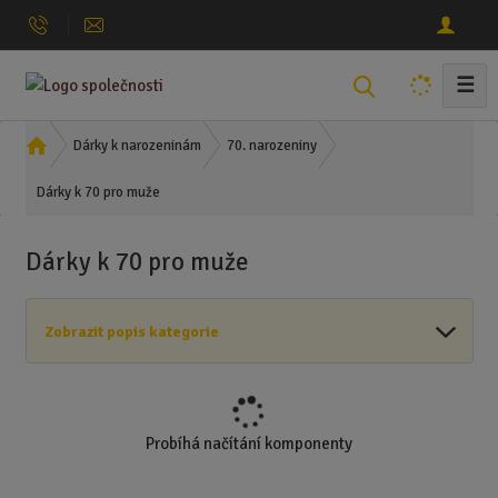
☰
V
y
h
Ú
Dárky k narozeninám
70. narozeniny
l
v
Dárky k 70 pro muže
o
e
d
d
n
a
Dárky k 70 pro muže
í
t
s
t
Zobrazit popis kategorie
r
a
n
a
Probíhá načítání komponenty