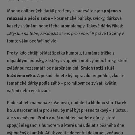
Mnoho oblíbených dárků pro ženy k padesátce je
spojeno s
relaxací a péčí o sebe
– kosmetické balíčky, svíčky, dárkové
kazety s vůněmi nebo třeba aromalampy. Takové dárky říkají:
„Myslím na tebe, zasloužíš si čas pro sebe.“
A právě to ženy v
tomto věku oceňují nejvíc.
Pro ty, kdo chtějí přidat špetku humoru, tu máme trička s
nápaditými potisky, zástěry s vtipnými motivy nebo hrnky, které
zvládnou rozesmát i po náročném dni.
Smích totiž sluší
každému věku.
A pokud chcete být opravdu originální, zkuste
tematické dárky podle zálib – pro milovnice zvířat, květin,
vaření nebo cestování.
Padesát let znamená zkušenosti, nadhled a klidnou sílu. Dárek
k 50. narozeninám pro ženu by měl být přesně takový – s úctou,
ale s úsměvem. Proto v naší nabídce najdete dárky, které
spojují eleganci s humorem a které umí udělat z běžného dne
výjimečný okamžik. Ať už zvolíte decentní dekoraci, voňavou