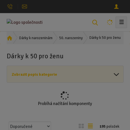
☰
V
y
h
Ú
Dárky k 50 pro ženu
Dárky k narozeninám
50. narozeniny
l
v
o
e
Dárky k 50 pro ženu
d
d
n
a
í
t
Zobrazit popis kategorie
s
t
r
a
n
Probíhá načítání komponenty
a
Ř
O
T
195
položek