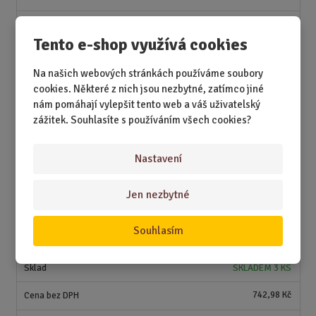
s
ž
e
t
s
t
SKLADEM 1 KS
v
t
Tento e-shop využívá cookies
í
v
478,51 Kč
í
Na našich webových stránkách používáme soubory
579,00 Kč
cookies. Některé z nich jsou nezbytné, zatímco jiné
nám pomáhají vylepšit tento web a váš uživatelský
S
N
Z
Ks
zážitek. Souhlasíte s používáním všech cookies?
n
a
m
í
v
ě
Koupit
ž
ý
n
Nastavení
i
š
i
t
i
t
m
t
Jen nezbytné
400009287
p
n
m
o
o
n
Luxusní sada grilovacích nožů s
Souhlasím
ž
o
č
prkýnkem
s
ž
e
t
s
t
SKLADEM 3 KS
v
t
í
v
742,98 Kč
í