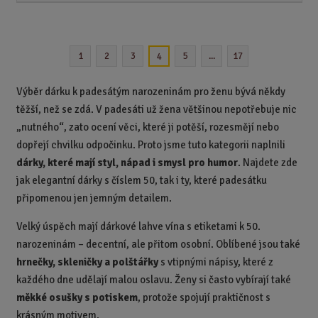
i
š
i
t
i
t
m
t
p
n
m
1
2
3
5
...
17
4
o
o
n
ž
o
č
s
ž
e
Výběr dárku k padesátým narozeninám pro ženu bývá někdy
t
s
t
těžší, než se zdá. V padesáti už žena většinou nepotřebuje nic
v
t
„nutného“, zato ocení věci, které ji potěší, rozesmějí nebo
í
v
í
dopřejí chvilku odpočinku. Proto jsme tuto kategorii naplnili
dárky, které mají styl, nápad i smysl pro humor
. Najdete zde
jak elegantní dárky s číslem 50, tak i ty, které padesátku
připomenou jen jemným detailem.
Velký úspěch mají dárkové lahve vína s etiketami k 50.
narozeninám – decentní, ale přitom osobní. Oblíbené jsou také
hrnečky, skleničky a polštářky
s vtipnými nápisy, které z
každého dne udělají malou oslavu. Ženy si často vybírají také
měkké osušky s potiskem
, protože spojují praktičnost s
krásným motivem.