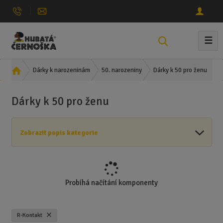
☰
V
y
h
Ú
Dárky k 50 pro ženu
Dárky k narozeninám
50. narozeniny
l
v
e
o
Dárky k 50 pro ženu
d
d
n
a
í
t
Zobrazit popis kategorie
s
t
r
a
n
Probíhá načítání komponenty
a
R-Kontakt