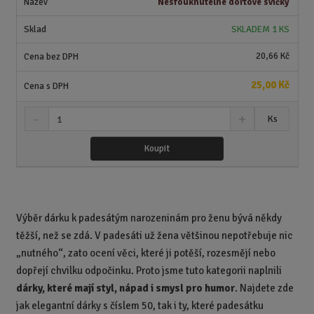
Nesfouknutelné dortové svíčky
ž
o
č
s
ž
e
SKLADEM 1 KS
t
s
t
v
t
20,66 Kč
í
v
í
25,00 Kč
S
N
Z
Ks
n
a
m
í
v
ě
Koupit
ž
ý
n
i
š
i
t
i
t
m
t
p
n
m
Výběr dárku k padesátým narozeninám pro ženu bývá někdy
o
o
n
těžší, než se zdá. V padesáti už žena většinou nepotřebuje nic
ž
o
č
s
ž
„nutného“, zato ocení věci, které ji potěší, rozesmějí nebo
e
t
s
t
dopřejí chvilku odpočinku. Proto jsme tuto kategorii naplnili
v
t
dárky, které mají styl, nápad i smysl pro humor
. Najdete zde
í
v
jak elegantní dárky s číslem 50, tak i ty, které padesátku
í