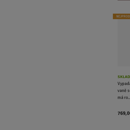
NEJPROD
SKLAD
Vypadá
vaně s
má ro..
769,0