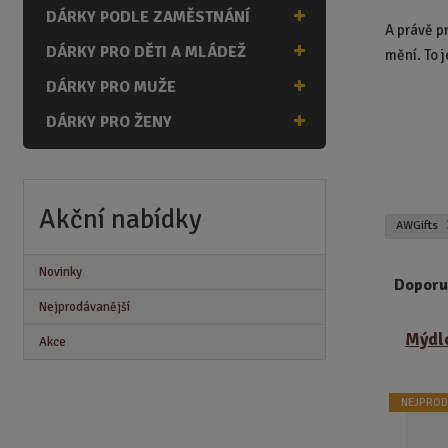
n
DÁRKY PODLE ZAMĚSTNÁNÍ
a
A právě p
DÁRKY PRO DĚTI A MLÁDEŽ
mění. To 
DÁRKY PRO MUŽE
DÁRKY PRO ŽENY
Akční nabídky
AWGifts
Novinky
Doporu
Nejprodávanější
Ř
Mýdlo
Akce
a
z
e
NEJPROD
n
í