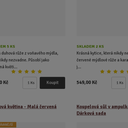
EM 5 KS
SKLADEM 2 KS
 duhová růže z voňavého mýdla,
Krásná kytice, která nikdy n
nikdy nezvadne. Působí jako
červené mýdlové růže a kara
ná květi...
j...
0 Kč
549,00 Kč
Koupit
Ks
Ks
Z
Z
m
m
ě
ě
n
n
vá květina - Malá červená
Koupelová sůl v ampulk
i
i
Dárková sada
t
t
p
p
ÁVANĚJŠÍ