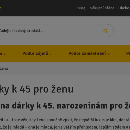
Blog
Nákupní rádce
Obcho
z
Z
Vyhledat
a
d
e
j
m
Podle zájmů
Podle zaměstnání
P
t
e
 ženu
h
l
e
ky k 45 pro ženu
d
a
 na dárky k 45. narozeninám pro 
n
ý
p
ítka – to je věk, kdy žena konečně zjistí, že největší luxus je klid, dobr
r
, že je mladá – ona je mladá, jen s větším přehledem, lepším stylem a 
o