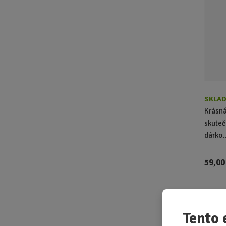
SKLAD
Krásná
skuteč
dárko..
59,00
Červe
Tento 