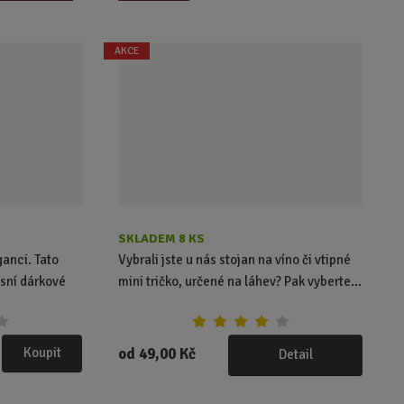
i
t
p
AKCE
o
č
e
t
SKLADEM 8 KS
ganci. Tato
Vybrali jste u nás stojan na víno či vtipné
sní dárkové
mini tričko, určené na láhev? Pak vyberte...
Koupit
od
49,00 Kč
Detail