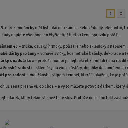
n
n
i
i
2
1
t
t
p
p
45. narozeninám by měl být jako ona sama – sebevědomý, elegantní, tr
o
o
– tady najdete všechno, co čtyřicetipětiletou ženu opravdu potěší.
č
č
e
e
 číslem 45
– trička, osušky, hrníčky, polštáře nebo skleničky s nápisem 
t
t
ické dárky pro ženy
– voňavé svíčky, kosmetické balíčky, dekorace a te
dárky s nadsázkou
– protože humor je nejlepší elixír mládí (a na rozdíl
 a ženské radosti
– skleničky na víno, zástěry, doplňky do domácnosti 
ti pro radost
– maličkosti s vtipem i emocí, které jí ukážou, že je po
ech už žena přesně ví, co chce – a vy to můžete potvrdit dárkem, který 
řejte dárek, který řekne víc než tisíc slov. Protože ona si ho fakt zaslou