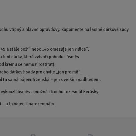
ochu vtipný a hlavně opravdový. Zapomeňte na laciné dárkové sady
„45 a stále boží“ nebo „45 omezuje jen řidiče“.
xtilní dárky, které vytvoří pohodu i úsměv.
 od krému se nemusí roztírat).
nebo dárkové sady pro chvíle „jen pro mě“.
řád ta samá báječná ženská – jen s větším nadhledem.
jí vykouzlí úsměv a možná i trochu rozesmáté vrásky.
ží – a to nejen k narozeninám.