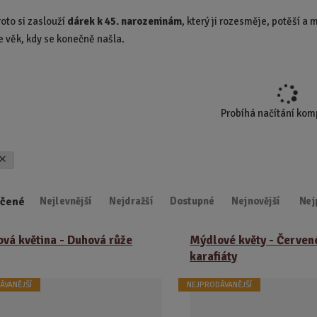
d
roto si zaslouží
dárek k 45. narozeninám
, který ji rozesměje, potěší a
u
je věk, kdy se konečně našla.
k
t
.
.
.
Probíhá načítání ko
čené
Nejlevnější
Nejdražší
Dostupné
Nejnovější
Nej
vá květina - Duhová růže
Mýdlové květy - Červen
karafiáty
ÁVANĚJŠÍ
NEJPRODÁVANĚJŠÍ