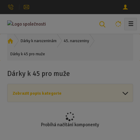
☰
V
y
h
Ú
Dárky k narozeninám
45. narozeniny
l
v
Dárky k 45 pro muže
o
e
d
d
n
a
Dárky k 45 pro muže
í
t
s
t
Zobrazit popis kategorie
r
a
n
a
Probíhá načítání komponenty