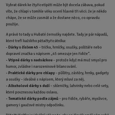
p
n
m
Vybrat dárek ke čtyřicetipěti může být docela zábava, pokud
o
o
n
víte, že chlapi v tomhle věku ocení hlavně tři věci: že je někdo
ž
o
č
s
ž
chápe, že se může zasmát a že dostane něco, co opravdu
e
t
s
t
použije.
v
t
í
v
A právě to tady u Hubaté černošky najdete.
Tady je pár nápadů,
í
které trefí každého pětačtyřicátníka:
-
Dárky s číslem 45
– trička, hrníčky, osušky, polštáře nebo
dopravní značka s nápisem „45 omezuje jen řidiče“.
-
Vtipné dárky s nadsázkou
– protože když má muž smysl pro
humor, zvládne i narozeninové bilancování.
-
Praktické dárky pro chlapy
– půllitry, zástěry, hrnky, gadgety
a osušky – ideálně s nápisem, který mluví za něj.
-
Alkoholové dárky s duší
– skleničky, lahvinky nebo celé sety,
které povznesou každou oslavu.
-
Tematické dárky podle zájmů
– pro řidiče, rybáře, myslivce,
gamery i gaučové mistry odpočinku.