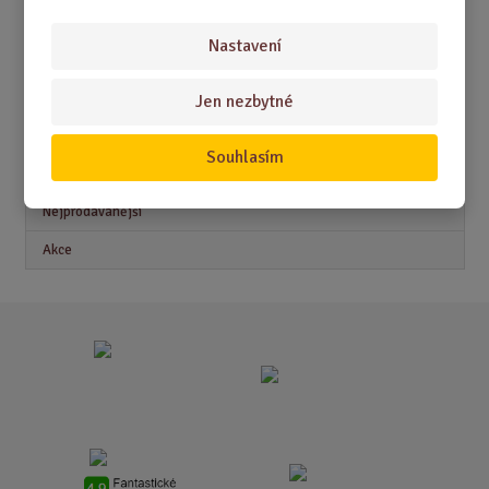
DÁRKY PRO ŽENY
Nastavení
Jen nezbytné
Akční nabídky
Souhlasím
Novinky
Nejprodávanější
Akce