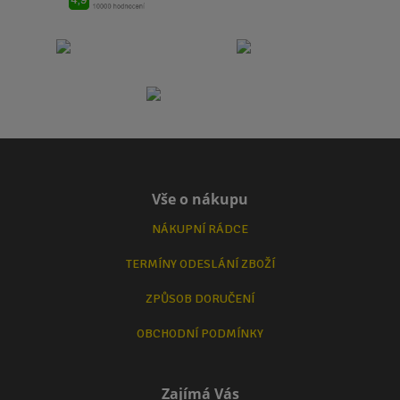
Vše o nákupu
NÁKUPNÍ RÁDCE
TERMÍNY ODESLÁNÍ ZBOŽÍ
ZPŮSOB DORUČENÍ
OBCHODNÍ PODMÍNKY
Zajímá Vás