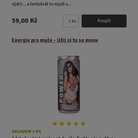
výdrž… a tentokrát to myslí v...
59,00 Kč
Koupit
Ks
Z
m
ě
Energie pro muže - Užij si to se mnou
n
i
t
p
o
č
e
t
SKLADEM 1 KS