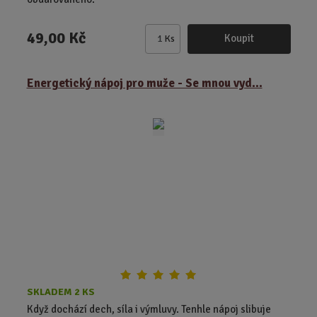
49,00 Kč
Koupit
Ks
Z
m
ě
Energetický nápoj pro muže - Se mnou vyd...
n
i
t
p
o
č
e
t
SKLADEM 2 KS
Když dochází dech, síla i výmluvy. Tenhle nápoj slibuje