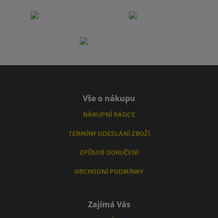
Vše o nákupu
NÁKUPNÍ RÁDCE
TERMÍNY ODESLÁNÍ ZBOŽÍ
ZPŮSOB DORUČENÍ
OBCHODNÍ PODMÍNKY
Zajímá Vás