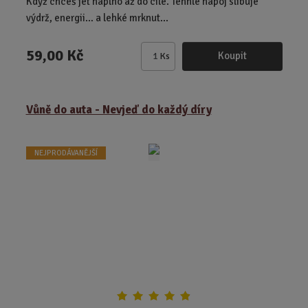
Když chceš jet naplno až do cíle. Tenhle nápoj slibuje
výdrž, energii… a lehké mrknut...
59,00 Kč
Koupit
Ks
Z
m
ě
Vůně do auta - Nevjeď do každý díry
n
i
t
NEJPRODÁVANĚJŠÍ
p
o
č
e
t