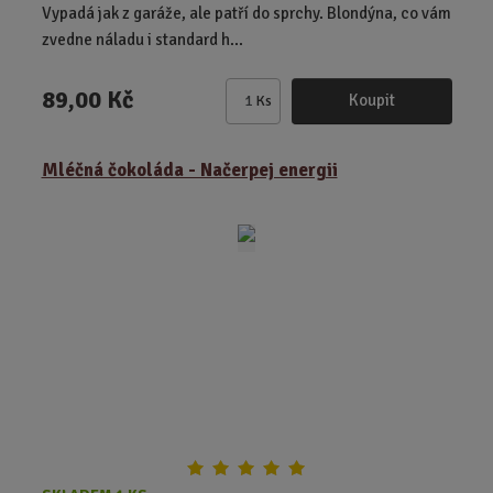
Vypadá jak z garáže, ale patří do sprchy. Blondýna, co vám
zvedne náladu i standard h...
89,00 Kč
Koupit
Ks
Z
m
ě
Mléčná čokoláda - Načerpej energii
n
i
t
p
o
č
e
t