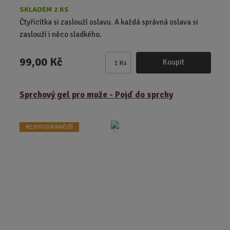
SKLADEM 2 KS
Čtyřicítka si zaslouží oslavu. A každá správná oslava si
zaslouží i něco sladkého.
99,00 Kč
Koupit
Ks
Z
m
ě
Sprchový gel pro muže - Pojď do sprchy
n
i
t
NEJPRODÁVANĚJŠÍ
p
o
č
e
t