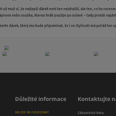
ti už muž ví, že nejlepší dárek není ten nejdražší, ale ten, co ho rozesmě
 nápisem nebo osuška, kterou hrdě použije po oslavě – tady prostě najd
berte dárek, který mu bude připomínat, že i ve čtyřiceti má pořád ten sp
Důležité informace
Kontaktujte n
NEJDE MI OBJEDNAT
Zákaznická linka: