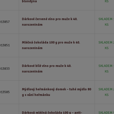
blondýna
KS
Dárkové červené víno pro muže k 40.
SKLADEM 
013857
narozeninám
KS
Mléčná čokoláda 100 g pro muže k 40.
SKLADEM 
013851
narozeninám
KS
Dárkové bílé víno pro muže k 40.
SKLADEM 
013833
narozeninám
KS
Mýdlový heřmánkový domek – tuhé mýdlo 80
SKLADEM 
013585
g s vůní heřmánku
KS
Dárková mléčná čokoláda 100 g – anti-
SKLADEM 