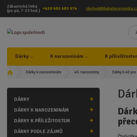
Zákaznická linka
+420 602 683 974
obchod@hubatacernoska.c
(po-pá, 7-15 hod.)
Dárky
K narozeninám
K příležitoste
Ú
Dárky k 40 pr
Dárky k narozeninám
40. narozeniny
v
o
Dár
d
DÁRKY
n
í
Dárk
DÁRKY K NAROZENINÁM
s
přec
t
DÁRKY K PŘÍLEŽITOSTEM
r
DÁRKY PODLE ZÁJMŮ
a
Čtyřicítka