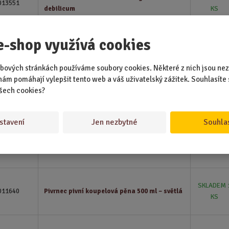
013551
debilicum
KS
e-shop využívá cookies
Excellent pralines pro muže 165 g – Vem si
SKLADEM 
013120
nás všechny
KS
bových stránkách používáme soubory cookies. Některé z nich jsou nez
nám pomáhají vylepšit tento web a váš uživatelský zážitek. Souhlasíte 
šech cookies?
SKLADEM 
013105
Ručně vyráběné mýdlo 50 g – Motorka
KS
stavení
Jen nezbytné
Souhla
SKLADEM 
011675
Ručně vyráběné mýdlo 30 g - Pro štěstí
KS
SKLADEM 
011640
Pivrnec pivní koupelová pěna 500 ml – světlá
KS