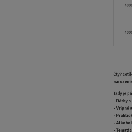
400
400
Čtyřiceti
narozeni
Tady je pá
-
Dárky s
-
Vtipné 
-
Praktic
-
Alkohol
-
Tematic