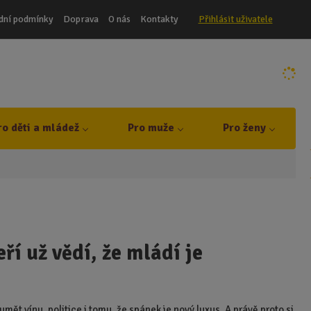
dní podmínky
Doprava
O nás
Kontakty
Přihlásit uživatele
ro děti a mládež
Pro muže
Pro ženy
í už vědí, že mládí je
mět vínu, politice i tomu, že spánek je nový luxus. A právě proto si