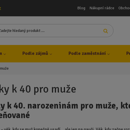
Blog
Nákupní rádce
Obcho
z
Z
Vyhledat
a
d
e
j
m
Podle zájmů
Podle zaměstnání
P
t
e
o muže
h
l
e
ky k 40 pro muže
d
a
y k 40. narozeninám pro muže, kteř
n
ý
eňované
p
r
o
 – věk, kdy se muž konečně usadí… ale jen na gauči. Věk, kdy začne rozu