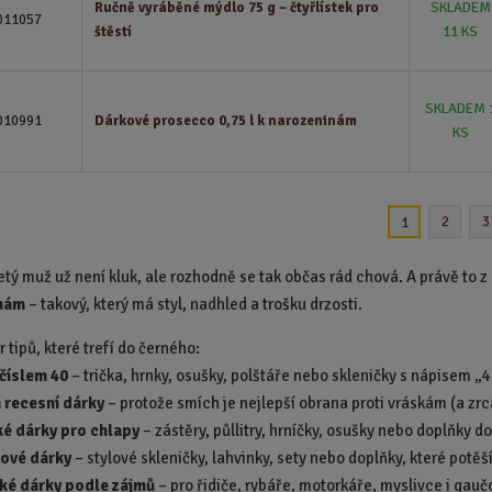
Ručně vyráběné mýdlo 75 g – čtyřlístek pro
SKLADEM
011057
štěstí
11 KS
SKLADEM 
010991
Dárkové prosecco 0,75 l k narozeninám
KS
2
3
1
letý muž už není kluk, ale rozhodně se tak občas rád chová. A právě to 
nám
– takový, který má styl, nadhled a trošku drzosti.
r tipů, které trefí do černého:
 číslem 40
– trička, hrnky, osušky, polštáře nebo skleničky s nápisem „4
a recesní dárky
– protože smích je nejlepší obrana proti vráskám (a zrc
ké dárky pro chlapy
– zástěry, půllitry, hrníčky, osušky nebo doplňky 
ové dárky
– stylové skleničky, lahvinky, sety nebo doplňky, které potě
ké dárky podle zájmů
– pro řidiče, rybáře, motorkáře, myslivce i gauč