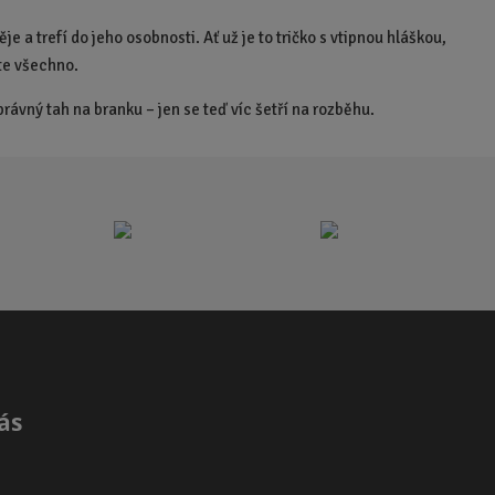
je a trefí do jeho osobnosti. Ať už je to tričko s vtipnou hláškou,
ete všechno.
rávný tah na branku – jen se teď víc šetří na rozběhu.
ás