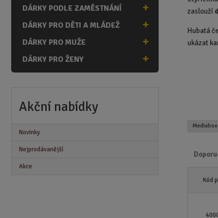
n
DÁRKY PODLE ZAMĚSTNÁNÍ
zaslouží
a
DÁRKY PRO DĚTI A MLÁDEŽ
Hubatá čer
DÁRKY PRO MUŽE
ukázat k
DÁRKY PRO ŽENY
Akční nabídky
Mediabo
Novinky
Nejprodávanější
Doporu
Akce
Ř
Kód 
a
z
e
n
400