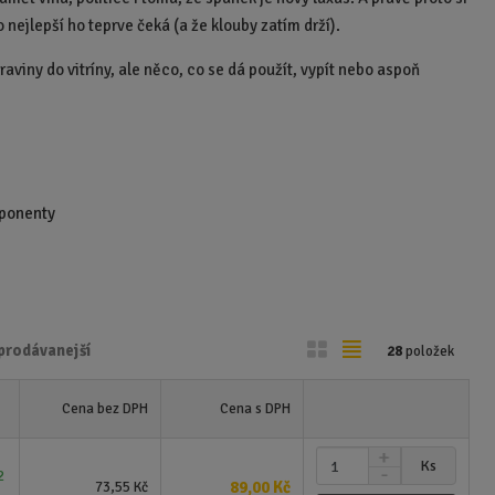
 nejlepší ho teprve čeká (a že klouby zatím drží).
raviny do vitríny, ale něco, co se dá použít, vypít nebo aspoň
mponenty
O
T
prodávanejší
28
položek
b
a
r
b
Cena bez DPH
Cena s DPH
á
u
N
z
l
Z
Ks
S
a
2
m
k
k
89,00 Kč
73,55 Kč