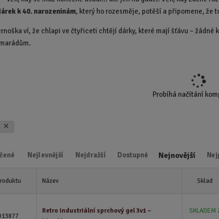
d
dárek k 40. narozeninám
, který ho rozesměje, potěší a připomene, že to
u
noška ví, že chlapi ve čtyřiceti chtějí dárky, které mají šťávu – žádné k
k
t
amarádům.
.
.
.
Probíhá načítání ko
x
Nejnovější
čené
Nejlevnější
Nejdražší
Dostupné
Nej
produktu
Název
Sklad
Retro industriální sprchový gel 3v1 –
SKLADEM 
013877