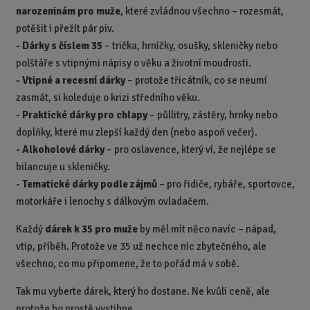
narozeninám pro muže
, které zvládnou všechno – rozesmát,
potěšit i přežít pár piv.
-
Dárky s číslem 35
– trička, hrníčky, osušky, skleničky nebo
polštáře s vtipnými nápisy o věku a životní moudrosti.
-
Vtipné a recesní dárky
– protože třicátník, co se neumí
zasmát, si koleduje o krizi středního věku.
-
Praktické dárky pro chlapy
– půllitry, zástěry, hrnky nebo
doplňky, které mu zlepší každý den (nebo aspoň večer).
-
Alkoholové dárky
– pro oslavence, který ví, že nejlépe se
bilancuje u skleničky.
-
Tematické dárky podle zájmů
– pro řidiče, rybáře, sportovce,
motorkáře i lenochy s dálkovým ovladačem.
Každý
dárek k 35 pro muže
by měl mít něco navíc – nápad,
vtip, příběh. Protože ve 35 už nechce nic zbytečného, ale
všechno, co mu připomene, že to pořád má v sobě.
Tak mu vyberte dárek, který ho dostane. Ne kvůli ceně, ale
protože ho prostě vystihne.