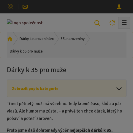
☰
V
y
h
Ú
Dárky k narozeninám
35. narozeniny
l
v
Dárky k 35 pro muže
o
e
d
d
n
a
Dárky k 35 pro muže
í
t
s
t
Zobrazit popis kategorie
r
a
Třicet pětiletý muž má všechno. Tedy kromě času, klidu a pár
n
a
vlasů. Ale humor mu zůstal – a právě ten chce dárek, který ho
pobaví a potěší zároveň.
Proto jsme dali dohromady výběr
nejlepších dárků k 35.