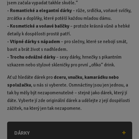
jsem začala vypadat takhle skvěle.“
-
Romantické a elegantní dárky
– růže, srdíčka, voňavé svíčky,
zrcátka a doplňky, které potěší každou mladou dámu.
-
Kosmetické a voňavé balíčky
– protože krásná vůně a hebké
detaily k dospělosti prostě patří.
-
Vtipné dárky s nápadem
– pro slečny, které se nebojí smát,
bavit a brát život s nadhledem.
-
Trochu odvážné dárky
– sexy dárky, hrnečky s pikantním
vzkazem nebo stylové skleničky pro první „ofiko“ drink.
Ať už hledáte dárek pro
dceru, vnučku, kamarádku nebo
spolužačku
, u nás si vyberete. Osmnáctiny jsou jen jednou, a
tak by měly být nezapomenutelné – stejně jako dárek, který jí
dáte. Vyberte jí zde originální dárek
a udělejte z její dospělosti
zážitek, na který jen tak nezapomene.
DÁRKY