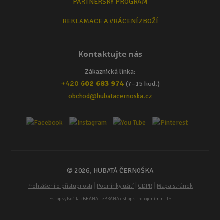
PARTNERSKÝ PROGRAM
REKLAMACE A VRÁCENÍ ZBOŽÍ
Kontaktujte nás
Zákaznická linka:
+420
602 683 974
(7–15 hod.)
obchod@hubatacernoska.cz
© 2026, HUBATÁ ČERNOŠKA
|
|
|
Prohlášení o přístupnosti
Podmínky užití
GDPR
Mapa stránek
Eshop vytvořila
eBRÁNA
| eBRÁNA eshop s propojením na IS