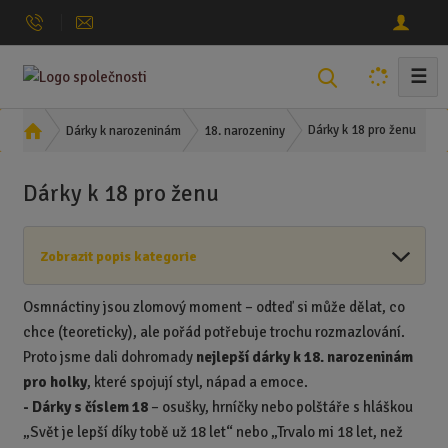
☰
V
y
h
Ú
Dárky k 18 pro ženu
Dárky k narozeninám
18. narozeniny
l
v
o
e
Dárky k 18 pro ženu
d
d
n
a
í
t
Zobrazit popis kategorie
s
t
r
Osmnáctiny jsou zlomový moment – odteď si může dělat, co
a
chce (teoreticky), ale pořád potřebuje trochu rozmazlování.
n
Proto jsme dali dohromady
nejlepší dárky k 18. narozeninám
a
pro holky
, které spojují styl, nápad a emoce.
-
Dárky s číslem 18
– osušky, hrníčky nebo polštáře s hláškou
„Svět je lepší díky tobě už 18 let“ nebo „Trvalo mi 18 let, než