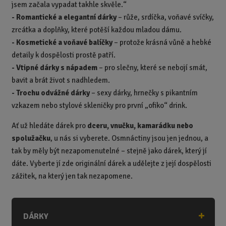
jsem začala vypadat takhle skvěle.“
-
Romantické a elegantní dárky
– růže, srdíčka, voňavé svíčky,
zrcátka a doplňky, které potěší každou mladou dámu.
-
Kosmetické a voňavé balíčky
– protože krásná vůně a hebké
detaily k dospělosti prostě patří.
-
Vtipné dárky s nápadem
– pro slečny, které se nebojí smát,
bavit a brát život s nadhledem.
-
Trochu odvážné dárky
– sexy dárky, hrnečky s pikantním
vzkazem nebo stylové skleničky pro první „ofiko“ drink.
Ať už hledáte dárek pro
dceru, vnučku, kamarádku nebo
spolužačku
, u nás si vyberete. Osmnáctiny jsou jen jednou, a
tak by měly být nezapomenutelné – stejně jako dárek, který jí
dáte. Vyberte jí zde originální dárek
a udělejte z její dospělosti
zážitek, na který jen tak nezapomene.
DÁRKY