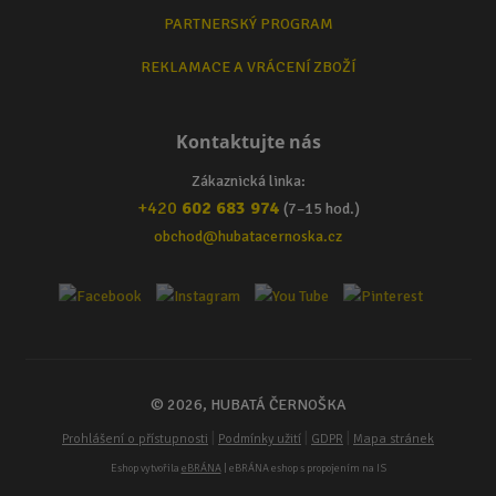
PARTNERSKÝ PROGRAM
REKLAMACE A VRÁCENÍ ZBOŽÍ
Kontaktujte nás
Zákaznická linka:
+420
602 683 974
(7–15 hod.)
obchod@hubatacernoska.cz
© 2026, HUBATÁ ČERNOŠKA
|
|
|
Prohlášení o přístupnosti
Podmínky užití
GDPR
Mapa stránek
Eshop vytvořila
eBRÁNA
| eBRÁNA eshop s propojením na IS