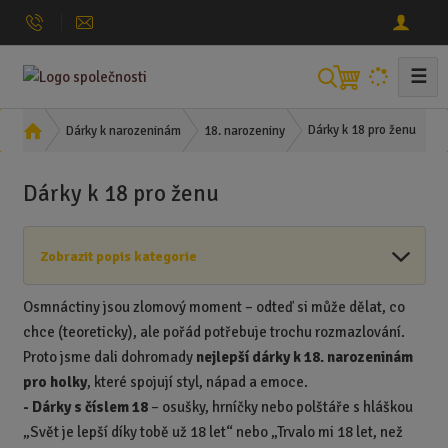
☰
V
y
h
Ú
Dárky k 18 pro ženu
Dárky k narozeninám
18. narozeniny
l
v
o
e
Dárky k 18 pro ženu
d
d
n
a
í
t
Zobrazit popis kategorie
s
t
r
Osmnáctiny jsou zlomový moment – odteď si může dělat, co
a
chce (teoreticky), ale pořád potřebuje trochu rozmazlování.
n
Proto jsme dali dohromady
nejlepší dárky k 18. narozeninám
a
pro holky
, které spojují styl, nápad a emoce.
-
Dárky s číslem 18
– osušky, hrníčky nebo polštáře s hláškou
„Svět je lepší díky tobě už 18 let“ nebo „Trvalo mi 18 let, než