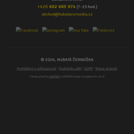
+420
602 683 974
(7–15 hod.)
obchod@hubatacernoska.cz
© 2026, HUBATÁ ČERNOŠKA
|
|
|
Prohlášení o přístupnosti
Podmínky užití
GDPR
Mapa stránek
Eshop vytvořila
eBRÁNA
| eBRÁNA eshop s propojením na IS