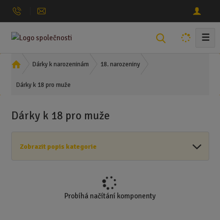
☰
V
y
h
Ú
Dárky k narozeninám
18. narozeniny
l
v
Dárky k 18 pro muže
o
e
d
d
n
a
Dárky k 18 pro muže
í
t
s
t
Zobrazit popis kategorie
r
a
n
a
Probíhá načítání komponenty