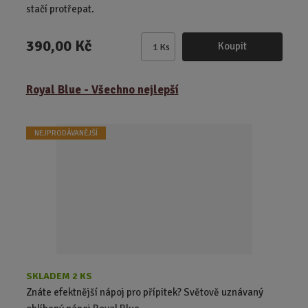
stačí protřepat.
390,00 Kč
Koupit
Ks
Z
m
ě
Royal Blue - Všechno nejlepší
n
i
t
NEJPRODÁVANĚJŠÍ
p
o
č
e
t
SKLADEM 2 KS
Znáte efektnější nápoj pro přípitek? Světově uznávaný