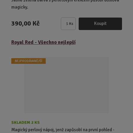
Jasně zelená barva s perleťovým efektem působí doslova
magicky.
390,00 Kč
Koupit
Ks
Z
m
ě
Royal Red - Všechno nejlepší
n
i
t
NEJPRODÁVANĚJŠÍ
p
o
č
e
t
SKLADEM 2 KS
Magický perlový nápoj, jenž zapůsobí na první pohled -