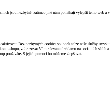
ich jsou nezbytné, zatímco jiné nám pomáhají vylepšit tento web a vá
deaktivovat. Bez nezbytných cookies souborů nelze naše služby smyslu
n e-shopu, zobrazovat Vám relevantní reklamu na sociálních sítích a 
hop používáte. S jejich pomocí ho můžeme zlepšovat.