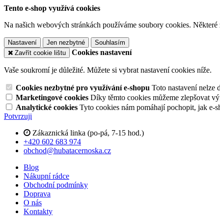
Tento e-shop využívá cookies
Na našich webových stránkách používáme soubory cookies. Některé z n
Nastavení
Jen nezbytné
Souhlasím
Cookies nastavení
Zavřít cookie lištu
Vaše soukromí je důležité. Můžete si vybrat nastavení cookies níže.
Cookies nezbytné pro využívání e-shopu
Toto nastavení nelze 
Marketingové cookies
Díky těmto cookies můžeme zlepšovat výko
Analytické cookies
Tyto cookies nám pomáhají pochopit, jak e-s
Potvrzuji
Zákaznická linka (po-pá, 7-15 hod.)
+420 602 683 974
obchod@hubatacernoska.cz
Blog
Nákupní rádce
Obchodní podmínky
Doprava
O nás
Kontakty